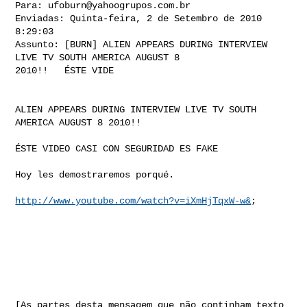
Para: 
ufoburn@yahoogrupos.com.br
Enviadas: Quinta-feira, 2 de Setembro de 2010 
8:29:03

Assunto: [BURN] ALIEN APPEARS DURING INTERVIEW 
LIVE TV SOUTH AMERICA AUGUST 8 

2010!!   ÉSTE VIDE

ALIEN APPEARS DURING INTERVIEW LIVE TV SOUTH 
AMERICA AUGUST 8 2010!!

ÉSTE VIDEO CASI CON SEGURIDAD ES FAKE

Hoy les demostraremos porqué.

http://www.youtube.com/watch?v=iXmHjTqxW-w&
;

[As partes desta mensagem que não continham texto 