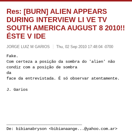
Res: [BURN] ALIEN APPEARS
DURING INTERVIEW LI VE TV
SOUTH AMERICA AUGUST 8 2010!!
ÉSTE V IDE
JORGE LUIZ M GARIOS
Thu, 02 Sep 2010 17:48:04 -0700
Fake.

Com certeza a posição da sombra do 'alien' não 
condiz com a posição de sombra 

da 

face da entrevistada. É só observar atentamente.
J. Garios

________________________________

De: bibianabryson <
bibianaange...@yahoo.com.ar
>
