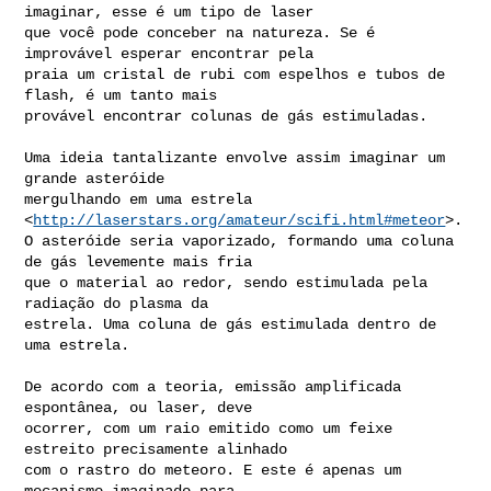
imaginar, esse é um tipo de laser

que você pode conceber na natureza. Se é 
improvável esperar encontrar pela

praia um cristal de rubi com espelhos e tubos de 
flash, é um tanto mais

provável encontrar colunas de gás estimuladas.

Uma ideia tantalizante envolve assim imaginar um 
grande asteróide

mergulhando em uma estrela 
<
http://laserstars.org/amateur/scifi.html#meteor
>.

O asteróide seria vaporizado, formando uma coluna 
de gás levemente mais fria

que o material ao redor, sendo estimulada pela 
radiação do plasma da

estrela. Uma coluna de gás estimulada dentro de 
uma estrela.

De acordo com a teoria, emissão amplificada 
espontânea, ou laser, deve

ocorrer, com um raio emitido como um feixe 
estreito precisamente alinhado

com o rastro do meteoro. E este é apenas um 
mecanismo imaginado para
