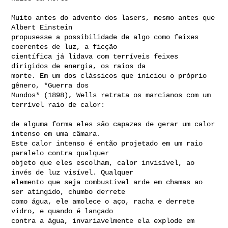
Muito antes do advento dos lasers, mesmo antes que 
Albert Einstein

propusesse a possibilidade de algo como feixes 
coerentes de luz, a ficção

científica já lidava com terríveis feixes 
dirigidos de energia, os raios da

morte. Em um dos clássicos que iniciou o próprio 
gênero, *Guerra dos

Mundos* (1898), Wells retrata os marcianos com um 
terrível raio de calor:

de alguma forma eles são capazes de gerar um calor 
intenso em uma câmara.

Este calor intenso é então projetado em um raio 
paralelo contra qualquer

objeto que eles escolham, calor invisível, ao 
invés de luz visível. Qualquer

elemento que seja combustível arde em chamas ao 
ser atingido, chumbo derrete

como água, ele amolece o aço, racha e derrete 
vidro, e quando é lançado

contra a água, invariavelmente ela explode em 