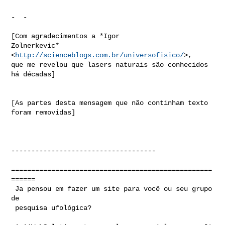
-  -

[Com agradecimentos a *Igor

Zolnerkevic*
<
http://scienceblogs.com.br/universofisico/
>,

que me revelou que lasers naturais são conhecidos 
há décadas]

[As partes desta mensagem que não continham texto 
foram removidas]

------------------------------------

==================================================
======

 Ja pensou em fazer um site para você ou seu grupo 
de

 pesquisa ufológica?
