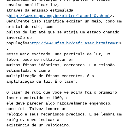
envolve amplificar luz,

através da emissão estimulada 
<
http://www.mspc.eng.br/eletrn/laser110.shtml
>.

Geralmente isso significa excitar um meio, como um 
cristal de rubi, com

pulsos de luz até que se atinja um estado chamado 
inversão de

população<
http://www.ufsm.br/gef/Laser.htm#item05
>
.

Nesse meio excitado, uma partícula de luz, um 
fóton, pode se multiplicar em

muitos fótons idênticos, coerentes. É a emissão 
estimulada, e com a

multiplicação de fótons coerentes, é a 
amplificação da luz. É o laser.

O laser de rubi que você vê acima foi o primeiro 
laser construído em 1960, e

ele deve parecer algo razoavelmente engenhoso, 
como foi. Talvez lembre um

relógio e seus mecanismos precisos. E se lembra um 
relógio, deve indicar a

existência de um relojoeiro.
