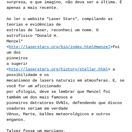
surpresa, e que imagino, não deva ser a última. É 
apenas a mais recente.

Ao ler o website *Laser Stars*, compilando as 
teorias e evidências de

estrelas de laser, reconheci um nome. O 
astrofísico *Donald H.

Menzel*
<
http://laserstars.org/bio/index.html#menzel
>foi 
um dos

pioneiros

a sugerir 
<
http://laserstars.org/history/stellar.html
> a 
possibilidade e os

mecanismos de lasers naturais em atmosferas. E, se 
você for um aficcionado

por ufologia, deve se lembrar que Menzel foi 
também um dos mais famosos e

pioneiros detratores OVNIs, defendendo que discos 
voadores seriam em verdade

Vênus, Marte, balões meteorológicos e outros 
enganos.

Talvez fosse um marciano.
