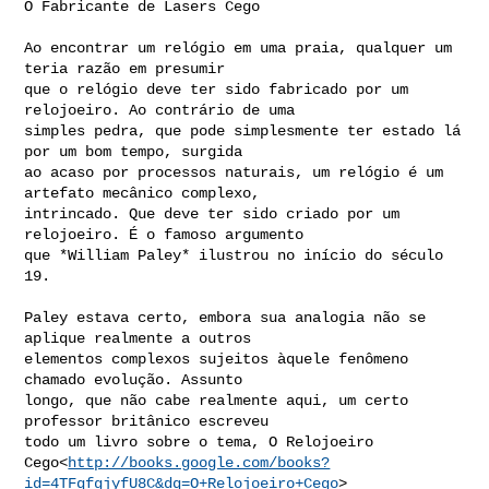
O Fabricante de Lasers Cego

Ao encontrar um relógio em uma praia, qualquer um 
teria razão em presumir

que o relógio deve ter sido fabricado por um 
relojoeiro. Ao contrário de uma

simples pedra, que pode simplesmente ter estado lá 
por um bom tempo, surgida

ao acaso por processos naturais, um relógio é um 
artefato mecânico complexo,

intrincado. Que deve ter sido criado por um 
relojoeiro. É o famoso argumento

que *William Paley* ilustrou no início do século 
19.

Paley estava certo, embora sua analogia não se 
aplique realmente a outros

elementos complexos sujeitos àquele fenômeno 
chamado evolução. Assunto

longo, que não cabe realmente aqui, um certo 
professor britânico escreveu

todo um livro sobre o tema, O Relojoeiro

Cego<
http://books.google.com/books?
id=4TFqfgjyfU8C&dq=O+Relojoeiro+Cego
>
