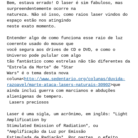
Bem, estava errado! O laser é sim fabuloso, mas 
surpreendentemente ocorre na

natureza. Não só isso, como raios laser vindos do 
espaço estão nos atingindo

neste exato momento.

Entender algo de como funciona esse raio de luz 
coerente usado do mouse que

você segura aos drives de CD e DVD, e como o 
Universo pode pulular com algo

tão fantástico como estrelas não tão diferentes da 
*Estrela da Morte* de *Star

Wars* é o tema desta nova

coluna<
http://www.sedentario.org/colunas/duvida-
razoavel/marte-ataca-lasers-naturais-30902
>que

ainda inclui guerra com marcianos e abduções 
alienígenas de tempero.

 Lasers preciosos

Laser é uma sigla, um acrônimo, em inglês: *Light 
Amplification by

Stimulated Emission of Radiation*, ou 
*Amplificação da Luz por Emissão

Estimulada de Radiação*. Por partes, o efeito 