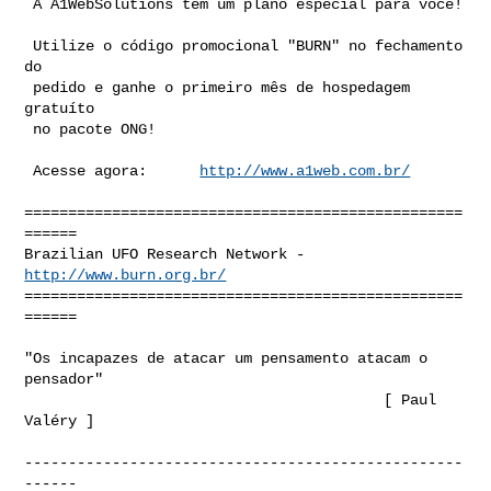
 A A1WebSolutions tem um plano especial para você!

 Utilize o código promocional "BURN" no fechamento 
do

 pedido e ganhe o primeiro mês de hospedagem 
gratuíto

 no pacote ONG!

 Acesse agora:      
http://www.a1web.com.br/
==================================================
======

Brazilian UFO Research Network - 
http://www.burn.org.br/
==================================================
======

"Os incapazes de atacar um pensamento atacam o 
pensador"

                                         [ Paul 
Valéry ]

--------------------------------------------------
------
