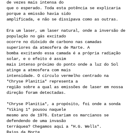
de vezes mais intensa do

que o esperado. Toda esta potência se explicaria 
porque a emissão havia sido

amplificada, e não se dissipava como as outras.

Era um laser, um laser natural, onde a inversão de 
população no gás excitado

ocorre no dióxido de carbono nas camadas 
superiores da atmosfera de Marte. A

bomba excitando essa camada é a própria radiação 
solar, e o efeito é assim

mais intenso próximo do ponto onde a luz do Sol 
atinge a atmosfera com mais

intensidade. O círculo vermelho centrado na 
*Chryse Planitia* representa a

região sobre a qual as emissões de laser em nossa 
direção foram detectadas.

*Chryse Planitia*, a propósito, foi onde a sonda 
*Viking 1* pousou naquele

mesmo ano de 1976. Estariam os marcianos se 
defendendo de uma invasão

terráquea? Chegamos aqui a *H.G. Wells*.

Raios da Morte
