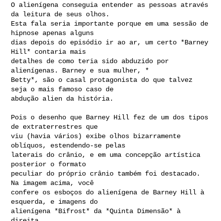
O alienígena conseguia entender as pessoas através 
da leitura de seus olhos.

Esta fala seria importante porque em uma sessão de 
hipnose apenas alguns

dias depois do episódio ir ao ar, um certo *Barney 
Hill* contaria mais

detalhes de como teria sido abduzido por 
alienígenas. Barney e sua mulher, *

Betty*, são o casal protagonista do que talvez 
seja o mais famoso caso de

abdução alien da história.

Pois o desenho que Barney Hill fez de um dos tipos 
de extraterrestres que

viu (havia vários) exibe olhos bizarramente 
oblíquos, estendendo-se pelas

laterais do crânio, e em uma concepção artística 
posterior o formato

peculiar do próprio crânio também foi destacado. 
Na imagem acima, você

confere os esboços do alienígena de Barney Hill à 
esquerda, e imagens do

alienígena *Bifrost* da *Quinta Dimensão* à 
direita.
