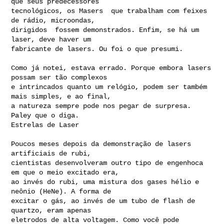
que seus predecessores

tecnológicos, os Masers  que trabalham com feixes 
de rádio, microondas,

dirigidos  fossem demonstrados. Enfim, se há um 
laser, deve haver um

fabricante de lasers. Ou foi o que presumi.

Como já notei, estava errado. Porque embora lasers 
possam ser tão complexos

e intrincados quanto um relógio, podem ser também 
mais simples, e ao final,

a natureza sempre pode nos pegar de surpresa. 
Paley que o diga.

Estrelas de Laser

Poucos meses depois da demonstração de lasers 
artificiais de rubi,

cientistas desenvolveram outro tipo de engenhoca 
em que o meio excitado era,

ao invés do rubi, uma mistura dos gases hélio e 
neônio (HeNe). A forma de

excitar o gás, ao invés de um tubo de flash de 
quartzo, eram apenas

eletrodos de alta voltagem. Como você pode 