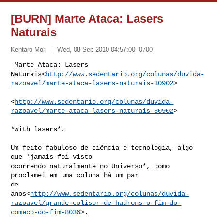
[BURN] Marte Ataca: Lasers
Naturais
Kentaro Mori
Wed, 08 Sep 2010 04:57:00 -0700
 Marte Ataca: Lasers

Naturais<
http://www.sedentario.org/colunas/duvida-
razoavel/marte-ataca-lasers-naturais-30902
>
<
http://www.sedentario.org/colunas/duvida-
razoavel/marte-ataca-lasers-naturais-30902
>

*With lasers*.

Um feito fabuloso de ciência e tecnologia, algo 
que *jamais foi visto

ocorrendo naturalmente no Universo*, como 
proclamei em uma coluna há um par

de 

anos<
http://www.sedentario.org/colunas/duvida-
razoavel/grande-colisor-de-hadrons-o-fim-do-
comeco-do-fim-8036
>.
