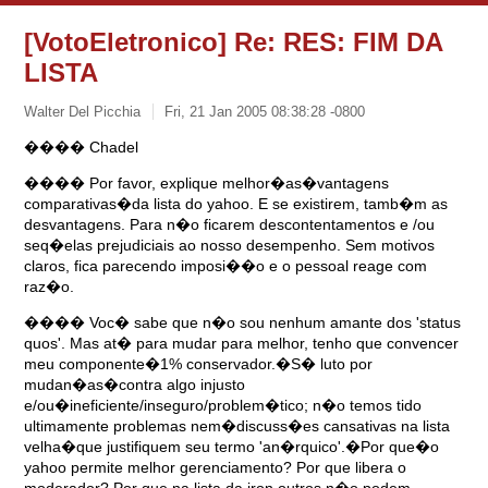
[VotoEletronico] Re: RES: FIM DA
LISTA
Walter Del Picchia
Fri, 21 Jan 2005 08:38:28 -0800
���� Chadel
���� Por favor, explique melhor�as�vantagens
comparativas�da lista do yahoo. E se existirem, tamb�m as
desvantagens. Para n�o ficarem descontentamentos e /ou
seq�elas prejudiciais ao nosso desempenho. Sem motivos
claros, fica parecendo imposi��o e o pessoal reage com
raz�o.
���� Voc� sabe que n�o sou nenhum amante dos 'status
quos'. Mas at� para mudar para melhor, tenho que convencer
meu componente�1% conservador.�S� luto por
mudan�as�contra algo injusto
e/ou�ineficiente/inseguro/problem�tico; n�o temos tido
ultimamente problemas nem�discuss�es cansativas na lista
velha�que justifiquem seu termo 'an�rquico'.�Por que�o
yahoo permite melhor gerenciamento? Por que libera o
moderador? Por que na lista da iron outros n�o podem