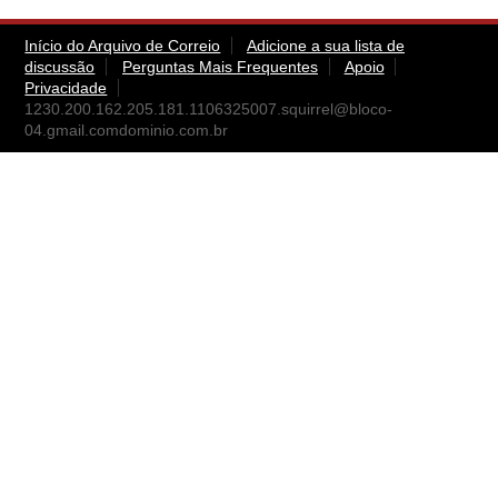
Início do Arquivo de Correio
Adicione a sua lista de
discussão
Perguntas Mais Frequentes
Apoio
Privacidade
1230.200.162.205.181.1106325007.squirrel@bloco-
04.gmail.comdominio.com.br