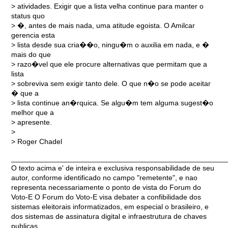
> atividades. Exigir que a lista velha continue para manter o
status quo
> �, antes de mais nada, uma atitude egoista. O Amilcar
gerencia esta
> lista desde sua cria��o, ningu�m o auxilia em nada, e �
mais do que
> razo�vel que ele procure alternativas que permitam que a
lista
> sobreviva sem exigir tanto dele. O que n�o se pode aceitar
� que a
> lista continue an�rquica. Se algu�m tem alguma sugest�o
melhor que a
> apresente.
>
> Roger Chadel
_____________________________________________________
O texto acima e' de inteira e exclusiva responsabilidade de seu
autor, conforme identificado no campo "remetente", e nao
representa necessariamente o ponto de vista do Forum do
Voto-E O Forum do Voto-E visa debater a confibilidade dos
sistemas eleitorais informatizados, em especial o brasileiro, e
dos sistemas de assinatura digital e infraestrutura de chaves
publicas.