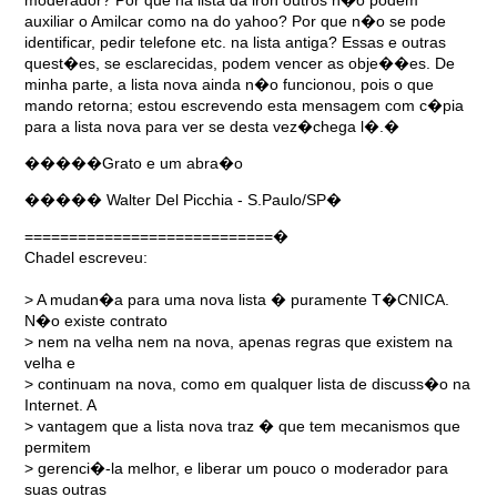
auxiliar o Amilcar como na do yahoo? Por que n�o se pode
identificar, pedir telefone etc. na lista antiga? Essas e outras
quest�es, se esclarecidas, podem vencer as obje��es. De
minha parte, a lista nova ainda n�o funcionou, pois o que
mando retorna; estou escrevendo esta mensagem com c�pia
para a lista nova para ver se desta vez�chega l�.�
�����Grato e um abra�o
����� Walter Del Picchia - S.Paulo/SP�
============================�
Chadel escreveu:
> A mudan�a para uma nova lista � puramente T�CNICA.
N�o existe contrato
> nem na velha nem na nova, apenas regras que existem na
velha e
> continuam na nova, como em qualquer lista de discuss�o na
Internet. A
> vantagem que a lista nova traz � que tem mecanismos que
permitem
> gerenci�-la melhor, e liberar um pouco o moderador para
suas outras