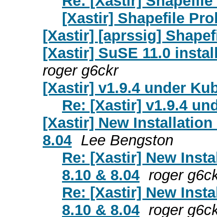
Re: [Xastir] Shapefil
[Xastir] Shapefile Pr
[Xastir] [aprssig] Shape
[Xastir] SuSE 11.0 insta
roger g6ckr
[Xastir] v1.9.4 under Ku
Re: [Xastir] v1.9.4 u
[Xastir] New Installatio
8.04
Lee Bengston
Re: [Xastir] New Inst
8.10 & 8.04
roger g6c
Re: [Xastir] New Inst
8.10 & 8.04
roger g6c