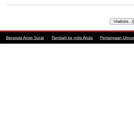
Beranda Arsip Surat
Tambah ke milis Anda
Pertanyaan Umu