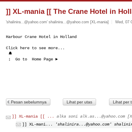
]] XL-mania [[ The Crane Hotel in Hol
'
shalinira...@yahoo.com
'
shalinira...@yahoo.com
[XL-mania]
Wed, 07 O
Click here to see more...

 🔔

 ↨  Go to  Home Page ►

Pesan sebelumnya
Lihat per utas
Lihat per 
]] XL-mania [[ ...
alka soni
alk.as...@yahoo.com
[X
]] XL-mani...
'
shalinira...@yahoo.com
'
shalini