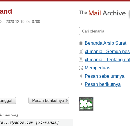
land
ct 2020 12:19:25 -0700
Beranda Arsip Surat
xl-mania - Semua pe
xl-mania - Tentang daf
Memperluas
Pesan sebelumnya
Pesan berikutnya
tanggal
Pesan berikutnya
L-mania]
ra...@yahoo.com
[XL-mania]