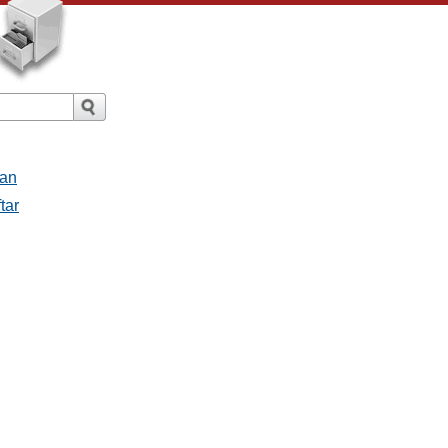
san
tar