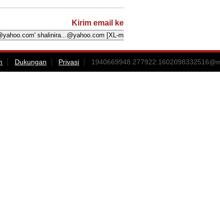
Kirim email ke
m
Dukungan
Privasi
1940669948.277922.1602098332516@ma