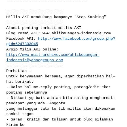
------------------------------------

=========================

Millis AKI mendukung kampanye "Stop Smoking"

=========================

Alamat penting terkait millis AKI

Blog resmi AKI: www.ahlikeuangan-indonesia.com 

Facebook AKI: 
http://www.facebook.com/group.php?
gid=6247303045
http://www.mail-archive.com/
ahlikeuangan-
indonesia@yahoogroups.com
=========================

Perhatian : 

Untuk kenyamanan bersama, agar diperhatikan hal-
hal berikut: 

- Dalam hal me-reply posting, potong/edit ekor 
posting sebelumnya

- Diskusi yg baik adalah bila saling menghormati 
pendapat yang ada. Anggota 

yang melanggar tata tertib millis akan dikenakan 
sanksi tegas

- Saran, kritik dan tulisan untuk blog silahkan 