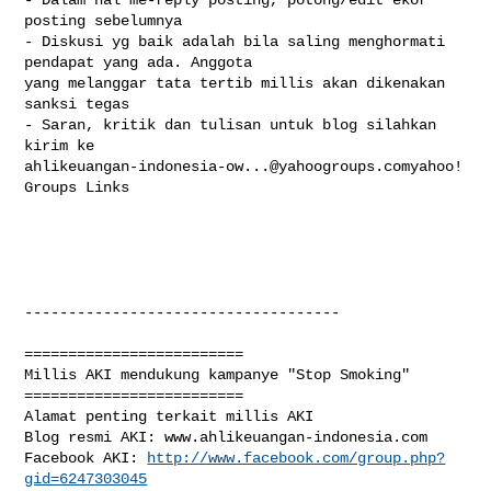
posting sebelumnya

- Diskusi yg baik adalah bila saling menghormati 
pendapat yang ada. Anggota 

yang melanggar tata tertib millis akan dikenakan 
sanksi tegas

- Saran, kritik dan tulisan untuk blog silahkan 
ahlikeuangan-indonesia-ow...@yahoogroups.comyahoo
! 
Groups Links

------------------------------------

=========================

Millis AKI mendukung kampanye "Stop Smoking"

=========================

Alamat penting terkait millis AKI

Blog resmi AKI: www.ahlikeuangan-indonesia.com 

Facebook AKI: 
http://www.facebook.com/group.php?
gid=6247303045