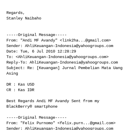
Regards,

Stanley Naibaho

-----Original Message-----

From: "Andi MF Avandy" <
link2ha...@gmail.com
>

Sender: 
AhliKeuangan-Indonesia@yahoogroups.com
Date: Tue, 6 Jul 2010 12:28:29 

To: <
AhliKeuangan-Indonesia@yahoogroups.com
>

Reply-To: 
AhliKeuangan-Indonesia@yahoogroups.com
Subject: Re: [Keuangan] Jurnal Pembelian Mata Uang 
Asing

DR : Kas USD

CR : Kas IDR

Best Regards Andi MF Avandy Sent from my 
BlackBerry® smartphone

-----Original Message-----

From: "Felix Purnomo" <
felix.purn...@gmail.com
>

Sender: 
AhliKeuangan-Indonesia@yahoogroups.com