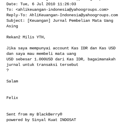
Date: Tue, 6 Jul 2010 11:26:03 

To: <
ahlikeuangan-indonesia@yahoogroups.com
>

Reply-To: 
AhliKeuangan-Indonesia@yahoogroups.com
Subject: [Keuangan] Jurnal Pembelian Mata Uang 
Asing

Rekan2 Milis YTH,

Jika saya mempunyai account Kas IDR dan Kas USD 
dan saya mau membeli mata uang 

USD sebesar 1.000USD dari Kas IDR, bagaimanakah 
jurnal untuk transaksi tersebut 

?

Salam

Felix

Sent from my BlackBerry®

powered by Sinyal Kuat INDOSAT
