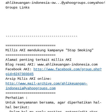
ahlikeuangan-indonesia-ow...@yahoogroups.comyahoo
! 
Groups Links

------------------------------------

=========================

Millis AKI mendukung kampanye "Stop Smoking"

=========================

Alamat penting terkait millis AKI

Blog resmi AKI: www.ahlikeuangan-indonesia.com 

Facebook AKI: 
http://www.facebook.com/group.php?
gid=6247303045
http://www.mail-archive.com/
ahlikeuangan-
indonesia@yahoogroups.com
=========================

Perhatian : 

Untuk kenyamanan bersama, agar diperhatikan hal-
hal berikut: 

- Dalam hal me-reply posting, potong/edit ekor 