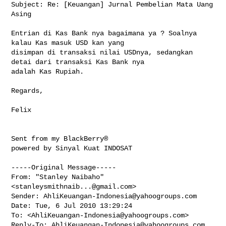
Subject: Re: [Keuangan] Jurnal Pembelian Mata Uang 
Asing

Entrian di Kas Bank nya bagaimana ya ? Soalnya 
kalau Kas masuk USD kan yang 

disimpan di transaksi nilai USDnya, sedangkan 
detai dari transaksi Kas Bank nya 

adalah Kas Rupiah. 

Regards,

Felix

Sent from my BlackBerry®

powered by Sinyal Kuat INDOSAT

-----Original Message-----

From: "Stanley Naibaho" 
<
stanleysmithnaib...@gmail.com
>

Sender: 
AhliKeuangan-Indonesia@yahoogroups.com
Date: Tue, 6 Jul 2010 13:29:24 

To: <
AhliKeuangan-Indonesia@yahoogroups.com
>

Reply-To: 
AhliKeuangan-Indonesia@yahoogroups.com