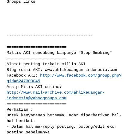
Groups Links

------------------------------------

=========================

Millis AKI mendukung kampanye "Stop Smoking"

=========================

Alamat penting terkait millis AKI

Blog resmi AKI: www.ahlikeuangan-indonesia.com 

Facebook AKI: 
http://www.facebook.com/group.php?
gid=6247303045
http://www.mail-archive.com/
ahlikeuangan-
indonesia@yahoogroups.com
=========================

Perhatian : 

Untuk kenyamanan bersama, agar diperhatikan hal-
hal berikut: 

- Dalam hal me-reply posting, potong/edit ekor 
posting sebelumnya
