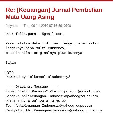
Re: [Keuangan] Jurnal Pembelian
Mata Uang Asing
fitriyanto
Tue, 06 Jul 2010 07:16:56 -0700
Dear 
felix.purn...@gmail.com
,

Pake catatan detail di luar ledger, atau kalau 
ledgernya bisa multi currency, 

masukin nilai originalnya plus kursnya.
Salam

Ryan

Powered by Telkomsel BlackBerry®

-----Original Message-----

From: "Felix Purnomo" <
felix.purn...@gmail.com
>

Sender: 
AhliKeuangan-Indonesia@yahoogroups.com
Date: Tue, 6 Jul 2010 13:49:32 

To: <
AhliKeuangan-Indonesia@yahoogroups.com
>

Reply-To: 
AhliKeuangan-Indonesia@yahoogroups.com