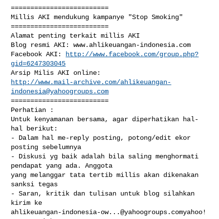
=========================

Millis AKI mendukung kampanye "Stop Smoking"

=========================

Alamat penting terkait millis AKI

Blog resmi AKI: www.ahlikeuangan-indonesia.com 

Facebook AKI: 
http://www.facebook.com/group.php?
gid=6247303045
http://www.mail-archive.com/
ahlikeuangan-
indonesia@yahoogroups.com
=========================

Perhatian : 

Untuk kenyamanan bersama, agar diperhatikan hal-
hal berikut: 

- Dalam hal me-reply posting, potong/edit ekor 
posting sebelumnya

- Diskusi yg baik adalah bila saling menghormati 
pendapat yang ada. Anggota 

yang melanggar tata tertib millis akan dikenakan 
sanksi tegas

- Saran, kritik dan tulisan untuk blog silahkan 
ahlikeuangan-indonesia-ow...@yahoogroups.comyahoo
! 