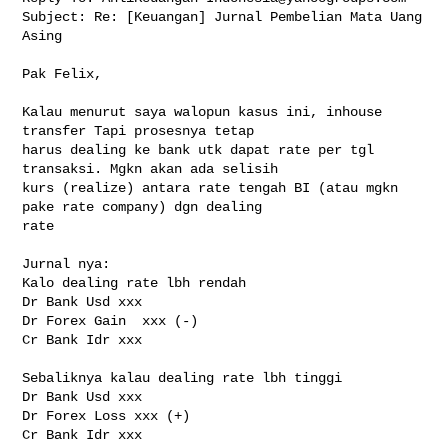
Subject: Re: [Keuangan] Jurnal Pembelian Mata Uang 
Asing

Pak Felix, 

Kalau menurut saya walopun kasus ini, inhouse 
transfer Tapi prosesnya tetap 

harus dealing ke bank utk dapat rate per tgl 
transaksi. Mgkn akan ada selisih 

kurs (realize) antara rate tengah BI (atau mgkn 
pake rate company) dgn dealing 

rate

Jurnal nya:

Kalo dealing rate lbh rendah

Dr Bank Usd xxx

Dr Forex Gain  xxx (-)

Cr Bank Idr xxx

Sebaliknya kalau dealing rate lbh tinggi

Dr Bank Usd xxx

Dr Forex Loss xxx (+)

Cr Bank Idr xxx
