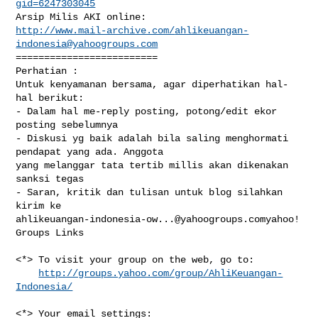
gid=6247303045
http://www.mail-archive.com/
ahlikeuangan-
indonesia@yahoogroups.com
=========================

Perhatian : 

Untuk kenyamanan bersama, agar diperhatikan hal-
hal berikut: 

- Dalam hal me-reply posting, potong/edit ekor 
posting sebelumnya

- Diskusi yg baik adalah bila saling menghormati 
pendapat yang ada. Anggota 

yang melanggar tata tertib millis akan dikenakan 
sanksi tegas

- Saran, kritik dan tulisan untuk blog silahkan 
ahlikeuangan-indonesia-ow...@yahoogroups.comyahoo
! 
Groups Links

<*> To visit your group on the web, go to:

http://groups.yahoo.com/group/AhliKeuangan-
Indonesia/
<*> Your email settings:
