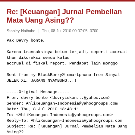
Re: [Keuangan] Jurnal Pembelian
Mata Uang Asing??
Stanley Naibaho
Thu, 08 Jul 2010 00:07:05 -0700
Pak Devry bonte, 

Karena transaksinya belum terjadi, seperti accrual 
khan dikoreksi semua kalau 

accrual di fiskal report. Pendapat lain monggo
Sent from my BlackBerry® smartphone from Sinyal 
JELEK XL, JARANG NYAMBUNG...!

-----Original Message-----

From: devry bonte <
devryiskan...@yahoo.com
>

Sender: 
AhliKeuangan-Indonesia@yahoogroups.com
Date: Thu, 8 Jul 2010 13:48:11 

To: <
AhliKeuangan-Indonesia@yahoogroups.com
>

Reply-To: 
AhliKeuangan-Indonesia@yahoogroups.com
Subject: Re: [Keuangan] Jurnal Pembelian Mata Uang 
Asing??
