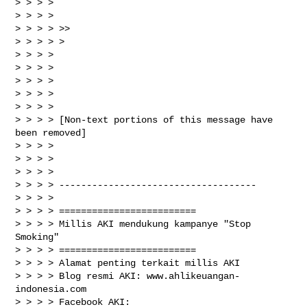
> > > >

> > > >

> > > > >>

> > > > >

> > > >

> > > >

> > > >

> > > >

> > > >

> > > > [Non-text portions of this message have 
been removed]

> > > >

> > > >

> > > >

> > > > ------------------------------------

> > > >

> > > > =========================

> > > > Millis AKI mendukung kampanye "Stop 
Smoking"

> > > > =========================

> > > > Alamat penting terkait millis AKI

> > > > Blog resmi AKI: www.ahlikeuangan-
indonesia.com

> > > > Facebook AKI: 