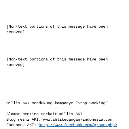
[Non-text portions of this message have been 
removed]

[Non-text portions of this message have been 
removed]

------------------------------------

=========================

Millis AKI mendukung kampanye "Stop Smoking"

=========================

Alamat penting terkait millis AKI

Blog resmi AKI: www.ahlikeuangan-indonesia.com 

Facebook AKI: 
http://www.facebook.com/group.php?