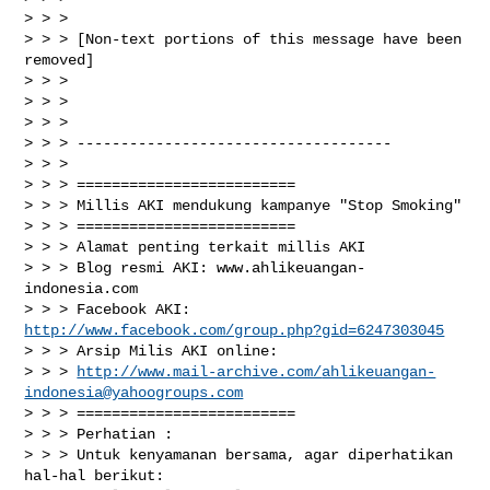
> > >

> > > [Non-text portions of this message have been 
removed]

> > >

> > >

> > >

> > > ------------------------------------

> > >

> > > =========================

> > > Millis AKI mendukung kampanye "Stop Smoking"

> > > =========================

> > > Alamat penting terkait millis AKI

> > > Blog resmi AKI: www.ahlikeuangan-
indonesia.com

> > > Facebook AKI: 
http://www.facebook.com/group.php?gid=6247303045
> > > Arsip Milis AKI online:

> > > 
http://www.mail-archive.com/
ahlikeuangan-
indonesia@yahoogroups.com
> > > =========================

> > > Perhatian :

> > > Untuk kenyamanan bersama, agar diperhatikan 
hal-hal berikut:
