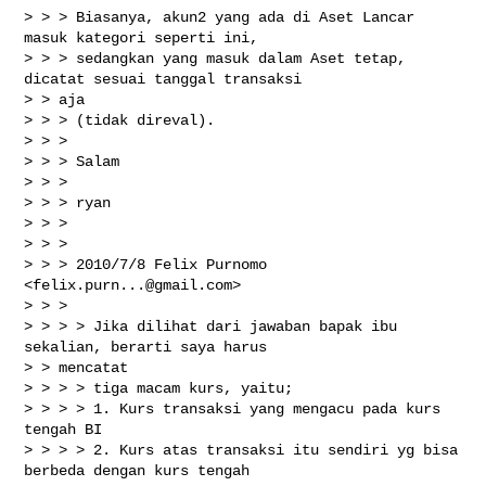
> > > Biasanya, akun2 yang ada di Aset Lancar 
masuk kategori seperti ini,

> > > sedangkan yang masuk dalam Aset tetap, 
dicatat sesuai tanggal transaksi

> > aja

> > > (tidak direval).

> > >

> > > Salam

> > >

> > > ryan

> > >

> > >

> > > 2010/7/8 Felix Purnomo 
<
felix.purn...@gmail.com
>

> > >

> > > > Jika dilihat dari jawaban bapak ibu 
sekalian, berarti saya harus

> > mencatat

> > > > tiga macam kurs, yaitu;

> > > > 1. Kurs transaksi yang mengacu pada kurs 
tengah BI

> > > > 2. Kurs atas transaksi itu sendiri yg bisa 
berbeda dengan kurs tengah
