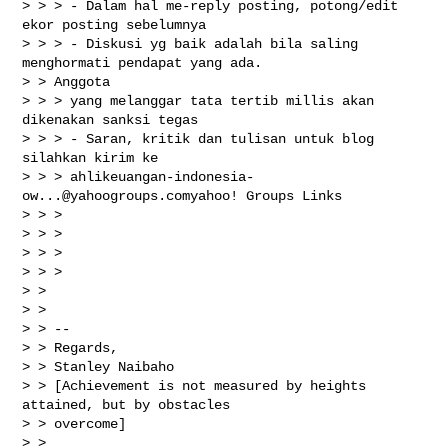
> > > - Dalam hal me-reply posting, potong/edit 
ekor posting sebelumnya

> > > - Diskusi yg baik adalah bila saling 
menghormati pendapat yang ada.

> > Anggota

> > > yang melanggar tata tertib millis akan 
dikenakan sanksi tegas

> > > - Saran, kritik dan tulisan untuk blog 
silahkan kirim ke

> > > 
ahlikeuangan-indonesia-
ow...@yahoogroups.comyahoo
! Groups Links

> > >

> > >

> > >

> > >

> >

> >

> > --

> > Regards,

> > Stanley Naibaho

> > [Achievement is not measured by heights 
attained, but by obstacles

> > overcome]

> >
