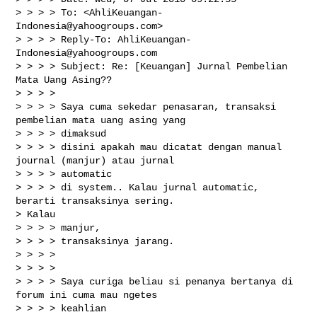
> > > > To: <
AhliKeuangan-
Indonesia@yahoogroups.com
>

> > > > Reply-To: 
AhliKeuangan-
Indonesia@yahoogroups.com
> > > > Subject: Re: [Keuangan] Jurnal Pembelian 
Mata Uang Asing??

> > > >

> > > > Saya cuma sekedar penasaran, transaksi 
pembelian mata uang asing yang

> > > > dimaksud

> > > > disini apakah mau dicatat dengan manual 
journal (manjur) atau jurnal

> > > > automatic

> > > > di system.. Kalau jurnal automatic, 
berarti transaksinya sering.

> Kalau

> > > > manjur,

> > > > transaksinya jarang.

> > > >

> > > >

> > > > Saya curiga beliau si penanya bertanya di 
forum ini cuma mau ngetes

> > > > keahlian
