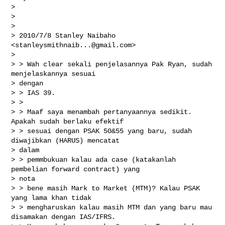
>

>

>

> 2010/7/8 Stanley Naibaho 
<
stanleysmithnaib...@gmail.com
>

>

> > Wah clear sekali penjelasannya Pak Ryan, sudah 
menjelaskannya sesuai

> dengan

> > IAS 39.

> >

> > Maaf saya menambah pertanyaannya sedikit. 
Apakah sudah berlaku efektif

> > sesuai dengan PSAK 50&55 yang baru, sudah 
diwajibkan (HARUS) mencatat

> dalam

> > pemmbukuan kalau ada case (katakanlah 
pembelian forward contract) yang

> nota

> > bene masih Mark to Market (MTM)? Kalau PSAK 
yang lama khan tidak

> > mengharuskan kalau masih MTM dan yang baru mau 
disamakan dengan IAS/IFRS.
