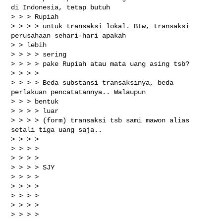
di Indonesia, tetap butuh

> > > Rupiah

> > > > untuk transaksi lokal. Btw, transaksi 
perusahaan sehari-hari apakah

> > lebih

> > > > sering

> > > > pake Rupiah atau mata uang asing tsb?

> > > >

> > > > Beda substansi transaksinya, beda 
perlakuan pencatatannya.. Walaupun

> > > bentuk

> > > > luar

> > > > (form) transaksi tsb sami mawon alias 
setali tiga uang saja..

> > > >

> > > >

> > > >

> > > > SJY

> > > >

> > > >

> > > >

> > > >

> > > >
