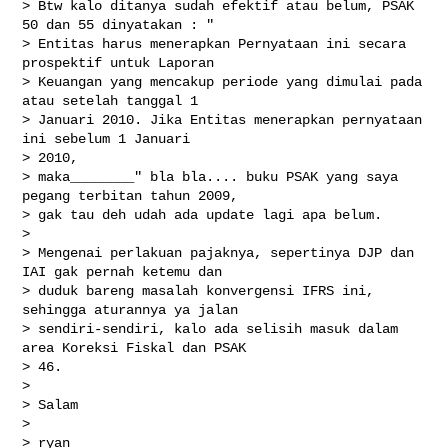
> Btw kalo ditanya sudah efektif atau belum, PSAK 
50 dan 55 dinyatakan : "

> Entitas harus menerapkan Pernyataan ini secara 
prospektif untuk Laporan

> Keuangan yang mencakup periode yang dimulai pada 
atau setelah tanggal 1

> Januari 2010. Jika Entitas menerapkan pernyataan 
ini sebelum 1 Januari

> 2010,

> maka________" bla bla.... buku PSAK yang saya 
pegang terbitan tahun 2009,

> gak tau deh udah ada update lagi apa belum.

>

> Mengenai perlakuan pajaknya, sepertinya DJP dan 
IAI gak pernah ketemu dan

> duduk bareng masalah konvergensi IFRS ini, 
sehingga aturannya ya jalan

> sendiri-sendiri, kalo ada selisih masuk dalam 
area Koreksi Fiskal dan PSAK

> 46.

>

> Salam

>

> ryan
