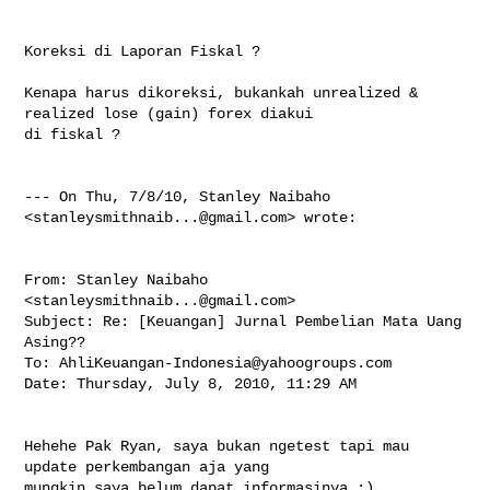
Koreksi di Laporan Fiskal ?

Kenapa harus dikoreksi, bukankah unrealized & 
realized lose (gain) forex diakui 

di fiskal ?

--- On Thu, 7/8/10, Stanley Naibaho 
<
stanleysmithnaib...@gmail.com
> wrote:

From: Stanley Naibaho 
<
stanleysmithnaib...@gmail.com
>

Subject: Re: [Keuangan] Jurnal Pembelian Mata Uang 
Asing??

To: 
AhliKeuangan-Indonesia@yahoogroups.com
Date: Thursday, July 8, 2010, 11:29 AM

Hehehe Pak Ryan, saya bukan ngetest tapi mau 
update perkembangan aja yang

mungkin saya belum dapat informasinya :)
