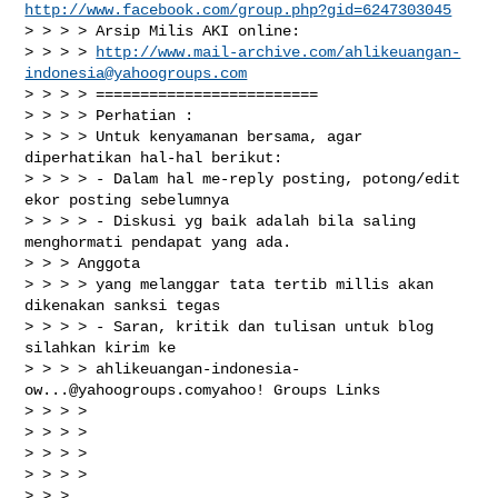
http://www.facebook.com/group.php?gid=6247303045
> > > > Arsip Milis AKI online:

> > > > 
http://www.mail-archive.com/
ahlikeuangan-
indonesia@yahoogroups.com
> > > > =========================

> > > > Perhatian :

> > > > Untuk kenyamanan bersama, agar 
diperhatikan hal-hal berikut:

> > > > - Dalam hal me-reply posting, potong/edit 
ekor posting sebelumnya

> > > > - Diskusi yg baik adalah bila saling 
menghormati pendapat yang ada.

> > > Anggota

> > > > yang melanggar tata tertib millis akan 
dikenakan sanksi tegas

> > > > - Saran, kritik dan tulisan untuk blog 
silahkan kirim ke

> > > > 
ahlikeuangan-indonesia-
ow...@yahoogroups.comyahoo
! Groups Links

> > > >

> > > >

> > > >

> > > >

> > >
