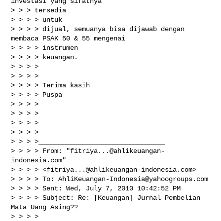
investasi yang sifatnya

> > > tersedia

> > > > untuk

> > > > dijual, semuanya bisa dijawab dengan 
membaca PSAK 50 & 55 mengenai

> > > > instrumen

> > > > keuangan.

> > > >

> > > >

> > > > Terima kasih

> > > > Puspa

> > > >

> > > >

> > > >

> > > >

> > > >________________________________

> > > > From: "
fitriya...@ahlikeuangan-
indonesia.com
"

> > > > <
fitriya...@ahlikeuangan-indonesia.com
>

> > > > To: 
AhliKeuangan-Indonesia@yahoogroups.com
> > > > Sent: Wed, July 7, 2010 10:42:52 PM

> > > > Subject: Re: [Keuangan] Jurnal Pembelian 
Mata Uang Asing??

> > > >
