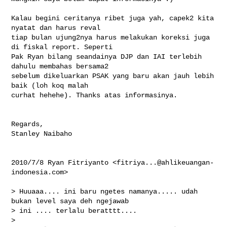
Kalau begini ceritanya ribet juga yah, capek2 kita 
nyatat dan harus reval

tiap bulan ujung2nya harus melakukan koreksi juga 
di fiskal report. Seperti

Pak Ryan bilang seandainya DJP dan IAI terlebih 
dahulu membahas bersama2

sebelum dikeluarkan PSAK yang baru akan jauh lebih 
baik (loh koq malah

curhat hehehe). Thanks atas informasinya.

Regards,

Stanley Naibaho

2010/7/8 Ryan Fitriyanto <
fitriya...@ahlikeuangan-
indonesia.com
>

> Huuaaa.... ini baru ngetes namanya..... udah 
bukan level saya deh ngejawab

> ini .... terlalu beratttt....

>
