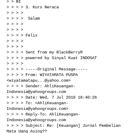
> > BI

> > > > 3. Kurs Neraca

> > > >

> > > >  Salam

> > > >

> > > >

> > > > Felix

> > > >

> > > >

> > > > Sent from my BlackBerry®

> > > > powered by Sinyal Kuat INDOSAT

> > > >

> > > > -----Original Message-----

> > > > From: WIYATAMATA PUSPA 
<
wiyatamatapu...@yahoo.com
>

> > > > Sender: 
AhliKeuangan-
Indonesia@yahoogroups.com
> > > > Date: Wed, 7 Jul 2010 18:40:26

> > > > To: <
AhliKeuangan-
Indonesia@yahoogroups.com
>

> > > > Reply-To: 
AhliKeuangan-
Indonesia@yahoogroups.com
> > > > Subject: Re: [Keuangan] Jurnal Pembelian 
Mata Uang Asing??
