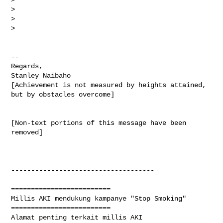
>

>

>

-- 

Regards,

Stanley Naibaho

[Achievement is not measured by heights attained, 
but by obstacles overcome]

[Non-text portions of this message have been 
removed]

------------------------------------

=========================

Millis AKI mendukung kampanye "Stop Smoking"

=========================

Alamat penting terkait millis AKI
