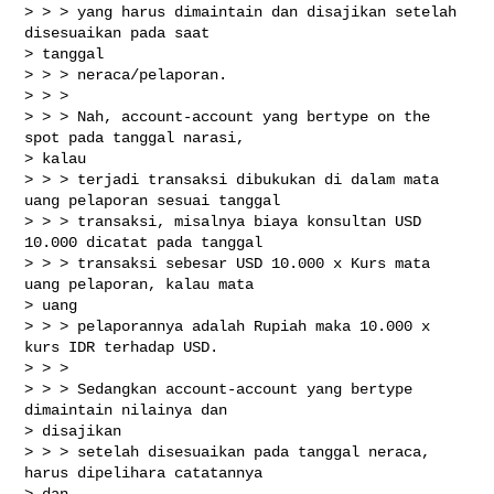
> > > yang harus dimaintain dan disajikan setelah 
disesuaikan pada saat

> tanggal

> > > neraca/pelaporan.

> > >

> > > Nah, account-account yang bertype on the 
spot pada tanggal narasi,

> kalau

> > > terjadi transaksi dibukukan di dalam mata 
uang pelaporan sesuai tanggal

> > > transaksi, misalnya biaya konsultan USD 
10.000 dicatat pada tanggal

> > > transaksi sebesar USD 10.000 x Kurs mata 
uang pelaporan, kalau mata

> uang

> > > pelaporannya adalah Rupiah maka 10.000 x 
kurs IDR terhadap USD.

> > >

> > > Sedangkan account-account yang bertype 
dimaintain nilainya dan

> disajikan

> > > setelah disesuaikan pada tanggal neraca, 
harus dipelihara catatannya

> dan
