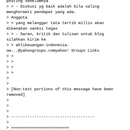
posting sebelumnya

> > - Diskusi yg baik adalah bila saling 
menghormati pendapat yang ada.

> Anggota

> > yang melanggar tata tertib millis akan 
dikenakan sanksi tegas

> > - Saran, kritik dan tulisan untuk blog 
silahkan kirim ke

> > 
ahlikeuangan-indonesia-
ow...@yahoogroups.comyahoo
! Groups Links

> >

> >

> >

> >

>

>

> [Non-text portions of this message have been 
removed]

>

>

>

> ------------------------------------

>

> =========================
