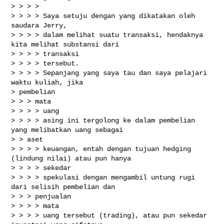
> > > >

> > > > Saya setuju dengan yang dikatakan oleh 
saudara Jerry,

> > > > dalam melihat suatu transaksi, hendaknya 
kita melihat substansi dari

> > > > transaksi

> > > > tersebut.

> > > > Sepanjang yang saya tau dan saya pelajari 
waktu kuliah, jika

> pembelian

> > > mata

> > > > uang

> > > > asing ini tergolong ke dalam pembelian 
yang melibatkan uang sebagai

> > aset

> > > > keuangan, entah dengan tujuan hedging 
(lindung nilai) atau pun hanya

> > > > sekedar

> > > > spekulasi dengan mengambil untung rugi 
dari selisih pembelian dan

> > > penjualan

> > > > mata

> > > > uang tersebut (trading), atau pun sekedar 