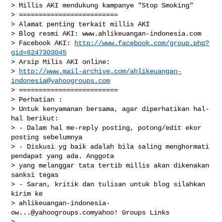
> Millis AKI mendukung kampanye "Stop Smoking"

> =========================

> Alamat penting terkait millis AKI

> Blog resmi AKI: www.ahlikeuangan-indonesia.com

> Facebook AKI: 
http://www.facebook.com/group.php?
gid=6247303045
> Arsip Milis AKI online:

> 
http://www.mail-archive.com/
ahlikeuangan-
indonesia@yahoogroups.com
> =========================

> Perhatian :

> Untuk kenyamanan bersama, agar diperhatikan hal-
hal berikut:

> - Dalam hal me-reply posting, potong/edit ekor 
posting sebelumnya

> - Diskusi yg baik adalah bila saling menghormati 
pendapat yang ada. Anggota

> yang melanggar tata tertib millis akan dikenakan 
sanksi tegas

> - Saran, kritik dan tulisan untuk blog silahkan 
kirim ke

> 
ahlikeuangan-indonesia-
ow...@yahoogroups.comyahoo
! Groups Links

>
