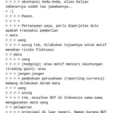
> > > > akuntansi Anda-Anda, alias beliau 
sebenarnya sudah tau jawabannya..

> :)

> > > > Peace.

> > > >

> > > > Pertanyaan saya, perlu diperjelas dulu 
apakah transaksi pembelian

> mata

> > > uang

> > > > asing tsb, dilakukan tujuannya untuk motif 
menekan risiko fluktuasi

> > mata

> > > > uang

> > > > (hedging); atau motif mencari keuntungan 
(trading gain); atau

> > > jangan-jangan

> > > > pembukuan perusahaan (reporting currency) 
memang dilakukan dalam mata

> > > uang

> > > > asing

> > > > tsb, misalkan BUT di Indonesia sama-sama 
menggunakan mata uang

> > pelaporan

> > > > principal di luar negeri. Namun karena BUT 