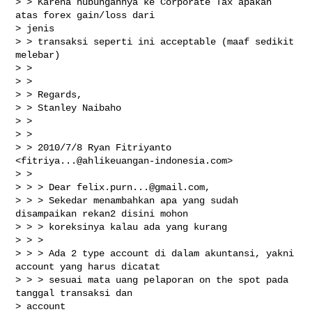
> > Karena hubungannya ke Corporate Tax apakah 
atas forex gain/loss dari

> jenis

> > transaksi seperti ini acceptable (maaf sedikit 
melebar)

> >

> >

> > Regards,

> > Stanley Naibaho

> >

> >

> > 2010/7/8 Ryan Fitriyanto 
<
fitriya...@ahlikeuangan-indonesia.com
>

> >

> > > Dear 
felix.purn...@gmail.com
,

> > > Sekedar menambahkan apa yang sudah 
disampaikan rekan2 disini mohon

> > > koreksinya kalau ada yang kurang

> > >

> > > Ada 2 type account di dalam akuntansi, yakni 
account yang harus dicatat

> > > sesuai mata uang pelaporan on the spot pada 
tanggal transaksi dan

> account
