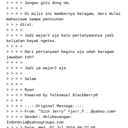
> > > > Jangan gitu dong om,

> > > >

> > > > Di milis ini membernya beragam, dari mulai 
mahasiswa sampe pensiunan

> > > dirut.

> > > >

> > > > Jadi wajar2 aja kalo pertanyaannya jadi 
keliatan kayak ngetes.

> > > >

> > > > Dari pertanyaan begini aja udah beragam 
jawaban toh?

> > > >

> > > > Jadi ya wajar2 aja

> > > >

> > > > Salam

> > > >

> > > > Ryan

> > > > Powered by Telkomsel BlackBerry®

> > > >

> > > > -----Original Message-----

> > > > From: "Sich Jerry" <
jerr_f...@yahoo.com
>

> > > > Sender: 
AhliKeuangan-
Indonesia@yahoogroups.com
> > > > Date: Wed, 07 Jul 2010 09:22:55
