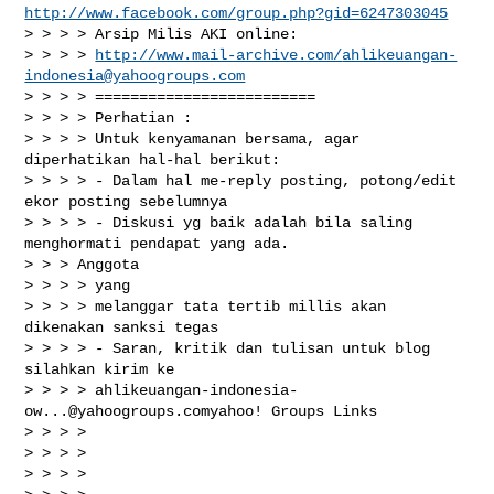
http://www.facebook.com/group.php?gid=6247303045
> > > > Arsip Milis AKI online:

> > > > 
http://www.mail-archive.com/
ahlikeuangan-
indonesia@yahoogroups.com
> > > > =========================

> > > > Perhatian :

> > > > Untuk kenyamanan bersama, agar 
diperhatikan hal-hal berikut:

> > > > - Dalam hal me-reply posting, potong/edit 
ekor posting sebelumnya

> > > > - Diskusi yg baik adalah bila saling 
menghormati pendapat yang ada.

> > > Anggota

> > > > yang

> > > > melanggar tata tertib millis akan 
dikenakan sanksi tegas

> > > > - Saran, kritik dan tulisan untuk blog 
silahkan kirim ke

> > > > 
ahlikeuangan-indonesia-
ow...@yahoogroups.comyahoo
! Groups Links

> > > >

> > > >

> > > >
