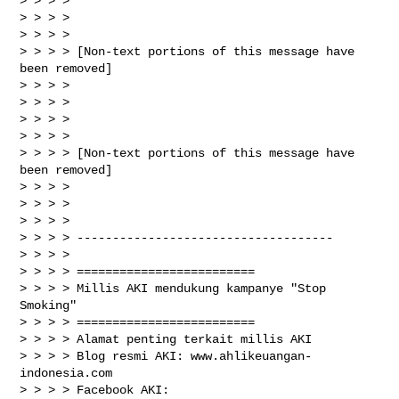
> > > >

> > > >

> > > >

> > > > [Non-text portions of this message have 
been removed]

> > > >

> > > >

> > > >

> > > >

> > > > [Non-text portions of this message have 
been removed]

> > > >

> > > >

> > > >

> > > > ------------------------------------

> > > >

> > > > =========================

> > > > Millis AKI mendukung kampanye "Stop 
Smoking"

> > > > =========================

> > > > Alamat penting terkait millis AKI

> > > > Blog resmi AKI: www.ahlikeuangan-
indonesia.com

> > > > Facebook AKI: 