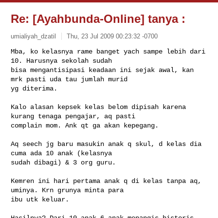
Re: [Ayahbunda-Online] tanya :
umialiyah_dzatil
Thu, 23 Jul 2009 00:23:32 -0700
Mba, ko kelasnya rame banget yach sampe lebih dari 
10. Harusnya sekolah sudah 

bisa mengantisipasi keadaan ini sejak awal, kan 
mrk pasti uda tau jumlah murid 

yg diterima.
Kalo alasan kepsek kelas belom dipisah karena 
kurang tenaga pengajar, aq pasti 

complain mom. Ank qt ga akan kepegang.

Aq seech jg baru masukin anak q skul, d kelas dia 
cuma ada 10 anak (kelasnya 

sudah dibagi) & 3 org guru.

Kemren ini hari pertama anak q di kelas tanpa aq, 
uminya. Krn grunya minta para 

ibu utk keluar.

Hasilnya? Dari 10 anak 6 anak menangis histeris. 