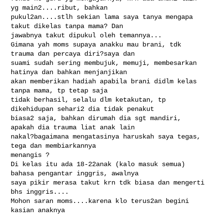
yg main2....ribut, bahkan 

pukul2an....stlh sekian lama saya tanya mengapa 
takut dikelas tanpa mama? Dan 

jawabnya takut dipukul oleh temannya...

Gimana yah moms supaya anakku mau brani, tdk 
trauma dan percaya diri?saya dan 

suami sudah sering membujuk, memuji, membesarkan 
hatinya dan bahkan menjanjikan 

akan memberikan hadiah apabila brani didlm kelas 
tanpa mama, tp tetap saja 

tidak berhasil, selalu dlm ketakutan, tp 
dikehidupan sehari2 dia tidak penakut 

biasa2 saja, bahkan dirumah dia sgt mandiri, 
apakah dia trauma liat anak lain 

nakal?bagaimana mengatasinya haruskah saya tegas, 
tega dan membiarkannya 

menangis ?

Di kelas itu ada 18-22anak (kalo masuk semua) 
bahasa pengantar inggris, awalnya 

saya pikir merasa takut krn tdk biasa dan mengerti 
bhs inggris....

Mohon saran moms....karena klo terus2an begini 
kasian anaknya 
