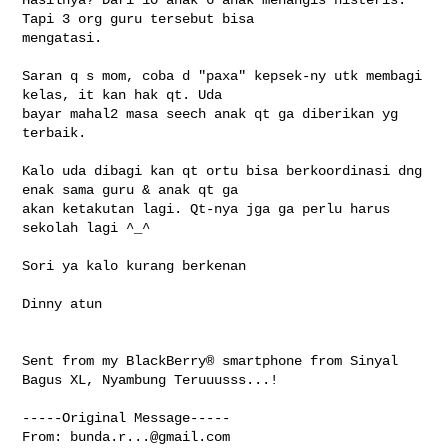
Tapi 3 org guru tersebut bisa 

mengatasi.

Saran q s mom, coba d "paxa" kepsek-ny utk membagi 
kelas, it kan hak qt. Uda 

bayar mahal2 masa seech anak qt ga diberikan yg 
terbaik.

Kalo uda dibagi kan qt ortu bisa berkoordinasi dng 
enak sama guru & anak qt ga 

akan ketakutan lagi. Qt-nya jga ga perlu harus 
sekolah lagi ^_^ 

Sori ya kalo kurang berkenan

Dinny atun

Sent from my BlackBerry® smartphone from Sinyal 
Bagus XL, Nyambung Teruuusss...!

-----Original Message-----

From: 
bunda.r...@gmail.com