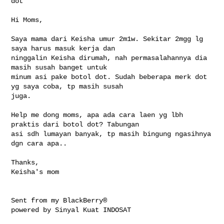
dot

Hi Moms,

Saya mama dari Keisha umur 2m1w. Sekitar 2mgg lg 
saya harus masuk kerja dan 

ninggalin Keisha dirumah, nah permasalahannya dia 
masih susah banget untuk 

minum asi pake botol dot. Sudah beberapa merk dot 
yg saya coba, tp masih susah 

juga. 

Help me dong moms, apa ada cara laen yg lbh 
praktis dari botol dot? Tabungan 

asi sdh lumayan banyak, tp masih bingung ngasihnya 
dgn cara apa..

Thanks,

Keisha's mom

Sent from my BlackBerry®

powered by Sinyal Kuat INDOSAT
