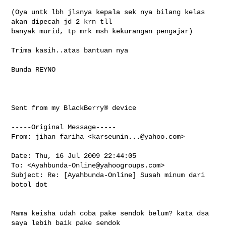
(Oya untk lbh jlsnya kepala sek nya bilang kelas 
akan dipecah jd 2 krn tll 

banyak murid, tp mrk msh kekurangan pengajar)

Trima kasih..atas bantuan nya

Bunda REYNO

Sent from my BlackBerry® device

-----Original Message-----

From: jihan fariha <
karseunin...@yahoo.com
>

Date: Thu, 16 Jul 2009 22:44:05 

To: <
Ayahbunda-Online@yahoogroups.com
>

Subject: Re: [Ayahbunda-Online] Susah minum dari 
botol dot

Mama keisha udah coba pake sendok belum? kata dsa 
saya lebih baik pake sendok 
