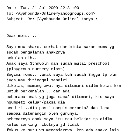
Date: Tue, 21 Jul 2009 22:31:00 

To: <
Ayahbunda-Online@yahoogroups.com
>

Subject: Re: [Ayahbunda-Online] tanya :

Dear moms.....

Saya mau share, curhat dan minta saran moms yg 
sudah pengalaman anak2nya 

sekolah nih...

Anak saya 3thn6bln dan sudah mulai preschool 
(playgroup nursery class) 

Begini moms....anak saya tuh sudah 3mggu tp blm 
juga mau ditinggal sendiri 

dikelas, memang awal nya ditemani didlm kelas krn 
untuk perkenalan....dan ada 

beberapa anak yg juga sama2 ditemani, klo saya 
ngumpet2 keluar/paksa dia 

sendiri...dia pasti nangis meronta2 dan lama 
sampai ditenangin oleh gurunya, 

sebenarnya anak saya itu mau belajar tp didlm 
kelas sanking ributnya jd tidak 

fokus ke guru yg mengajarnya, krn ada anak2 lain 