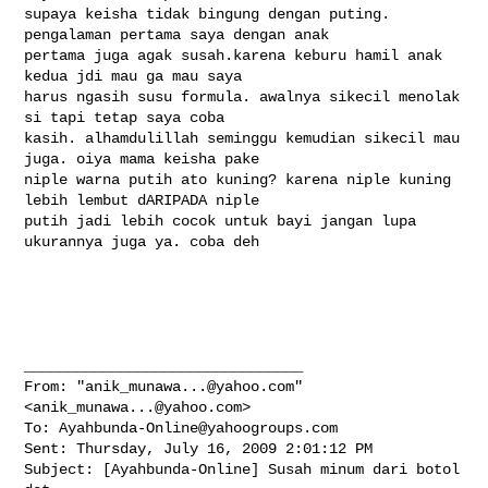
supaya keisha tidak bingung dengan puting. 
pengalaman pertama saya dengan anak 

pertama juga agak susah.karena keburu hamil anak 
kedua jdi mau ga mau saya 

harus ngasih susu formula. awalnya sikecil menolak 
si tapi tetap saya coba 

kasih. alhamdulillah seminggu kemudian sikecil mau 
juga. oiya mama keisha pake 

niple warna putih ato kuning? karena niple kuning 
lebih lembut dARIPADA niple 

putih jadi lebih cocok untuk bayi jangan lupa 
ukurannya juga ya. coba deh

________________________________

From: "
anik_munawa...@yahoo.com
" 
<
anik_munawa...@yahoo.com
>

To: 
Ayahbunda-Online@yahoogroups.com
Sent: Thursday, July 16, 2009 2:01:12 PM

Subject: [Ayahbunda-Online] Susah minum dari botol 