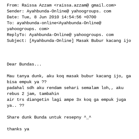
From: Raissa Azzam <raissa.azzam@ gmail.com> 

Sender: Ayahbunda-Online@ yahoogroups. com 

Date: Tue, 8 Jun 2010 14:54:56 +0700

To: ayahbunda-online<Ayahbunda-Online@ 
yahoogroups. com>

ReplyTo: Ayahbunda-Online@ yahoogroups. com 

Subject: [Ayahbunda-Online] Masak Bubur kacang ijo

Dear Bundas...

Mau tanya dunk, aku koq masak bubur kacang ijo, ga 
bisa empuk ya ??

padahal sdh aku rendam sehari semalam loh,, aku 
rebus 2 jam, tambahin

air trs diangetin lagi ampe 3x koq ga empuk juga 
ya.. ??

Share dunk Bunda untuk resepny ^_^

thanks ya
