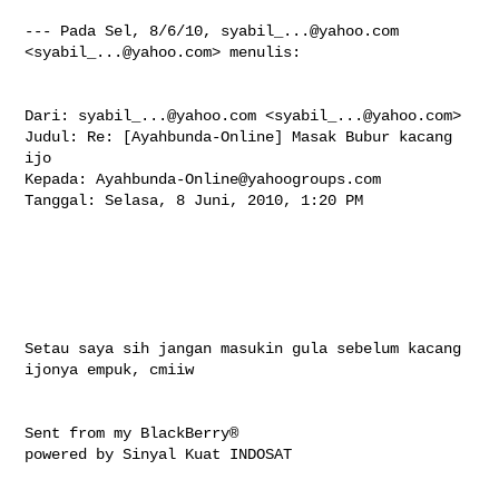
--- Pada Sel, 8/6/10, 
syabil_...@yahoo.com
<
syabil_...@yahoo.com
> menulis:

Dari: 
syabil_...@yahoo.com
 <
syabil_...@yahoo.com
>

Judul: Re: [Ayahbunda-Online] Masak Bubur kacang 
ijo

Kepada: 
Ayahbunda-Online@yahoogroups.com
Tanggal: Selasa, 8 Juni, 2010, 1:20 PM

Setau saya sih jangan masukin gula sebelum kacang 
ijonya empuk, cmiiw

Sent from my BlackBerry®

powered by Sinyal Kuat INDOSAT
