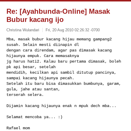
Re: [Ayahbunda-Online] Masak
Bubur kacang ijo
Christina Wulandari
Fri, 20 Aug 2010 02:26:32 -0700
Mba, masak bubur kacang hijau memang gampang2 
susah. Selain mesti diinapin dl 

dengan cara direndam, agar pas dimasak kacang 
hijaunya empuk. Cara memasaknya 

jg harus hati2. Kalau baru pertama dimasak, boleh 
pk api besar, setelah 

mendidih, kecilkan api sambil ditutup pancinya, 
sampai kacang hijaunya pecah. 

Setelah itu baru bisa dimasukkan bumbunya, garam, 
gula, jahe atau santan, 

terserah selera.

Dijamin kacang hijaunya enak n mpuk dech mba... 

Selamat mencoba ya... :)

Rafael mom