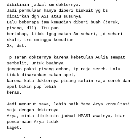
dibikinin jadwal sm dokternya.

Jadi permulaan hanya diberi biskuit yg bs 
dicairkan dgn ASI atau susunya.

Lalu beberapa jam kemudian diberi buah (jeruk, 
pisang, dll). Itu pun

bertahap, tidak lgsg makan 3x sehari, jd sehari 
skali, trs sminggu kemudian

2x, dst.

Tp saran dokternya karena kebetulan Aulia sempat 
sembelit, untuk buahnya

jangan pakai pisang ambon, tp raja sereh. Lalu 
tidak disarankan makan apel,

karena kata dokternya pisang selain raja sereh dan 
apel bikin pup lebih

keras.

Jadi menurut saya, lebih baik Mama Arya konsultasi 
saja dengan dokternya

Arya, minta dibikinin jadwal MPASI awalnya, biar 
pencernaan Arya tidak

kaget.
