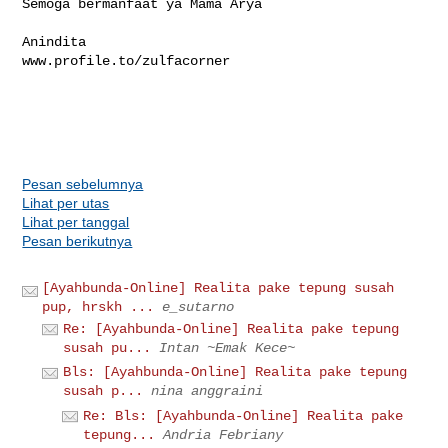
Semoga bermanfaat ya Mama Arya

Anindita

www.profile.to/zulfacorner

Pesan sebelumnya
Lihat per utas
Lihat per tanggal
Pesan berikutnya
[Ayahbunda-Online] Realita pake tepung susah
pup, hrskh ...
e_sutarno
Re: [Ayahbunda-Online] Realita pake tepung
susah pu...
Intan ~Emak Kece~
Bls: [Ayahbunda-Online] Realita pake tepung
susah p...
nina anggraini
Re: Bls: [Ayahbunda-Online] Realita pake
tepung...
Andria Febriany