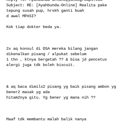
Subject: RE: [Ayahbunda-Online] Realita pake 
tepung susah pup, hrskh ganti buah 

d awal MPASI?

Kok tiap dokter beda ya.

2x aq konsul di DSA mereka bilang jangan 
dikenalkan pisang / alpukat sebelum

1 thn , ktnya bergetah ?? & bisa jd pencetus 
alergi juga tdk boleh biscuit.

& aq baca dimils2 pisang yg baik pisang ambon yg 
bener2 masak yg ada

hitam2nya gitu. Yg bener yg mana nih ??

Maaf tdk membantu malah balik nanya
