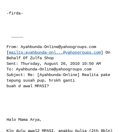
-firda-

  _____  

From: 
Ayahbunda-Online@yahoogroups.com
[
mailto:
ayahbunda-onl...@yahoogroups.com
] On 
Behalf Of Zulfa Shop

Sent: Thursday, August 26, 2010 10:50 AM

To: 
Ayahbunda-Online@yahoogroups.com
Subject: Re: [Ayahbunda-Online] Realita pake 
tepung susah pup, hrskh ganti

buah d awal MPASI?

Halo Mama Arya,

Klo dulu awal2 MPASI, anakku Aulia (2th 8bln) 