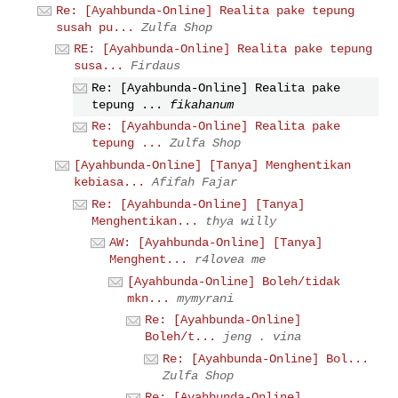
Re: [Ayahbunda-Online] Realita pake tepung
susah pu...
Zulfa Shop
RE: [Ayahbunda-Online] Realita pake tepung
susa...
Firdaus
Re: [Ayahbunda-Online] Realita pake
tepung ...
fikahanum
Re: [Ayahbunda-Online] Realita pake
tepung ...
Zulfa Shop
[Ayahbunda-Online] [Tanya] Menghentikan
kebiasa...
Afifah Fajar
Re: [Ayahbunda-Online] [Tanya]
Menghentikan...
thya willy
AW: [Ayahbunda-Online] [Tanya]
Menghent...
r4lovea me
[Ayahbunda-Online] Boleh/tidak
mkn...
mymyrani
Re: [Ayahbunda-Online]
Boleh/t...
jeng . vina
Re: [Ayahbunda-Online] Bol...
Zulfa Shop
Re: [Ayahbunda-Online]