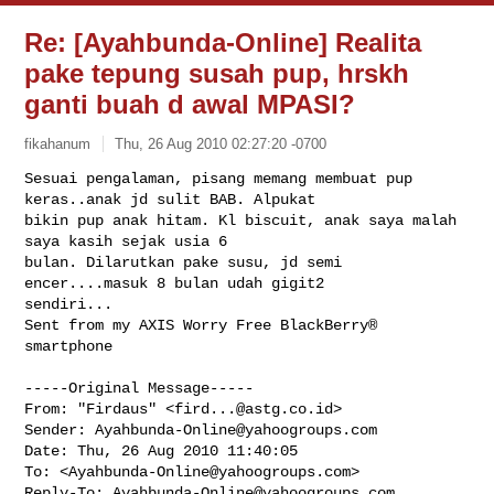
Re: [Ayahbunda-Online] Realita
pake tepung susah pup, hrskh
ganti buah d awal MPASI?
fikahanum
Thu, 26 Aug 2010 02:27:20 -0700
Sesuai pengalaman, pisang memang membuat pup 
keras..anak jd sulit BAB. Alpukat 

bikin pup anak hitam. Kl biscuit, anak saya malah 
saya kasih sejak usia 6 

bulan. Dilarutkan pake susu, jd semi 
encer....masuk 8 bulan udah gigit2 

sendiri...

Sent from my AXIS Worry Free BlackBerry® 
smartphone
-----Original Message-----

From: "Firdaus" <
fird...@astg.co.id
>

Sender: 
Ayahbunda-Online@yahoogroups.com
Date: Thu, 26 Aug 2010 11:40:05 

To: <
Ayahbunda-Online@yahoogroups.com
>

Reply-To: 
Ayahbunda-Online@yahoogroups.com