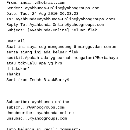
From: 
inda...@hotmail.com
Sender: 
Ayahbunda-Online@yahoogroups.com
Date: Tue, 24 Aug 2010 06:03:23 

To: Ayahbunda<
Ayahbunda-Online@yahoogroups.com
>

Reply-To: 
Ayahbunda-Online@yahoogroups.com
Subject: [Ayahbunda-Online] Keluar flek

Dear all

Saat ini saya sdg mengandung 6 minggu,dan semlm 
serta siang ini ada keluar flek 

sedikit.Apakah ada yg pernah mengalami?Berbahaya 
atau tdk?Lalu apa yg hrs 

dilakukan?

Thanks

Sent from Indah BlackBerry®

------------------------------------

Subscribe: 
ayahbunda-online-
subscr...@yahoogroups.com
Unsubscribe: 
ayahbunda-online-
unsubsc...@yahoogroups.com
Info Belanja si Kecil: 
momsmart-