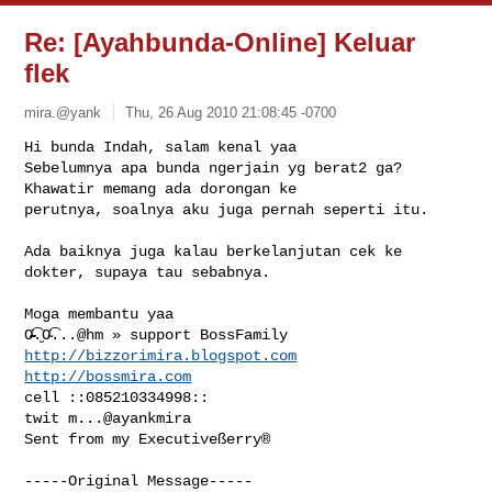
Re: [Ayahbunda-Online] Keluar
flek
mira.@yank
Thu, 26 Aug 2010 21:08:45 -0700
Hi bunda Indah, salam kenal yaa

Sebelumnya apa bunda ngerjain yg berat2 ga? 
Khawatir memang ada dorongan ke 

perutnya, soalnya aku juga pernah seperti itu.
Ada baiknya juga kalau berkelanjutan cek ke 
dokter, supaya tau sebabnya.

Moga membantu yaa 

http://bizzorimira.blogspot.com
http://bossmira.com
cell ::085210334998::

twit m...@ayankmira

Sent from my Executiveßerry®

-----Original Message-----
