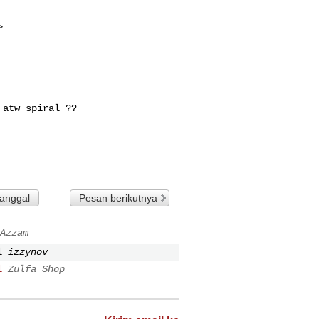


atw spiral ??

tanggal
Pesan berikutnya
Azzam
l
izzynov
l
Zulfa Shop