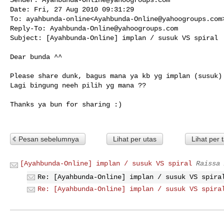
Date: Fri, 27 Aug 2010 09:31:29 

To: ayahbunda-online<
Ayahbunda-Online@yahoogroups.com
>
Reply-To: 
Ayahbunda-Online@yahoogroups.com
Subject: [Ayahbunda-Online] implan / susuk VS spiral

Dear bunda ^^

Please share dunk, bagus mana ya kb yg implan (susuk) 
Lagi bingung neeh pilih yg mana ??

Thanks ya bun for sharing :)

Pesan sebelumnya
Lihat per utas
Lihat per 
[Ayahbunda-Online] implan / susuk VS spiral
Raissa 
Re: [Ayahbunda-Online] implan / susuk VS spira
Re: [Ayahbunda-Online] implan / susuk VS spira