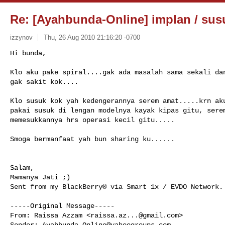
Re: [Ayahbunda-Online] implan / sus
izzynov
Thu, 26 Aug 2010 21:16:20 -0700
Hi bunda,

Klo aku pake spiral....gak ada masalah sama sekali dan
gak sakit kok....
Klo susuk kok yah kedengerannya serem amat.....krn aku
pakai susuk di lengan modelnya kayak kipas gitu, serem
memesukkannya hrs operasi kecil gitu.....

Smoga bermanfaat yah bun sharing ku......

Salam,

Mamanya Jati ;)

Sent from my BlackBerry® via Smart 1x / EVDO Network. 
-----Original Message-----

From: Raissa Azzam <
raissa.az...@gmail.com
>

Sender: 
Ayahbunda-Online@yahoogroups.com