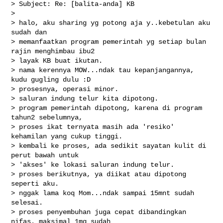
> Subject: Re: [balita-anda] KB

>

> halo, aku sharing yg potong aja y..kebetulan aku 
sudah dan

> memanfaatkan program pemerintah yg setiap bulan 
rajin menghimbau ibu2

> layak KB buat ikutan.

> nama kerennya MOW...ndak tau kepanjangannya, 
kudu gugling dulu :D

> prosesnya, operasi minor.

> saluran indung telur kita dipotong.

> program pemerintah dipotong, karena di program 
tahun2 sebelumnya,

> proses ikat ternyata masih ada 'resiko' 
kehamilan yang cukup tinggi.

> kembali ke proses, ada sedikit sayatan kulit di 
perut bawah untuk

> 'akses' ke lokasi saluran indung telur.

> proses berikutnya, ya diikat atau dipotong 
seperti aku.

> nggak lama koq Mom...ndak sampai 15mnt sudah 
selesai.

> proses penyembuhan juga cepat dibandingkan 
nifas. maksimal 1mg sudah
