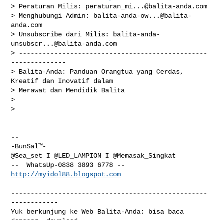
> Peraturan Milis: 
peraturan_mi...@balita-anda.com
> Menghubungi Admin: 
balita-anda-ow...@balita-
anda.com
> Unsubscribe dari Milis: 
balita-anda-
unsubscr...@balita-anda.com
> ------------------------------------------------
--------------

> Balita-Anda: Panduan Orangtua yang Cerdas, 
Kreatif dan Inovatif dalam

> Merawat dan Mendidik Balita

>

>

-- 

-BunSal™-

@Sea_set I @LED_LAMPION I @Memasak_Singkat

http://myidol88.blogspot.com
--------------------------------------------------
------------

Yuk berkunjung ke Web Balita-Anda: bisa baca 