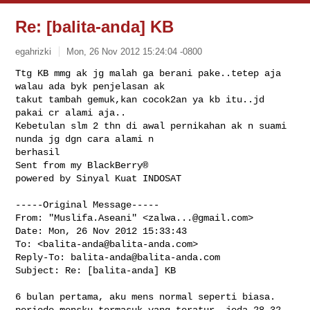
Re: [balita-anda] KB
egahrizki
Mon, 26 Nov 2012 15:24:04 -0800
Ttg KB mmg ak jg malah ga berani pake..tetep aja 
walau ada byk penjelasan ak 

takut tambah gemuk,kan cocok2an ya kb itu..jd 
pakai cr alami aja..

Kebetulan slm 2 thn di awal pernikahan ak n suami 
nunda jg dgn cara alami n 

berhasil

Sent from my BlackBerry®

powered by Sinyal Kuat INDOSAT
-----Original Message-----

From: "Muslifa.Aseani" <
zalwa...@gmail.com
>

Date: Mon, 26 Nov 2012 15:33:43 

To: <
balita-anda@balita-anda.com
>

Reply-To: 
balita-anda@balita-anda.com
Subject: Re: [balita-anda] KB

6 bulan pertama, aku mens normal seperti biasa.

periode mensku termasuk yang teratur, jeda 28-32 