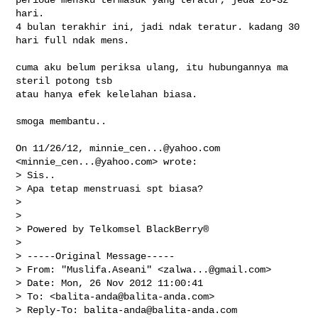
hari.

4 bulan terakhir ini, jadi ndak teratur. kadang 30 
hari full ndak mens.

cuma aku belum periksa ulang, itu hubungannya ma 
steril potong tsb

atau hanya efek kelelahan biasa.

smoga membantu..

On 11/26/12, 
minnie_cen...@yahoo.com
<
minnie_cen...@yahoo.com
> wrote:

> Sis..

> Apa tetap menstruasi spt biasa?

>

>

> Powered by Telkomsel BlackBerry®

>

> -----Original Message-----

> From: "Muslifa.Aseani" <
zalwa...@gmail.com
>

> Date: Mon, 26 Nov 2012 11:00:41

> To: <
balita-anda@balita-anda.com
>

> Reply-To: 
balita-anda@balita-anda.com