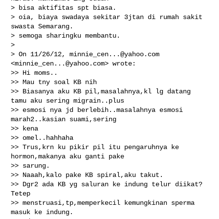
> bisa aktifitas spt biasa.

> oia, biaya swadaya sekitar 3jtan di rumah sakit 
swasta Semarang.

> semoga sharingku membantu.

>

> On 11/26/12, 
minnie_cen...@yahoo.com
<
minnie_cen...@yahoo.com
> wrote:

>> Hi moms..

>> Mau tny soal KB nih

>> Biasanya aku KB pil,masalahnya,kl lg datang 
tamu aku sering migrain..plus

>> esmosi nya jd berlebih..masalahnya esmosi 
marah2..kasian suami,sering

>> kena

>> omel..hahhaha

>> Trus,krn ku pikir pil itu pengaruhnya ke 
hormon,makanya aku ganti pake

>> sarung.

>> Naaah,kalo pake KB spiral,aku takut.

>> Dgr2 ada KB yg saluran ke indung telur diikat? 
Tetep

>> menstruasi,tp,memperkecil kemungkinan sperma 
masuk ke indung.
