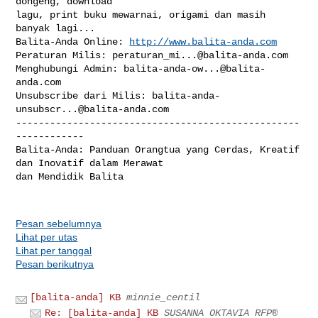
dongeng, download

lagu, print buku mewarnai, origami dan masih 
banyak lagi...

Balita-Anda Online: 
http://www.balita-anda.com
Peraturan Milis: 
peraturan_mi...@balita-anda.com
Menghubungi Admin: 
balita-anda-ow...@balita-
anda.com
Unsubscribe dari Milis: 
balita-anda-
unsubscr...@balita-anda.com
--------------------------------------------------
------------

Balita-Anda: Panduan Orangtua yang Cerdas, Kreatif 
dan Inovatif dalam Merawat 

dan Mendidik Balita

Pesan sebelumnya
Lihat per utas
Lihat per tanggal
Pesan berikutnya
[balita-anda] KB
minnie_centil
Re: [balita-anda] KB
SUSANNA OKTAVIA RFP®