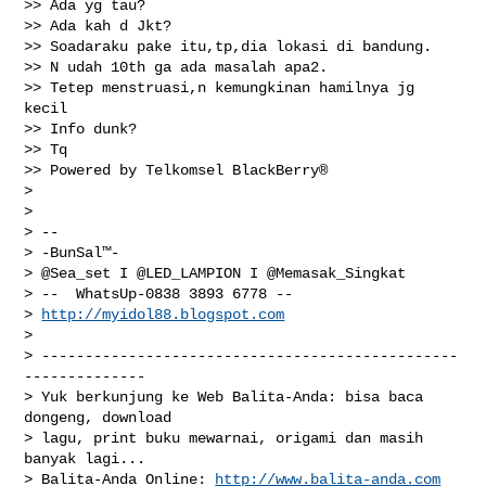
>> Ada yg tau?

>> Ada kah d Jkt?

>> Soadaraku pake itu,tp,dia lokasi di bandung.

>> N udah 10th ga ada masalah apa2.

>> Tetep menstruasi,n kemungkinan hamilnya jg 
kecil

>> Info dunk?

>> Tq

>> Powered by Telkomsel BlackBerry®

>

>

> --

> -BunSal™-

> @Sea_set I @LED_LAMPION I @Memasak_Singkat

> --  WhatsUp-0838 3893 6778 --

> 
http://myidol88.blogspot.com
>

> ------------------------------------------------
--------------

> Yuk berkunjung ke Web Balita-Anda: bisa baca 
dongeng, download

> lagu, print buku mewarnai, origami dan masih 
banyak lagi...

> Balita-Anda Online: 
http://www.balita-anda.com