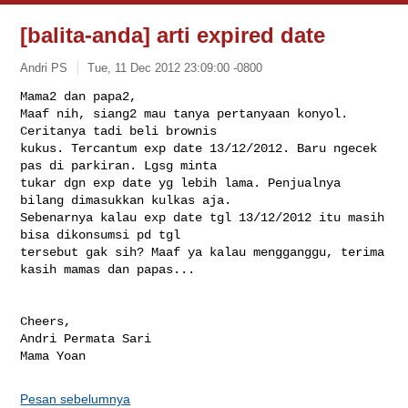
[balita-anda] arti expired date
Andri PS
Tue, 11 Dec 2012 23:09:00 -0800
Mama2 dan papa2,

Maaf nih, siang2 mau tanya pertanyaan konyol. 
Ceritanya tadi beli brownis 

kukus. Tercantum exp date 13/12/2012. Baru ngecek 
pas di parkiran. Lgsg minta 

tukar dgn exp date yg lebih lama. Penjualnya 
bilang dimasukkan kulkas aja. 

Sebenarnya kalau exp date tgl 13/12/2012 itu masih 
bisa dikonsumsi pd tgl 

tersebut gak sih? Maaf ya kalau mengganggu, terima 
kasih mamas dan papas... 
Cheers,

Andri Permata Sari

Mama Yoan
Pesan sebelumnya