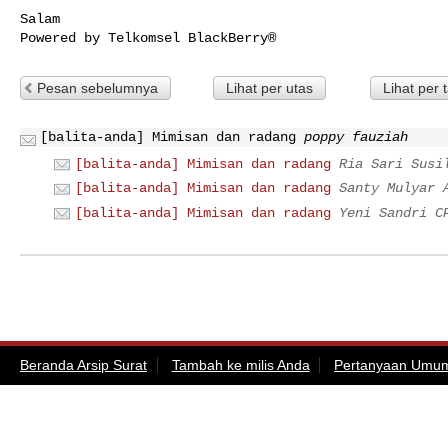
Salam

Powered by Telkomsel BlackBerry®
Pesan sebelumnya
Lihat per utas
Lihat per 
[balita-anda] Mimisan dan radang
poppy fauziah
[balita-anda] Mimisan dan radang
Ria Sari Susi
[balita-anda] Mimisan dan radang
Santy Mulyar 
[balita-anda] Mimisan dan radang
Yeni Sandri C
Beranda Arsip Surat
Tambah ke milis Anda
Pertanyaan Umu