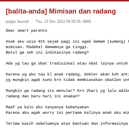
[balita-anda] Mimisan dan radang
poppy fauziah
Thu, 13 Dec 2012 08:58:25 -0800
Anak aku usia 4th sejak pagi ini agak demam (sumeng) t
mimisan. Padahal demamnya ga tinggi.

Betul ga seh ini indikasinya radang? 

Ada yg tau ga obat tradisional atau obat lainya untuk 
Karena yg aku tau kl anak radang, dokter akan ksh anti
yg mungkin agak kuno krn tidak membiasakan obat2an unt
Mungkin ga radang itu menular? Krn 2hari yg lalu adikn
radang dan baru hari ini enakan?

Maaf ya kalo aku tanyanya kebanyakan

Karena aku agak worry ini pertama kalinya anak aku mim
Terima kasih sebelumnya atas bantuan dan informasinya
