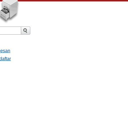
pesan
daftar