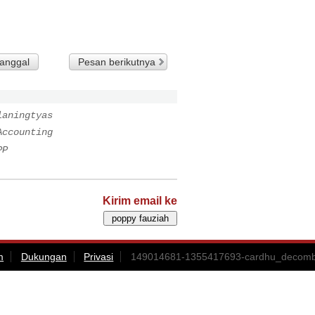
tanggal
Pesan berikutnya
laningtyas
Accounting
PP
Kirim email ke
m
Dukungan
Privasi
149014681-1355417693-cardhu_decombob