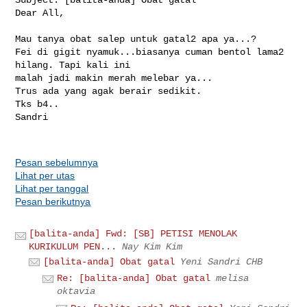
Dear All,

Mau tanya obat salep untuk gatal2 apa ya...?

Fei di gigit nyamuk...biasanya cuman bentol lama2 
hilang. Tapi kali ini 

malah jadi makin merah melebar ya...

Trus ada yang agak berair sedikit.

Tks b4..

Sandri

Pesan sebelumnya
Lihat per utas
Lihat per tanggal
Pesan berikutnya
[balita-anda] Fwd: [SB] PETISI MENOLAK
KURIKULUM PEN...
Nay Kim Kim
[balita-anda] Obat gatal
Yeni Sandri CHB
Re: [balita-anda] Obat gatal
melisa
oktavia