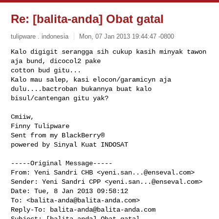
Re: [balita-anda] Obat gatal
tulipware . indonesia
Mon, 07 Jan 2013 19:44:47 -0800
Kalo digigit serangga sih cukup kasih minyak tawon 
aja bund, dicocol2 pake 

cotton bud gitu...

Kalo mau salep, kasi elocon/garamicyn aja 
dulu....bactroban bukannya buat kalo 

bisul/cantengan gitu yak?
Cmiiw,

Finny Tulipware

Sent from my BlackBerry®

powered by Sinyal Kuat INDOSAT

-----Original Message-----

From: Yeni Sandri CHB <
yeni.san...@enseval.com
>

Sender: Yeni Sandri CPP <
yeni.san...@enseval.com
>

Date: Tue, 8 Jan 2013 09:58:12 

To: <
balita-anda@balita-anda.com
>

Reply-To: 
balita-anda@balita-anda.com
Subject: [balita-anda] Obat gatal
