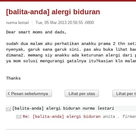
[balita-anda] alergi biduran
nurma lestari
Tue, 05 Mar 2013 20:56:55 -0800
Dear smart moms and dads,

sudah dua malam aku perhatikan anakku prama 2 thn seti
nyenyak, garuk sana garuk sini. pas aku buka lihat bad
dimana2. memang siy anakku ada keturunan alergi dari p
ya mom solusi mengurangi gatalnya itu?kasian klo mala
Pesan sebelumnya
Lihat per utas
Lihat per 
[balita-anda] alergi biduran
nurma lestari
Re: [balita-anda] alergi biduran
anita . firma