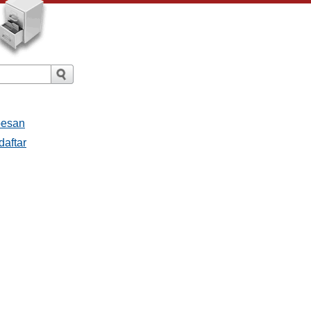
pesan
daftar