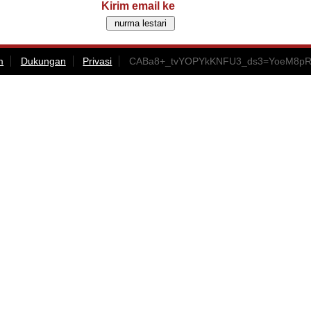
Kirim email ke
m
Dukungan
Privasi
CABa8+_tvYOPYkKNFU3_ds3=YoeM8pRi