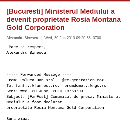
[Bucuresti] Ministerul Mediului a
devenit proprietate Rosia Montana
Gold Corporation
Alexandru Binescu
Wed, 30 Jun 2010 09:20:53 -0700
 Pace si respect,

----- Forwarded Message ----

From: Raluca Dan <
ral...@re-generation.ro
>

To: 
fanf...@fanfest.ro
; 
forumdeme...@ngo.ro
Sent: Wed, 30 June, 2010 13:59:00

Subject: [FanFest] Comunicat de presa: Ministerul 
Mediului a fost declarat 

proprietate Rosia Montana Gold Corporation

Buna ziua,
