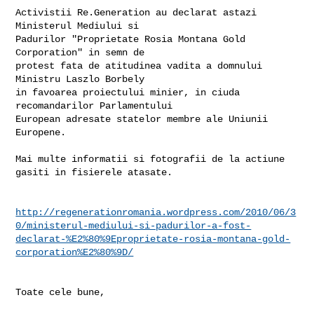
Activistii Re.Generation au declarat astazi 
Ministerul Mediului si

Padurilor "Proprietate Rosia Montana Gold 
Corporation" in semn de

protest fata de atitudinea vadita a domnului 
Ministru Laszlo Borbely

in favoarea proiectului minier, in ciuda 
recomandarilor Parlamentului

European adresate statelor membre ale Uniunii 
Europene.

Mai multe informatii si fotografii de la actiune 
gasiti in fisierele atasate.

http://regenerationromania.wordpress.com/2010/06/3
0/ministerul-mediului-si-padurilor-a-fost-
declarat-%E2%80%9Eproprietate-rosia-montana-gold-
corporation%E2%80%9D/
Toate cele bune,
