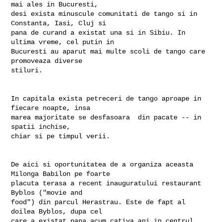
mai ales in Bucuresti,

desi exista minuscule comunitati de tango si in 
Constanta, Iasi, Cluj si

pana de curand a existat una si in Sibiu. In 
ultima vreme, cel putin in

Bucuresti au aparut mai multe scoli de tango care 
promoveaza diverse

stiluri.

In capitala exista petreceri de tango aproape in 
fiecare noapte, insa

marea majoritate se desfasoara  din pacate -- in 
spatii inchise,

chiar si pe timpul verii.

De aici si oportunitatea de a organiza aceasta 
Milonga Babilon pe foarte

placuta terasa a recent inauguratului restaurant 
Byblos ("movie and

food") din parcul Herastrau. Este de fapt al 
doilea Byblos, dupa cel

care a existat pana acum cativa ani in centrul 