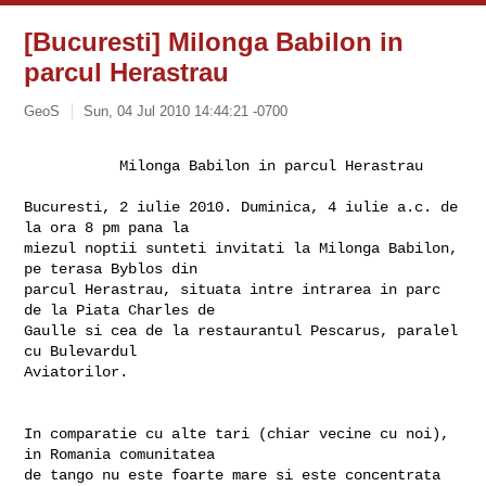
[Bucuresti] Milonga Babilon in
parcul Herastrau
GeoS
Sun, 04 Jul 2010 14:44:21 -0700
           Milonga Babilon in parcul Herastrau

Bucuresti, 2 iulie 2010. Duminica, 4 iulie a.c. de 
la ora 8 pm pana la

miezul noptii sunteti invitati la Milonga Babilon, 
pe terasa Byblos din

parcul Herastrau, situata intre intrarea in parc 
de la Piata Charles de

Gaulle si cea de la restaurantul Pescarus, paralel 
cu Bulevardul

Aviatorilor.

In comparatie cu alte tari (chiar vecine cu noi), 
in Romania comunitatea

de tango nu este foarte mare si este concentrata 