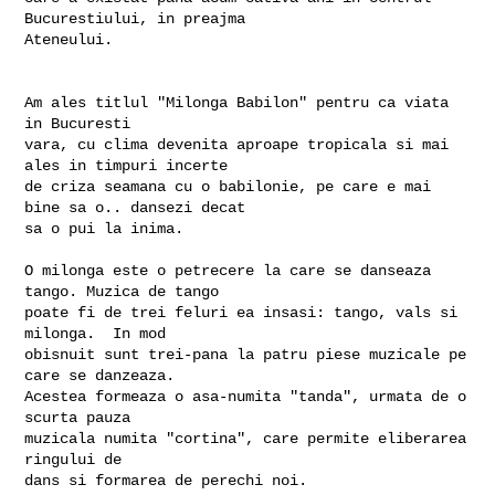
Bucurestiului, in preajma

Ateneului.

Am ales titlul "Milonga Babilon" pentru ca viata 
in Bucuresti

vara, cu clima devenita aproape tropicala si mai 
ales in timpuri incerte

de criza seamana cu o babilonie, pe care e mai 
bine sa o.. dansezi decat

sa o pui la inima.

O milonga este o petrecere la care se danseaza 
tango. Muzica de tango

poate fi de trei feluri ea insasi: tango, vals si 
milonga.  In mod

obisnuit sunt trei-pana la patru piese muzicale pe 
care se danzeaza.

Acestea formeaza o asa-numita "tanda", urmata de o 
scurta pauza

muzicala numita "cortina", care permite eliberarea 
ringului de

dans si formarea de perechi noi.
