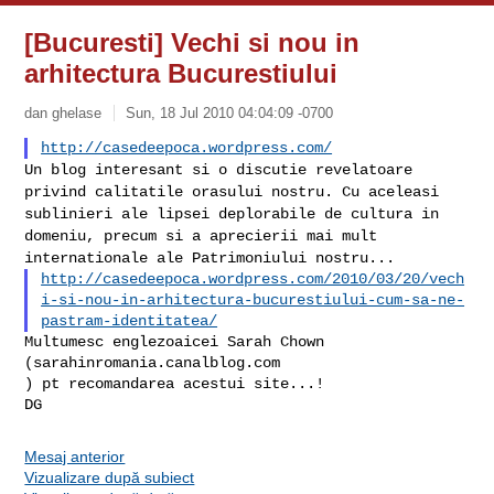
[Bucuresti] Vechi si nou in
arhitectura Bucurestiului
dan ghelase
Sun, 18 Jul 2010 04:04:09 -0700
http://casedeepoca.wordpress.com/
Un blog interesant si o discutie revelatoare
privind calitatile orasului
nostru.
Cu aceleasi
sublinieri ale lipsei deplorabile de cultura in
domeniu,
precum si a aprecierii mai mult
internationale ale Patrimoniului nostru...
http://casedeepoca.wordpress.com/2010/03/20/vech
i-si-nou-in-arhitectura-bucurestiului-cum-sa-ne-
pastram-identitatea/
Multumesc englezoaicei Sarah Chown 
(sarahinromania.canalblog.com

) pt recomandarea acestui site...!

Mesaj anterior
Vizualizare după subiect