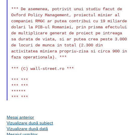
*** De asemenea, potrivit unui studiu facut de
Oxford Policy
Management, proiectul minier al
companiei RMGC ar putea contribui cu
19 miliarde
dolari la PIB-ul Romaniei, prin prisma efectului
de
multiplicare generat de proiect pe intreaga
sa durata de viata, si ar
putea crea peste 3.000
de locuri de munca in total (2.300 din
activitatea miniera propriu-zisa si circa 900 in
faza operationala). ***
*** (C) wall-street.ro ***

*** ***

*** ***

******

Mesaj anterior
Vizualizare după subiect
Vizualizare după dată
Mesajul următor