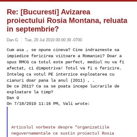
Re: [Bucuresti] Avizarea
proiectului Rosia Montana, reluata
in septembrie?
Dan G
Tue, 20 Jul 2010 00:00:39 -0700
Cum asa , se opune cineva? Cine indrazneste sa
impiedice fericirea
viitoare a Romaniei?
Doar a
spus RMCG ca totul este perfect, mediul nu va fi
afectat, ci
dimpotriva! Totul va fi o fericire.
Inteleg ca votul PE interzice exploatarea cu
cianuri doar pana la anul
(2011) , .
De ce 2011? Ca sa se poata incepe lucrarile de 
exploatare la timp?

Dan G

Articolul vorbeste despre "organizatiile
neguvernamentale ce sustin
proiectul Rosia