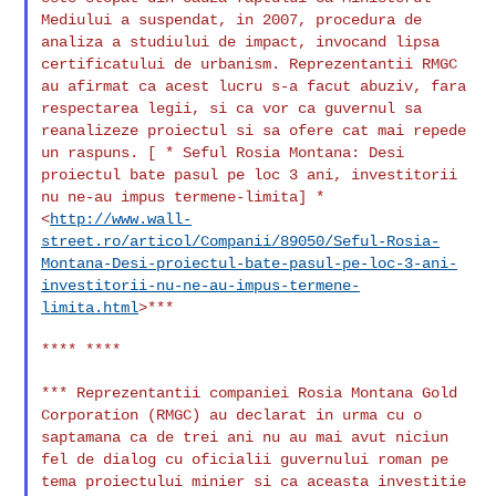
Mediului a suspendat, in 2007, procedura de
analiza a studiului de impact, invocand lipsa
certificatului de
urbanism. Reprezentantii RMGC
au afirmat ca acest lucru s-a facut
abuziv, fara
respectarea legii, si ca vor ca guvernul sa
reanalizeze
proiectul si sa ofere cat mai repede
un raspuns. [ * Seful Rosia
Montana: Desi
proiectul bate pasul pe loc 3 ani, investitorii
nu ne-au
impus termene-limita] *
<
http://www.wall-
street.ro/articol/Companii/89050/Seful-Rosia-
Montana-Desi-proiectul-bate-pasul-pe-loc-3-ani-
investitorii-nu-ne-au-impus-termene-
limita.html
>***
**** ****

*** Reprezentantii companiei Rosia Montana Gold
Corporation (RMGC) au
declarat in urma cu o
saptamana ca de trei ani nu au mai avut niciun
fel de dialog cu oficialii guvernului roman pe
tema proiectului minier
si ca aceasta investitie