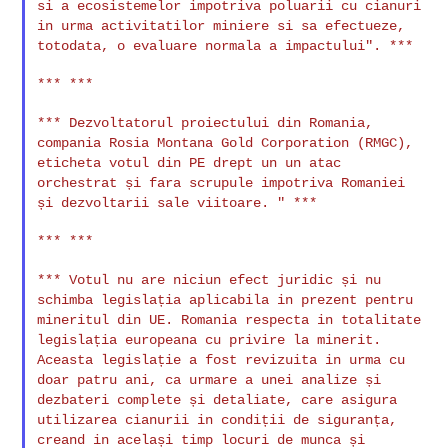
si a ecosistemelor impotriva poluarii cu cianuri
in
urma activitatilor miniere si sa efectueze,
totodata, o evaluare
normala a impactului". ***
*** ***

*** Dezvoltatorul proiectului din Romania,
compania Rosia Montana Gold
Corporation (RMGC),
eticheta votul din PE drept un un atac
orchestrat
și fara scrupule impotriva Romaniei
și dezvoltarii sale viitoare. " ***
*** ***

*** Votul nu are niciun efect juridic și nu
schimba legislația
aplicabila in prezent pentru
mineritul din UE. Romania respecta in
totalitate
legislația europeana cu privire la minerit.
Aceasta
legislație a fost revizuita in urma cu
doar patru ani, ca urmare a
unei analize și
dezbateri complete și detaliate, care asigura
utilizarea cianurii in condiții de siguranța,
creand in același timp
locuri de munca și