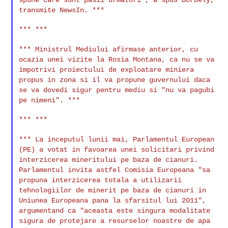
transmite NewsIn. ***
*** ***

*** Ministrul Mediului afirmase anterior, cu
ocazia unei vizite la
Rosia Montana, ca nu se va
impotrivi proiectului de exploatare miniera
propus in zona si il va propune guvernului daca
se va dovedi sigur
pentru mediu si "nu va pagubi
pe nimeni". ***
*** ***

*** La inceputul lunii mai, Parlamentul European
(PE) a votat in
favoarea unei solicitari privind
interzicerea mineritului pe baza de
cianuri.
Parlamentul invita astfel Comisia Europeana "sa
propuna
interzicerea totala a utilizarii
tehnologiilor de minerit pe baza de
cianuri in
Uniunea Europeana pana la sfarsitul lui 2011",
argumentand
ca "aceasta este singura modalitate
sigura de protejare a resurselor
noastre de apa