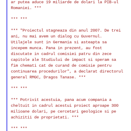
ar putea aduce 19 miliarde de dolari la
PIB-ul
Romaniei. ***
*** ***

*** "Proiectul stagneaza din anul 2007. De trei
ani, nu mai avem un
dialog cu Guvernul.
Utilajele sunt in Germania si asteapta sa
incepem
munca. Pana in prezent, au fost
discutate in cadrul comisiei patru din
zece
capitole ale Studiului de impact si speram sa
fim chemati cat de
curand de comisie pentru
continuarea procedurilor", a declarat
directorul
general RMGC, Dragos Tanase. ***
*** ***

*** Potrivit acestuia, pana acum compania a
cheltuit in cadrul acestui
proiect aproape 300
milioane dolari, pe cercetari geologice si pe
achizitii de proprietati. ***
*** ***
