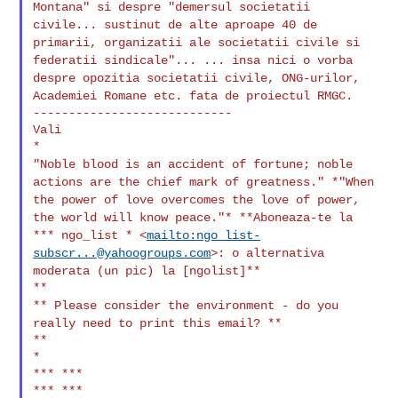
Montana" si despre "demersul societatii
civile...
sustinut de alte aproape 40 de
primarii, organizatii ale societatii
civile si
federatii sindicale"...
... insa nici o vorba
despre opozitia societatii civile, ONG-urilor,
Academiei Romane etc. fata de proiectul RMGC.
----------------------------

Vali

"Noble blood is an accident of fortune; noble
actions are the chief
mark of greatness."
*"When
the power of love overcomes the love of power,
the world will
know peace."*
**Aboneaza-te la
*** ngo_list *
<
mailto:
ngo_list-
subscr...@yahoogroups.com
>: o alternativa
moderata
(un pic) la [ngolist]**
** Please consider the environment - do you
really need to print this
email? **
**

*

*** ***
