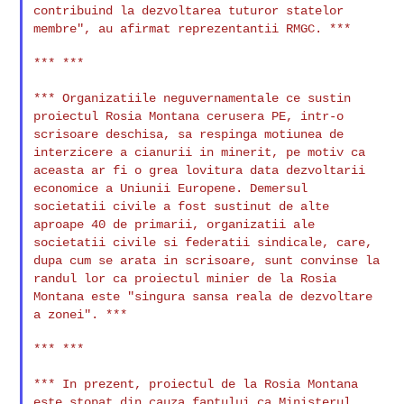
contribuind la dezvoltarea tuturor statelor
membre", au afirmat reprezentantii RMGC. ***
*** ***

*** Organizatiile neguvernamentale ce sustin
proiectul Rosia Montana
cerusera PE, intr-o
scrisoare deschisa, sa respinga motiunea de
interzicere a cianurii in minerit, pe motiv ca
aceasta ar fi o grea
lovitura data dezvoltarii
economice a Uniunii Europene. Demersul
societatii civile a fost sustinut de alte
aproape 40 de primarii,
organizatii ale
societatii civile si federatii sindicale, care,
dupa
cum se arata in scrisoare, sunt convinse la
randul lor ca proiectul
minier de la Rosia
Montana este "singura sansa reala de dezvoltare
a
zonei". ***
*** ***

*** In prezent, proiectul de la Rosia Montana
este stopat din cauza
faptului ca Ministerul