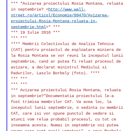
*** *Avizarea proiectului Rosia Montana, reluata
in septembrie?
<
http://www.wall-
street.ro/articol/Economie/89470/Avizarea-
proiectului-Rosia-Montana-reluata-in-
septembrie.html
>*
***
*** 19 Iulie 2010 ***

**** Membrii Colectivului de Analiza Tehnica
(CAT) pentru proiectul de
exploatare miniera de
la Rosia Montana se vor reuni la inceputul lunii
septembrie, cand ar putea fi reluat procesul de
avizare, a declarat
ministrul Mediului si
Padurilor, Laszlo Borbely (foto). ****
*** ***

*** Avizarea proiectului Rosia Montana, reluata
in
septembrie?"Documentatia proiectului le-a
fost trimisa membrilor CAT.
Va avea loc, la
inceputul lunii septembrie, o sedinta cu membrii
CAT,
care isi vor spune punctul de vedere si
atunci vom relua probabil
procesul, cu tot ce
inseamna acesta. Numai in septembrie voi putea
spune care sunt pasii urmatori", a spus Borbely,