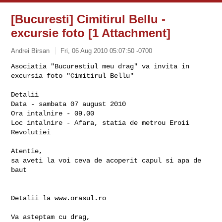
[Bucuresti] Cimitirul Bellu -
excursie foto [1 Attachment]
Andrei Birsan
Fri, 06 Aug 2010 05:07:50 -0700
Asociatia "Bucurestiul meu drag" va invita in 
excursia foto "Cimitirul Bellu"
Detalii

Data - sambata 07 august 2010

Ora intalnire - 09.00

Loc intalnire - Afara, statia de metrou Eroii 
Revolutiei

Atentie,

sa aveti la voi ceva de acoperit capul si apa de 
baut

Detalii la www.orasul.ro

Va asteptam cu drag,
