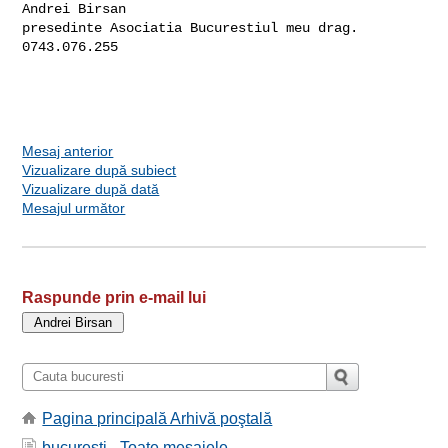
Andrei Birsan

presedinte Asociatia Bucurestiul meu drag.

0743.076.255 

Mesaj anterior
Vizualizare după subiect
Vizualizare după dată
Mesajul următor
Raspunde prin e-mail lui
Pagina principală Arhivă poştală
bucuresti - Toate mesajele