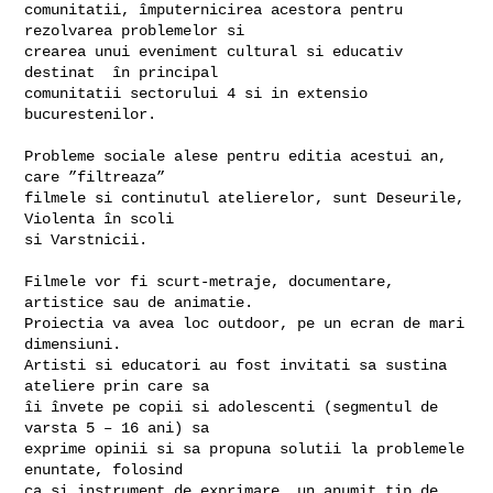
comunitatii, împuternicirea acestora pentru 
rezolvarea problemelor si

crearea unui eveniment cultural si educativ 
destinat  în principal

comunitatii sectorului 4 si in extensio 
bucurestenilor.

Probleme sociale alese pentru editia acestui an, 
care ”filtreaza”

filmele si continutul atelierelor, sunt Deseurile, 
Violenta în scoli

si Varstnicii.

Filmele vor fi scurt-metraje, documentare, 
artistice sau de animatie.

Proiectia va avea loc outdoor, pe un ecran de mari 
dimensiuni.

Artisti si educatori au fost invitati sa sustina 
ateliere prin care sa

îi învete pe copii si adolescenti (segmentul de 
varsta 5 – 16 ani) sa

exprime opinii si sa propuna solutii la problemele 
enuntate, folosind

ca si instrument de exprimare  un anumit tip de 