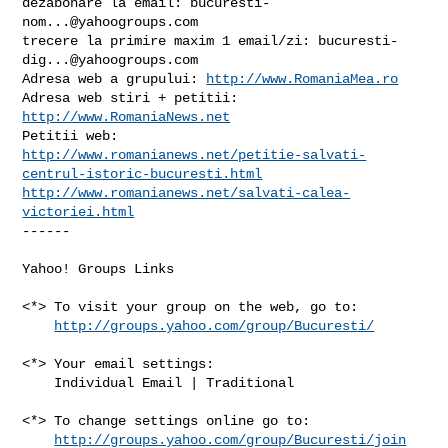
dezabonare la email: 
bucuresti-
nom...@yahoogroups.com
trecere la primire maxim 1 email/zi: 
bucuresti-
dig...@yahoogroups.com
Adresa web a grupului: 
http://www.RomaniaMea.ro
Adresa web stiri + petitii: 
http://www.RomaniaNews.net
http://www.romanianews.net/petitie-salvati-
centrul-istoric-bucuresti.html
http://www.romanianews.net/salvati-calea-
victoriei.html
------

Yahoo! Groups Links

<*> To visit your group on the web, go to:

http://groups.yahoo.com/group/Bucuresti/
<*> Your email settings:

    Individual Email | Traditional

<*> To change settings online go to:

http://groups.yahoo.com/group/Bucuresti/join