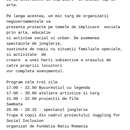
arta.

Pe langa acestea, un mic targ de organizatii 
neguvernamentale va

prezenta proiecte pe temele de implicare  sociala 
prin arta, educatie

si activism social si urban. De asemenea 
spectacole de jonglerie,

sustinute de copii cu situatii familiale speciale, 
si activitate  de

creare  a unei harti subiective a orasului de 
catre propriii locuitori

vor completa evenimentul.

Program cele trei zile

17.00 – 22.00 Bucurestiul cu legenda

17.00 – 20.00 ateliere artistice si targ

21.00 – 22.00 proiectii de film

Sambata

20.00 - 20.15 - spectacol jonglerie

Trupa 9 copii din cadrul proiectului Juggling for 
Social Inclusion

organizat de Fundatia Ratiu Romania
