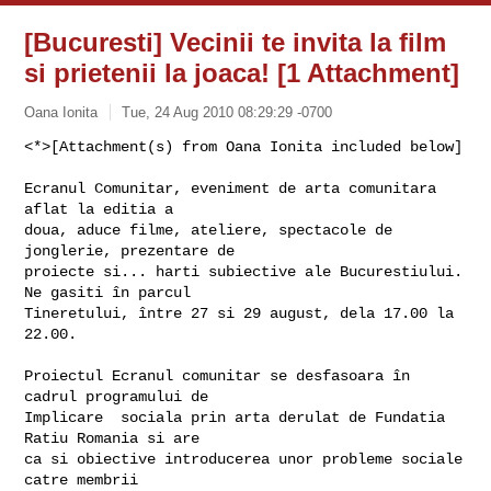
[Bucuresti] Vecinii te invita la film
si prietenii la joaca! [1 Attachment]
Oana Ionita
Tue, 24 Aug 2010 08:29:29 -0700
<*>[Attachment(s) from Oana Ionita included below]

Ecranul Comunitar, eveniment de arta comunitara 
aflat la editia a

doua, aduce filme, ateliere, spectacole de 
jonglerie, prezentare de

proiecte si... harti subiective ale Bucurestiului. 
Ne gasiti în parcul

Tineretului, între 27 si 29 august, dela 17.00 la 
22.00.
Proiectul Ecranul comunitar se desfasoara în 
cadrul programului de

Implicare  sociala prin arta derulat de Fundatia 
Ratiu Romania si are

ca si obiective introducerea unor probleme sociale 
catre membrii
