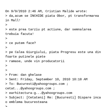
On 9/9/2010 2:46 AM, Cristian Malide wrote:

> da,acum se INCHIDE piata Obor, pt transformarea 
in Mall!

>

> este prea tarziu pt actiune, dar semnalarea 
trebuia facuta!

>

> ce putem face?

>

> pe Calea Giurgiului, piata Progresu este una din 
foarte putinele piete

> ramase, unde vin producatorii

>

>

> From: dan ghelase

> Sent: Friday, September 10, 2010 10:18 AM

> To: 
Bucuresti@yahoogroups.com
 ; 
cetat...@yahoogroups.com
 ;

> 
earhitectura-g...@yahoogroups.com
> Subject: [Cetateni] Re: [Bucuresti] Dispare inca 
o emblema bucuresteana

>
