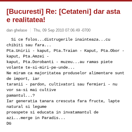
[Bucuresti] Re: [Cetateni] dar asta
e realitatea!
dan ghelase
Thu, 09 Sep 2010 07:06:49 -0700
  Si ce folos...distrugerile inainteaza...cu 
chibiti sau fara...

Pta.Unirii - kaput, Pta.Traian - Kaput, Pta.Obor - 
kaput, Pta.Amzei - 

kaput, Pta.Dorobanti - muzeu...au ramas piete 
volante te-si-miri-pe-unde...

Ne miram ca majoritatea produselor alimentare sunt 
de import, iar 

taranii - pardon, cultivatori sau fermieri - nu 
vor sa-si mai cultive 

pamantul...?

Iar generatia tanara crescuta fara fructe, lapte 
natural si legume 

proaspete si educata in invatamantul de 
azi...merge in Paradis...

DG