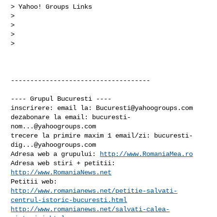
> Yahoo! Groups Links

>

>

>

>

------------------------------------

---- Grupul Bucuresti ----

inscrirere: email la: 
Bucuresti@yahoogroups.com
dezabonare la email: 
bucuresti-
nom...@yahoogroups.com
trecere la primire maxim 1 email/zi: 
bucuresti-
dig...@yahoogroups.com
Adresa web a grupului: 
http://www.RomaniaMea.ro
Adresa web stiri + petitii: 
http://www.RomaniaNews.net
http://www.romanianews.net/petitie-salvati-
centrul-istoric-bucuresti.html
http://www.romanianews.net/salvati-calea-