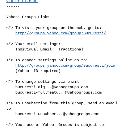
victoriei.html
------

Yahoo! Groups Links

<*> To visit your group on the web, go to:

http://groups.yahoo.com/group/Bucuresti/
<*> Your email settings:

    Individual Email | Traditional

<*> To change settings online go to:

http://groups.yahoo.com/group/Bucuresti/join
    (Yahoo! ID required)

<*> To change settings via email:

bucuresti-dig...@yahoogroups.com
bucuresti-fullfeatu...@yahoogroups.com
<*> To unsubscribe from this group, send an email 
to:

bucuresti-unsubscr...@yahoogroups.com
<*> Your use of Yahoo! Groups is subject to:
