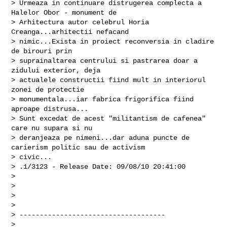
> Urmeaza in continuare distrugerea complecta a 
Halelor Obor - monument de

> Arhitectura autor celebrul Horia 
Creanga...arhitectii nefacand

> nimic...Exista in proiect reconversia in cladire 
de birouri prin

> suprainaltarea centrului si pastrarea doar a 
zidului exterior, deja

> actualele constructii fiind mult in interiorul 
zonei de protectie

> monumentala...iar fabrica frigorifica fiind 
aproape distrusa...

> Sunt excedat de acest "militantism de cafenea" 
care nu supara si nu

> deranjeaza pe nimeni...dar aduna puncte de 
carierism politic sau de activism

> civic...

> .1/3123 - Release Date: 09/08/10 20:41:00

>

>

>

>

> ------------------------------------

>
