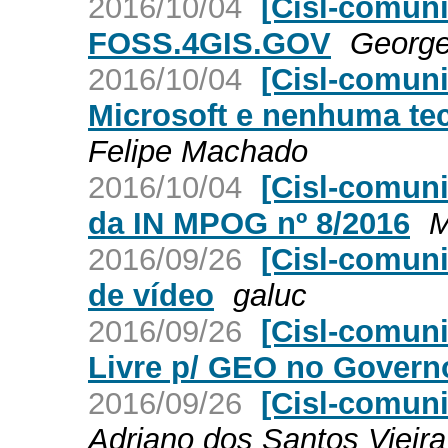
2016/10/04
[Cisl-comun
FOSS.4GIS.GOV
George
2016/10/04
[Cisl-comun
Microsoft e nenhuma tec
Felipe Machado
2016/10/04
[Cisl-comuni
da IN MPOG nº 8/2016
M
2016/09/26
[Cisl-comuni
de vídeo
galuc
2016/09/26
[Cisl-comuni
Livre p/ GEO no Govern
2016/09/26
[Cisl-comun
Adriano dos Santos Vieira