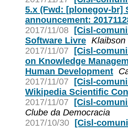
5.x (Fwd: [plonegov-br] S
announcement: 2017112
2017/11/08
[Cisl-comun
Software Livre
Klaibson 
2017/11/07
[Cisl-comuni
on Knowledge Managemen
Human Development
Ca
2017/11/07
[Cisl-comuni
Wikipedia Scientific Co
2017/11/07
[Cisl-comun
Clube da Democracia
2017/10/30
[Cisl-comun