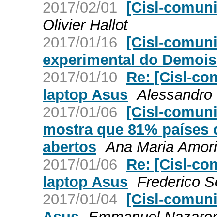
2017/02/01
[Cisl-comuni
Olivier Hallot
2017/01/16
[Cisl-comun
experimental do Demoise
2017/01/10
Re: [Cisl-c
laptop Asus
Alessandro 
2017/01/06
[Cisl-comuni
mostra que 81% países 
abertos
Ana Maria Amor
2017/01/06
Re: [Cisl-c
laptop Asus
Frederico 
2017/01/04
[Cisl-comun
Asus
Emmanuel Nazaren