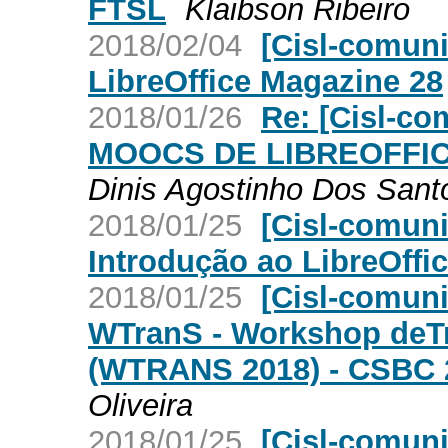
FTSL
Klaibson Ribeiro
2018/02/04
[Cisl-comun
LibreOffice Magazine 28
2018/01/26
Re: [Cisl-
MOOCS DE LIBREOFFIC
Dinis Agostinho Dos Sant
2018/01/25
[Cisl-comun
Introdução ao LibreOffice
2018/01/25
[Cisl-comun
WTranS - Workshop deT
(WTRANS 2018) - CSBC 
Oliveira
2018/01/25
[Cisl-comu