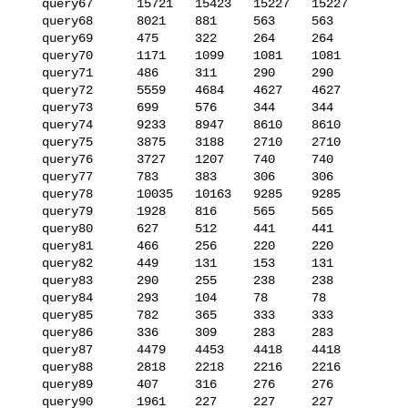
   query67      15721   15423   15227   15227

   query68      8021    881     563     563

   query69      475     322     264     264

   query70      1171    1099    1081    1081

   query71      486     311     290     290

   query72      5559    4684    4627    4627

   query73      699     576     344     344

   query74      9233    8947    8610    8610

   query75      3875    3188    2710    2710

   query76      3727    1207    740     740

   query77      783     383     306     306

   query78      10035   10163   9285    9285

   query79      1928    816     565     565

   query80      627     512     441     441

   query81      466     256     220     220

   query82      449     131     153     131

   query83      290     255     238     238

   query84      293     104     78      78

   query85      782     365     333     333

   query86      336     309     283     283

   query87      4479    4453    4418    4418

   query88      2818    2218    2216    2216

   query89      407     316     276     276

   query90      1961    227     227     227
