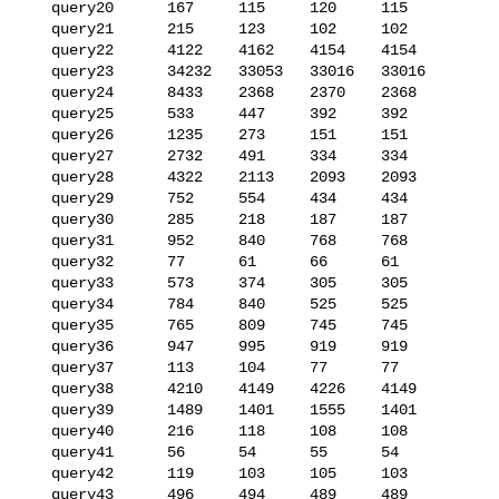
   query20      167     115     120     115

   query21      215     123     102     102

   query22      4122    4162    4154    4154

   query23      34232   33053   33016   33016

   query24      8433    2368    2370    2368

   query25      533     447     392     392

   query26      1235    273     151     151

   query27      2732    491     334     334

   query28      4322    2113    2093    2093

   query29      752     554     434     434

   query30      285     218     187     187

   query31      952     840     768     768

   query32      77      61      66      61

   query33      573     374     305     305

   query34      784     840     525     525

   query35      765     809     745     745

   query36      947     995     919     919

   query37      113     104     77      77

   query38      4210    4149    4226    4149

   query39      1489    1401    1555    1401

   query40      216     118     108     108

   query41      56      54      55      54

   query42      119     103     105     103

   query43      496     494     489     489
