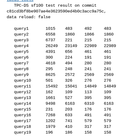
   TPC-DS sf100 test result on commit 
c81cd3bf8be907ae4e3623590ed4b0c3acc9a75c, 

data reload: false

   query1       1015    483     492     483

   query2       6558    1860    1866    1860

   query3       6737    221     215     215

   query4       26249   23149   22989   22989

   query5       4391    656     461     461

   query6       300     224     191     191

   query7       4618    494     280     280

   query8       295     248     241     241

   query9       8625    2572    2569    2569

   query10      501     326     276     276

   query11      15492   15041   14849   14849

   query12      162     109     113     109

   query13      1661    527     395     395

   query14      9498    6163    6310    6163

   query15      231     203     176     176

   query16      7268    633     491     491

   query17      1202    741     579     579

   query18      1979    410     317     317

   query19      196     186     158     158
