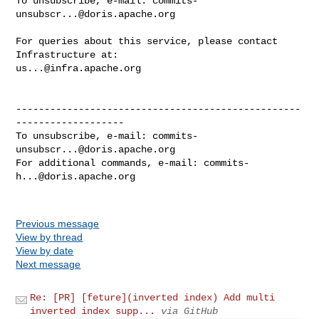
To unsubscribe, e-mail: 
commits-
unsubscr...@doris.apache.org
For queries about this service, please contact 
us...@infra.apache.org
--------------------------------------------------
-------------------

To unsubscribe, e-mail: 
commits-
unsubscr...@doris.apache.org
For additional commands, e-mail: 
commits-
h...@doris.apache.org
Previous message
View by thread
View by date
Next message
Re: [PR] [feture](inverted index) Add multi
inverted index supp...
via GitHub