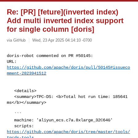
Re: [PR] [feture](inverted index)
Add multi inverted index support
for single column [doris]
via GitHub
Wed, 23 Apr 2025 04:14:10 -0700
doris-robot commented on PR #50145:

URL: 
https://github.com/apache/doris/pull/50145#issueco
mment-2823941512
   <details>

   <summary>TPC-DS: <b>Total hot run time: 185641 
ms</b></summary>

   ```

   machine: 'aliyun_ecs.c7a.8xlarge_32C64G'

   scripts: 
https://github.com/apache/doris/tree/master/tools/
tpcds-tools