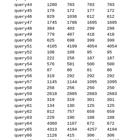
   query44      1280    783     783     783

   query45      179     172     177     172

   query46      829     1036    612     612

   query47      1745    1788    1695    1695

   query48      384     403     299     299

   query49      779     487     418     418

   query50      625     698     399     399

   query51      4105    4199    4054    4054

   query52      108     109     95      95

   query53      222     256     187     187

   query54      576     581     500     500

   query55      87      80      81      80

   query56      319     292     292     292

   query57      1145    1144    1095    1095

   query58      258     256     250     250

   query59      2618    2885    2683    2683

   query60      319     319     301     301

   query61      134     130     125     125

   query62      812     757     659     659

   query63      229     190     188     188

   query64      4360    1107    672     672

   query65      4313    4194    4257    4194

   query66      1126    415     306     306
