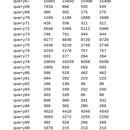
   query67      15901   15650   15408   15408

   query68      7818    886     535     535

   query69      486     302     275     275

   query70      1199    1196    1098    1098

   query71      420     338     311     311

   query72      5648    3466    5112    3466

   query73      740     761     344     344

   query74      9177    8830    8720    8720

   query75      3446    3218    2749    2749

   query76      3253    1178    757     757

   query77      633     377     284     284

   query78      10033   10259   9358    9358

   query79      1905    828     593     593

   query80      586     529     462     462

   query81      494     262     223     223

   query82      186     130     98      98

   query83      259     249     252     249

   query84      303     109     86      86

   query85      808     360     331     331

   query86      380     302     280     280

   query87      4523    4418    4343    4343

   query88      3503    2272    2255    2255

   query89      392     328     286     286

   query90      1978    215     213     213
