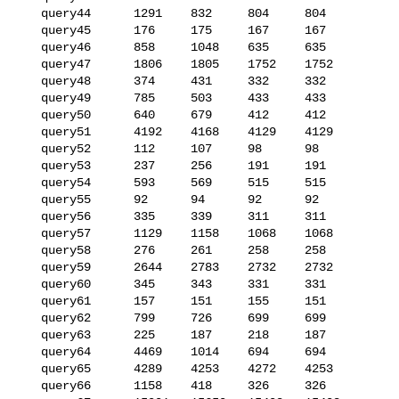
   query44      1291    832     804     804

   query45      176     175     167     167

   query46      858     1048    635     635

   query47      1806    1805    1752    1752

   query48      374     431     332     332

   query49      785     503     433     433

   query50      640     679     412     412

   query51      4192    4168    4129    4129

   query52      112     107     98      98

   query53      237     256     191     191

   query54      593     569     515     515

   query55      92      94      92      92

   query56      335     339     311     311

   query57      1129    1158    1068    1068

   query58      276     261     258     258

   query59      2644    2783    2732    2732

   query60      345     343     331     331

   query61      157     151     155     151

   query62      799     726     699     699

   query63      225     187     218     187

   query64      4469    1014    694     694

   query65      4289    4253    4272    4253

   query66      1158    418     326     326
