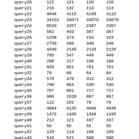
   query20      122     121     120     120

   query21      216     132     113     113

   query22      4048    4115    4199    4115

   query23      34152   33071   33070   33070

   query24      8520    2357    2387    2357

   query25      562     443     387     387

   query26      1238    274     153     153

   query27      2759    499     349     349

   query28      4340    2145    2126    2126

   query29      785     547     449     449

   query30      288     217     188     188

   query31      920     851     761     761

   query32      79      66      64      64

   query33      579     378     312     312

   query34      798     864     530     530

   query35      787     801     727     727

   query36      980     1020    887     887

   query37      112     101     78      78

   query38      4084    4135    4046    4046

   query39      1473    1435    1458    1435

   query40      212     121     107     107

   query41      56      55      55      55

   query42      129     113     109     109

   query43      510     521     500     500
