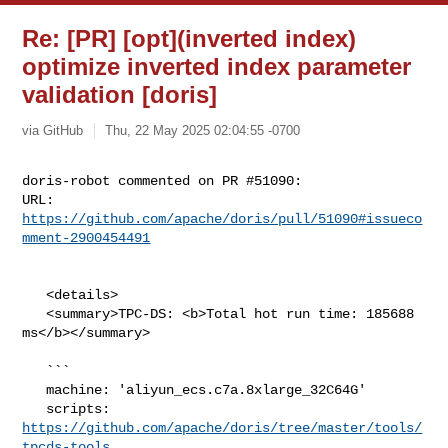
Re: [PR] [opt](inverted index)
optimize inverted index parameter
validation [doris]
via GitHub
Thu, 22 May 2025 02:04:55 -0700
doris-robot commented on PR #51090:

URL: 
https://github.com/apache/doris/pull/51090#issueco
mment-2900454491
   <details>

   <summary>TPC-DS: <b>Total hot run time: 185688 
ms</b></summary>

   ```

   machine: 'aliyun_ecs.c7a.8xlarge_32C64G'

   scripts: 
https://github.com/apache/doris/tree/master/tools/
tpcds-tools