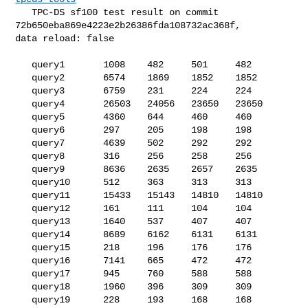
   TPC-DS sf100 test result on commit 
72b650eba869e4223e2b26386fda108732ac368f, 

data reload: false

   query1       1008    482     501     482

   query2       6574    1869    1852    1852

   query3       6759    231     224     224

   query4       26503   24056   23650   23650

   query5       4360    644     460     460

   query6       297     205     198     198

   query7       4639    502     292     292

   query8       316     256     258     256

   query9       8636    2635    2657    2635

   query10      512     363     313     313

   query11      15433   15143   14810   14810

   query12      161     111     104     104

   query13      1640    537     407     407

   query14      8689    6162    6131    6131

   query15      218     196     176     176

   query16      7141    665     472     472

   query17      945     760     588     588

   query18      1960    396     309     309

   query19      228     193     168     168
