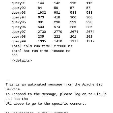
   query91      144     142     116     116

   query92      84      59      57      57

   query93      1932    981     583     583

   query94      673     418     306     306

   query95      381     290     291     290

   query96      503     574     285     285

   query97      2730    2770    2674    2674

   query98      235     222     201     201

   query99      1335    1410    1317    1317

   Total cold run time: 272838 ms

   Total hot run time: 185688 ms

   ```

   </details>

-- 

This is an automated message from the Apache Git 
Service.

To respond to the message, please log on to GitHub 
and use the

URL above to go to the specific comment.
