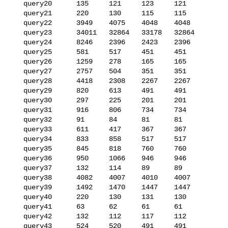
   query20      135     121     123     121

   query21      220     130     115     115

   query22      3949    4075    4048    4048

   query23      34011   32864   33178   32864

   query24      8246    2396    2423    2396

   query25      581     517     451     451

   query26      1259    278     165     165

   query27      2757    504     351     351

   query28      4418    2308    2267    2267

   query29      820     613     491     491

   query30      297     225     201     201

   query31      916     806     734     734

   query32      91      84      81      81

   query33      611     417     367     367

   query34      833     858     517     517

   query35      845     818     760     760

   query36      950     1066    946     946

   query37      132     114     89      89

   query38      4082    4007    4010    4007

   query39      1492    1470    1447    1447

   query40      220     130     131     130

   query41      63      62      61      61

   query42      132     112     117     112

   query43      524     520     491     491
