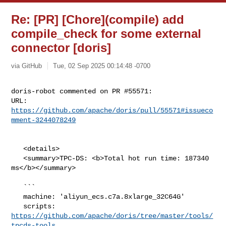
Re: [PR] [Chore](compile) add
compile_check for some external
connector [doris]
via GitHub
Tue, 02 Sep 2025 00:14:48 -0700
doris-robot commented on PR #55571:

URL: 
https://github.com/apache/doris/pull/55571#issueco
mment-3244078249
   <details>

   <summary>TPC-DS: <b>Total hot run time: 187340 
ms</b></summary>

   ```

   machine: 'aliyun_ecs.c7a.8xlarge_32C64G'

   scripts: 
https://github.com/apache/doris/tree/master/tools/
tpcds-tools