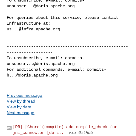
To unsubscribe, e-mail: 
commits-
unsubscr...@doris.apache.org
For queries about this service, please contact 
us...@infra.apache.org
--------------------------------------------------
-------------------

To unsubscribe, e-mail: 
commits-
unsubscr...@doris.apache.org
For additional commands, e-mail: 
commits-
h...@doris.apache.org
Previous message
View by thread
View by date
Next message
[PR] [Chore](compile) add compile_check for
jni_connector [dori...
via GitHub