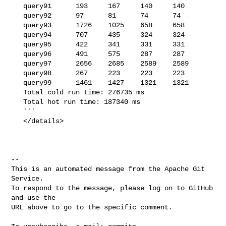
   query91      193     167     140     140

   query92      97      81      74      74

   query93      1726    1025    658     658

   query94      707     435     324     324

   query95      422     341     331     331

   query96      491     575     287     287

   query97      2656    2685    2589    2589

   query98      267     223     223     223

   query99      1461    1427    1321    1321

   Total cold run time: 276735 ms

   Total hot run time: 187340 ms

   ```

   </details>

-- 

This is an automated message from the Apache Git 
Service.

To respond to the message, please log on to GitHub 
and use the

URL above to go to the specific comment.
