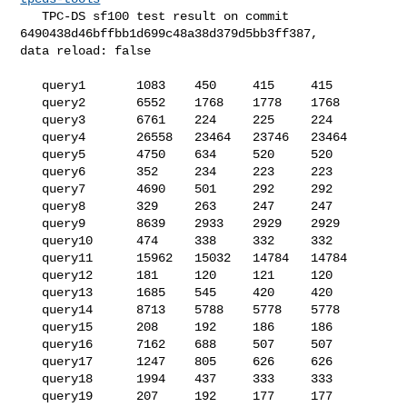
   TPC-DS sf100 test result on commit 
6490438d46bffbb1d699c48a38d379d5bb3ff387, 

data reload: false

   query1       1083    450     415     415

   query2       6552    1768    1778    1768

   query3       6761    224     225     224

   query4       26558   23464   23746   23464

   query5       4750    634     520     520

   query6       352     234     223     223

   query7       4690    501     292     292

   query8       329     263     247     247

   query9       8639    2933    2929    2929

   query10      474     338     332     332

   query11      15962   15032   14784   14784

   query12      181     120     121     120

   query13      1685    545     420     420

   query14      8713    5788    5778    5778

   query15      208     192     186     186

   query16      7162    688     507     507

   query17      1247    805     626     626

   query18      1994    437     333     333

   query19      207     192     177     177
