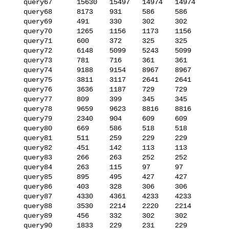
   query67      15630   15497   14974   14974

   query68      8173    931     586     586

   query69      491     330     302     302

   query70      1265    1156    1173    1156

   query71      600     372     325     325

   query72      6148    5099    5243    5099

   query73      781     716     361     361

   query74      9188    9154    8967    8967

   query75      3811    3117    2641    2641

   query76      3636    1187    729     729

   query77      809     399     345     345

   query78      9659    9623    8816    8816

   query79      2340    904     609     609

   query80      669     586     518     518

   query81      511     259     229     229

   query82      451     142     113     113

   query83      266     263     252     252

   query84      263     115     97      97

   query85      895     495     427     427

   query86      403     328     306     306

   query87      4330    4361    4233    4233

   query88      3530    2214    2220    2214

   query89      456     332     302     302

   query90      1833    229     231     229
