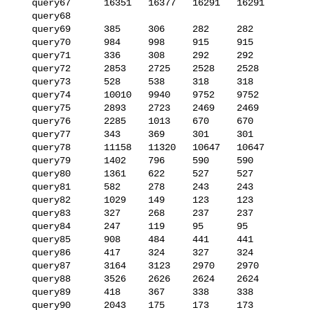
   query67      16351   16377   16291   16291

   query68      

   query69      385     306     282     282

   query70      984     998     915     915

   query71      336     308     292     292

   query72      2853    2725    2528    2528

   query73      528     538     318     318

   query74      10010   9940    9752    9752

   query75      2893    2723    2469    2469

   query76      2285    1013    670     670

   query77      343     369     301     301

   query78      11158   11320   10647   10647

   query79      1402    796     590     590

   query80      1361    622     527     527

   query81      582     278     243     243

   query82      1029    149     123     123

   query83      327     268     237     237

   query84      247     119     95      95

   query85      908     484     441     441

   query86      417     324     327     324

   query87      3164    3123    2970    2970

   query88      3526    2626    2624    2624

   query89      418     367     338     338

   query90      2043    175     173     173
