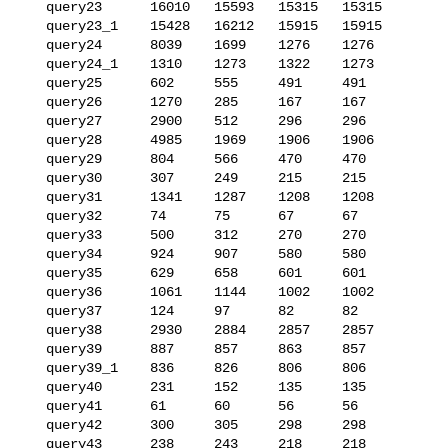
   query23      16010   15593   15315   15315

   query23_1    15428   16212   15915   15915

   query24      8039    1699    1276    1276

   query24_1    1310    1273    1322    1273

   query25      602     555     491     491

   query26      1270    285     167     167

   query27      2900    512     296     296

   query28      4985    1969    1906    1906

   query29      804     566     470     470

   query30      307     249     215     215

   query31      1341    1287    1208    1208

   query32      74      75      67      67

   query33      500     312     270     270

   query34      924     907     580     580

   query35      629     658     601     601

   query36      1061    1144    1002    1002

   query37      124     97      82      82

   query38      2930    2884    2857    2857

   query39      887     857     863     857

   query39_1    836     826     806     806

   query40      231     152     135     135

   query41      61      60      56      56

   query42      300     305     298     298

   query43      238     243     218     218
