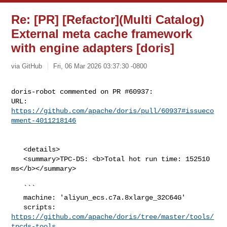
Re: [PR] [Refactor](Multi Catalog)
External meta cache framework
with engine adapters [doris]
via GitHub
Fri, 06 Mar 2026 03:37:30 -0800
doris-robot commented on PR #60937:

URL: 
https://github.com/apache/doris/pull/60937#issueco
mment-4011218146
   <details>

   <summary>TPC-DS: <b>Total hot run time: 152510 
ms</b></summary>

   ```

   machine: 'aliyun_ecs.c7a.8xlarge_32C64G'

   scripts: 
https://github.com/apache/doris/tree/master/tools/
tpcds-tools