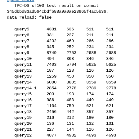
   TPC-DS sf100 test result on commit 
345dbbd83ad564cbdfb88a9a0ae23965f4ac5b36, 

data reload: false

   query5       4331    636     511     511

   query6       331     227     211     211

   query7       4232    469     266     266

   query8       345     252     234     234

   query9       8749    2753    2688    2688

   query10      494     368     346     346

   query11      7403    5794    5625    5625

   query12      187     128     126     126

   query13      1259    450     350     350

   query14      6000    3805    3559    3559

   query14_1    2854    2778    2789    2778

   query15      203     193     174     174

   query16      986     483     449     449

   query17      1104    759     621     621

   query18      2456    442     357     357

   query19      216     212     180     180

   query20      136     131     132     131

   query21      227     144     126     126

   query22      4877    4932    4693    4693
