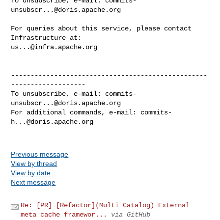
To unsubscribe, e-mail: 
commits-
unsubscr...@doris.apache.org
For queries about this service, please contact 
us...@infra.apache.org
--------------------------------------------------
-------------------

To unsubscribe, e-mail: 
commits-
unsubscr...@doris.apache.org
For additional commands, e-mail: 
commits-
h...@doris.apache.org
Previous message
View by thread
View by date
Next message
Re: [PR] [Refactor](Multi Catalog) External
meta cache framewor...
via GitHub