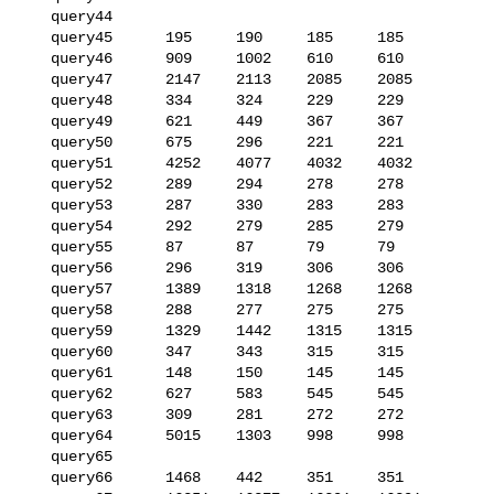
   query44      

   query45      195     190     185     185

   query46      909     1002    610     610

   query47      2147    2113    2085    2085

   query48      334     324     229     229

   query49      621     449     367     367

   query50      675     296     221     221

   query51      4252    4077    4032    4032

   query52      289     294     278     278

   query53      287     330     283     283

   query54      292     279     285     279

   query55      87      87      79      79

   query56      296     319     306     306

   query57      1389    1318    1268    1268

   query58      288     277     275     275

   query59      1329    1442    1315    1315

   query60      347     343     315     315

   query61      148     150     145     145

   query62      627     583     545     545

   query63      309     281     272     272

   query64      5015    1303    998     998

   query65      

   query66      1468    442     351     351
