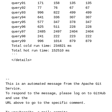
   query91      171     158     135     135

   query92      77      76      67      67

   query93      996     822     499     499

   query94      641     336     307     307

   query95      577     347     378     347

   query96      625     511     228     228

   query97      2485    2497    2404    2404

   query98      241     222     223     222

   query99      996     1014    879     879

   Total cold run time: 234821 ms

   Total hot run time: 152510 ms

   ```

   </details>

-- 

This is an automated message from the Apache Git 
Service.

To respond to the message, please log on to GitHub 
and use the

URL above to go to the specific comment.
