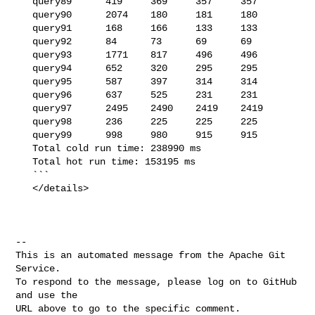
   query89      419     369     357     357

   query90      2074    180     181     180

   query91      168     166     133     133

   query92      84      73      69      69

   query93      1771    817     496     496

   query94      652     320     295     295

   query95      587     397     314     314

   query96      637     525     231     231

   query97      2495    2490    2419    2419

   query98      236     225     225     225

   query99      998     980     915     915

   Total cold run time: 238990 ms

   Total hot run time: 153195 ms

   ```

   </details>

-- 

This is an automated message from the Apache Git 
Service.

To respond to the message, please log on to GitHub 
and use the

URL above to go to the specific comment.
