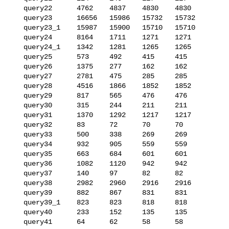
   query22      4762    4837    4830    4830

   query23      16656   15986   15732   15732

   query23_1    15987   15900   15710   15710

   query24      8164    1711    1271    1271

   query24_1    1342    1281    1265    1265

   query25      573     492     415     415

   query26      1375    277     162     162

   query27      2781    475     285     285

   query28      4516    1866    1852    1852

   query29      817     565     476     476

   query30      315     244     211     211

   query31      1370    1292    1217    1217

   query32      83      72      70      70

   query33      500     338     269     269

   query34      932     905     559     559

   query35      663     684     601     601

   query36      1082    1120    942     942

   query37      140     97      82      82

   query38      2982    2960    2916    2916

   query39      882     867     831     831

   query39_1    823     823     818     818

   query40      233     152     135     135

   query41      64      62      58      58
