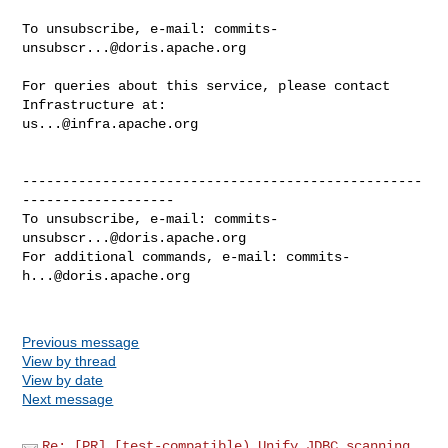
To unsubscribe, e-mail: 
commits-
unsubscr...@doris.apache.org
For queries about this service, please contact 
us...@infra.apache.org
--------------------------------------------------
-------------------

To unsubscribe, e-mail: 
commits-
unsubscr...@doris.apache.org
For additional commands, e-mail: 
commits-
h...@doris.apache.org
Previous message
View by thread
View by date
Next message
Re: [PR] [test-compatible) Unify JDBC scanning