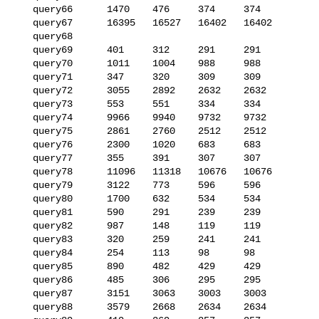
   query66      1470    476     374     374

   query67      16395   16527   16402   16402

   query68      

   query69      401     312     291     291

   query70      1011    1004    988     988

   query71      347     320     309     309

   query72      3055    2892    2632    2632

   query73      553     551     334     334

   query74      9966    9940    9732    9732

   query75      2861    2760    2512    2512

   query76      2300    1020    683     683

   query77      355     391     307     307

   query78      11096   11318   10676   10676

   query79      3122    773     596     596

   query80      1700    632     534     534

   query81      590     291     239     239

   query82      987     148     119     119

   query83      320     259     241     241

   query84      254     113     98      98

   query85      890     482     429     429

   query86      485     306     295     295

   query87      3151    3063    3003    3003

   query88      3579    2668    2634    2634
