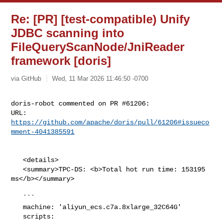
Re: [PR] [test-compatible) Unify
JDBC scanning into
FileQueryScanNode/JniReader
framework [doris]
via GitHub
Wed, 11 Mar 2026 11:46:50 -0700
doris-robot commented on PR #61206:

URL: 
https://github.com/apache/doris/pull/61206#issueco
mment-4041385591
   <details>

   <summary>TPC-DS: <b>Total hot run time: 153195 
ms</b></summary>

   ```

   machine: 'aliyun_ecs.c7a.8xlarge_32C64G'

   scripts: 