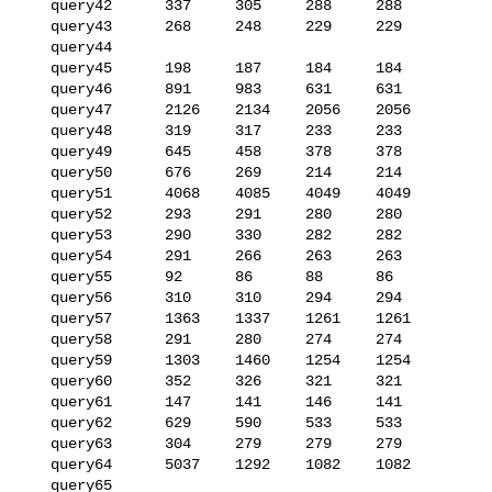
   query42      337     305     288     288

   query43      268     248     229     229

   query44      

   query45      198     187     184     184

   query46      891     983     631     631

   query47      2126    2134    2056    2056

   query48      319     317     233     233

   query49      645     458     378     378

   query50      676     269     214     214

   query51      4068    4085    4049    4049

   query52      293     291     280     280

   query53      290     330     282     282

   query54      291     266     263     263

   query55      92      86      88      86

   query56      310     310     294     294

   query57      1363    1337    1261    1261

   query58      291     280     274     274

   query59      1303    1460    1254    1254

   query60      352     326     321     321

   query61      147     141     146     141

   query62      629     590     533     533

   query63      304     279     279     279

   query64      5037    1292    1082    1082

   query65      
