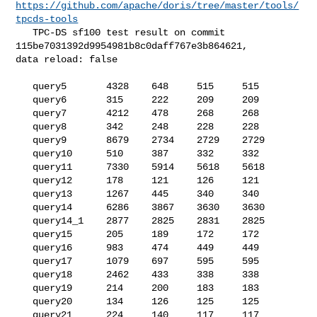
https://github.com/apache/doris/tree/master/tools/
tpcds-tools
   TPC-DS sf100 test result on commit 
115be7031392d9954981b8c0daff767e3b864621, 

data reload: false

   query5       4328    648     515     515

   query6       315     222     209     209

   query7       4212    478     268     268

   query8       342     248     228     228

   query9       8679    2734    2729    2729

   query10      510     387     332     332

   query11      7330    5914    5618    5618

   query12      178     121     126     121

   query13      1267    445     340     340

   query14      6286    3867    3630    3630

   query14_1    2877    2825    2831    2825

   query15      205     189     172     172

   query16      983     474     449     449

   query17      1079    697     595     595

   query18      2462    433     338     338

   query19      214     200     183     183

   query20      134     126     125     125

   query21      224     140     117     117
