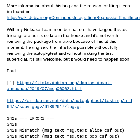
More information about this bug and the reason for filing it can
be found on
https://wiki.debian.org/ContinuousIntegration/RegressionEmailInfo
With my Release Team member hat on I have tagged this as
trixie-ignore as it's so late in the freeze and it's not worth
removing the package from trixie because of this at this
moment. Having said that, if a fix is possible without fully
removing the autopkgtest and without making the test
superficial, it's still welcome, but it would need to happen soon.
Paul

[1] 
https://lists.debian.org/debian-devel-
announce/2019/07/msg00002.html
https://ci.debian.net/data/autopkgtest/testing/amd
64/s/sopv-gpgv/61892617/log.gz
342s === ERRORS ===

342s

342s Mismatch (msg.text msg.text.alice.csf.out)

342s Mismatch (msg.text msg.text.bob.csf.out)
