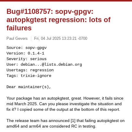
Bug#1108757: sopv-gpgv:
autopkgtest regression: lots of
failures
Paul Gevers
Fri, 04 Jul 2025 13:23:21 -0700
Source: sopv-gpgv

Version: 0.1.4-1

Severity: serious

User: 
debian...@lists.debian.org
Usertags: regression

Tags: trixie-ignore
Dear maintainer(s),

Your package has an autopkgtest, great. However, it fails since
mid March 2025. Can you please investigate the situation and
fix it? I copied some of the output at the bottom of this report.
The release team has announced [1] that failing autopkgtest on
amd64 and arm64 are considered RC in testing.