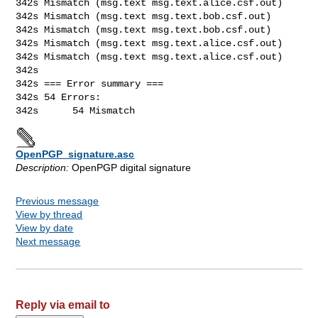
342s Mismatch (msg.text msg.text.alice.csf.out)

342s Mismatch (msg.text msg.text.bob.csf.out)

342s Mismatch (msg.text msg.text.bob.csf.out)

342s Mismatch (msg.text msg.text.alice.csf.out)

342s Mismatch (msg.text msg.text.alice.csf.out)

342s

342s === Error summary ===

342s 54 Errors:

OpenPGP_signature.asc
Description:
OpenPGP digital signature
Previous message
View by thread
View by date
Next message
Reply via email to