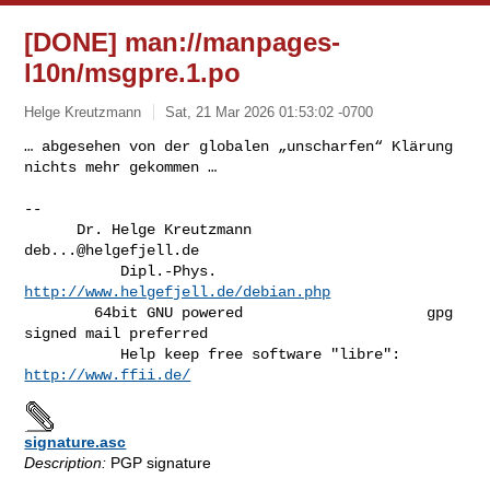
[DONE] man://manpages-
l10n/msgpre.1.po
Helge Kreutzmann
Sat, 21 Mar 2026 01:53:02 -0700
… abgesehen von der globalen „unscharfen“ Klärung 
nichts mehr gekommen …
-- 

      Dr. Helge Kreutzmann                     
deb...@helgefjell.de
           Dipl.-Phys.                   
http://www.helgefjell.de/debian.php
        64bit GNU powered                     gpg 
signed mail preferred

           Help keep free software "libre": 
http://www.ffii.de/
signature.asc
Description:
PGP signature