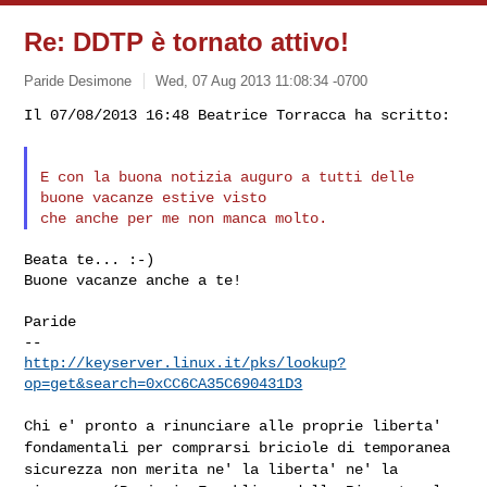
Re: DDTP è tornato attivo!
Paride Desimone
Wed, 07 Aug 2013 11:08:34 -0700
Il 07/08/2013 16:48 Beatrice Torracca ha scritto:

E con la buona notizia auguro a tutti delle 
buone vacanze estive visto

Beata te... :-)

Buone vacanze anche a te!

Paride

http://keyserver.linux.it/pks/lookup?
op=get&search=0xCC6CA35C690431D3
Chi e' pronto a rinunciare alle proprie liberta'
fondamentali per
comprarsi briciole di temporanea
sicurezza non merita ne' la liberta'
ne' la