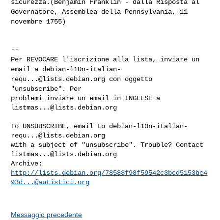
sicurezza.(Benjamin Franklin - dalla Risposta al
Governatore,
Assemblea della Pennsylvania, 11
novembre 1755)
Per REVOCARE l'iscrizione alla lista, inviare un
email a
debian-l10n-italian-
requ...@lists.debian.org
con oggetto
"unsubscribe". Per
problemi inviare un email in INGLESE a 
listmas...@lists.debian.org
To UNSUBSCRIBE, email to 
debian-l10n-italian-
requ...@lists.debian.org
with a subject of "unsubscribe". Trouble? Contact 
listmas...@lists.debian.org
Archive: 
http://lists.debian.org/
78583f98f59542c3bcd5153bc4
93d...@autistici.org
Messaggio precedente