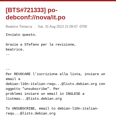
[BTS#721333] po-
debconf://nova/it.po
Beatrice Torracca
Sat, 31 Aug 2013 21:09:07 -0700
Inviato questo.

Grazie a STefano per la revisione,

beatrice.

-- 
-- 

Per REVOCARE l'iscrizione alla lista, inviare un 
debian-l10n-italian-requ...@lists.debian.org
 con 
oggetto "unsubscribe". Per

problemi inviare un email in INGLESE a 
listmas...@lists.debian.org
To UNSUBSCRIBE, email to 
debian-l10n-italian-
requ...@lists.debian.org