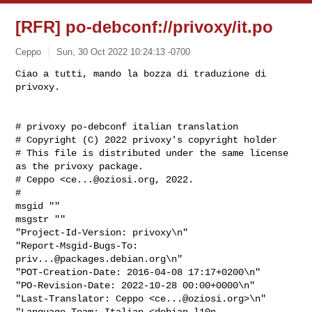
[RFR] po-debconf://privoxy/it.po
Ceppo
Sun, 30 Oct 2022 10:24:13 -0700
Ciao a tutti, mando la bozza di traduzione di 
# privoxy po-debconf italian translation

# Copyright (C) 2022 privoxy's copyright holder

# This file is distributed under the same license 
as the privoxy package.

# Ceppo <
ce...@oziosi.org
, 2022.

#

msgid ""

msgstr ""

"Project-Id-Version: privoxy\n"

"Report-Msgid-Bugs-To: 
priv...@packages.debian.org
\n"

"POT-Creation-Date: 2016-04-08 17:17+0200\n"

"PO-Revision-Date: 2022-10-28 00:00+0000\n"

"Last-Translator: Ceppo <
ce...@oziosi.org
>\n"

"Language-Team: Italian <
debian-l10n-