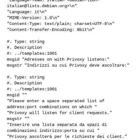
italian@lists.debian.org
>\n"

"Language: it\n"

"MIME-Version: 1.0\n"

"Content-Type: text/plain; charset=UTF-8\n"

"Content-Transfer-Encoding: 8bit\n"

#. Type: string

#. Description

#: ../templates:1001

msgid "Adresses on with Privoxy listens:"

msgstr "Indirizzi su cui Privoxy deve ascoltare:"

#. Type: string

#. Description

#: ../templates:1001

msgid ""

"Please enter a space separated list of 
address:port combinations on which "

"Privoxy will listen for client requests."

msgstr ""

"Inserire una lista separata da spazi di 
combinazioni indirizzo:porta su cui "

"Privoxy ascolterà per le richieste dei client."
