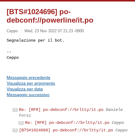
[BTS#1024696] po-
debconf://powerline/it.po
Ceppo
Wed, 23 Nov 2022 07:21:23 -0800
--

Ceppo

Messaggio precedente
Visualizza per argomento
Visualizza per data
Messaggio successivo
Re: [RFR] po-debconf://brltty/it.po
Daniele
Forsi
Re: [RFR] po-debconf://brltty/it.po
Ceppo
[BTS#1024689] po-debconf://brltty/it.po
Ceppo