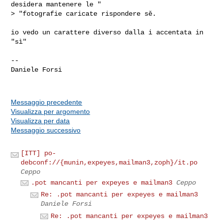
desidera mantenere le "

> "fotografie caricate rispondere sě.

io vedo un carattere diverso dalla i accentata in 
"sì"

-- 

Daniele Forsi

Messaggio precedente
Visualizza per argomento
Visualizza per data
Messaggio successivo
[ITT] po-
debconf://{munin,expeyes,mailman3,zoph}/it.po
Ceppo
.pot mancanti per expeyes e mailman3
Ceppo
Re: .pot mancanti per expeyes e mailman3
Daniele Forsi
Re: .pot mancanti per expeyes e mailman3