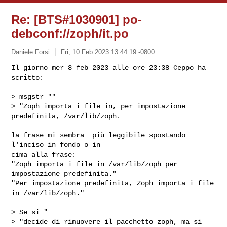
Re: [BTS#1030901] po-
debconf://zoph/it.po
Daniele Forsi
Fri, 10 Feb 2023 13:44:19 -0800
Il giorno mer 8 feb 2023 alle ore 23:38 Ceppo ha 
scritto:

> msgstr ""

> "Zoph importa i file in, per impostazione 
predefinita, /var/lib/zoph.
la frase mi sembra  più leggibile spostando 
l'inciso in fondo o in

cima alla frase:

"Zoph importa i file in /var/lib/zoph per 
impostazione predefinita."

"Per impostazione predefinita, Zoph importa i file 
in /var/lib/zoph."

> Se si "

> "decide di rimuovere il pacchetto zoph, ma si 