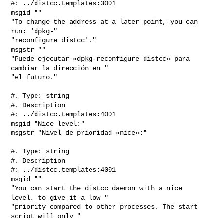
#: ../distcc.templates:3001

msgid ""

"To change the address at a later point, you can 
run: 'dpkg-"

"reconfigure distcc'."

msgstr ""

"Puede ejecutar «dpkg-reconfigure distcc» para 
cambiar la dirección en "

"el futuro."

#. Type: string

#. Description

#: ../distcc.templates:4001

msgid "Nice level:"

msgstr "Nivel de prioridad «nice»:"

#. Type: string

#. Description

#: ../distcc.templates:4001

msgid ""

"You can start the distcc daemon with a nice 
level, to give it a low "

"priority compared to other processes. The start 
script will only "
