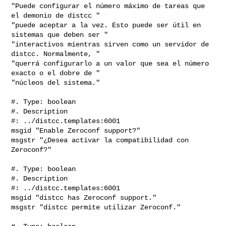
"Puede configurar el número máximo de tareas que 
el demonio de distcc "

"puede aceptar a la vez. Esto puede ser útil en 
sistemas que deben ser "

"interactivos mientras sirven como un servidor de 
distcc. Normalmente, "

"querrá configurarlo a un valor que sea el número 
exacto o el dobre de "

"núcleos del sistema."

#. Type: boolean

#. Description

#: ../distcc.templates:6001

msgid "Enable Zeroconf support?"

msgstr "¿Desea activar la compatibilidad con 
Zeroconf?"

#. Type: boolean

#. Description

#: ../distcc.templates:6001

msgid "distcc has Zeroconf support."

msgstr "distcc permite utilizar Zeroconf."
