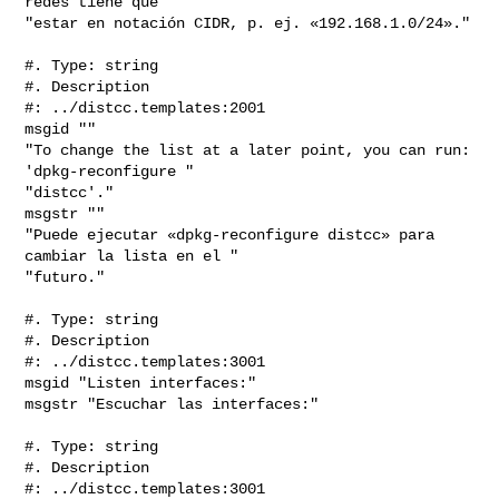
redes tiene que "

"estar en notación CIDR, p. ej. «192.168.1.0/24»."

#. Type: string

#. Description

#: ../distcc.templates:2001

msgid ""

"To change the list at a later point, you can run: 
'dpkg-reconfigure "

"distcc'."

msgstr ""

"Puede ejecutar «dpkg-reconfigure distcc» para 
cambiar la lista en el "

"futuro."

#. Type: string

#. Description

#: ../distcc.templates:3001

msgid "Listen interfaces:"

msgstr "Escuchar las interfaces:"

#. Type: string

#. Description

#: ../distcc.templates:3001
