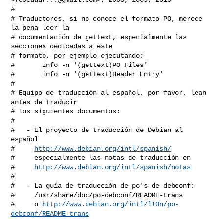
#

# Traductores, si no conoce el formato PO, merece 
la pena leer la

# documentación de gettext, especialmente las 
secciones dedicadas a este

# formato, por ejemplo ejecutando:

#       info -n '(gettext)PO Files'

#       info -n '(gettext)Header Entry'

#

# Equipo de traducción al español, por favor, lean 
antes de traducir

# los siguientes documentos:

#

#   - El proyecto de traducción de Debian al 
español

#     
http://www.debian.org/intl/spanish/
#     especialmente las notas de traducción en

#     
http://www.debian.org/intl/spanish/notas
#

#   - La guía de traducción de po's de debconf:

#     /usr/share/doc/po-debconf/README-trans

#     o 
http://www.debian.org/intl/l10n/po-
debconf/README-trans