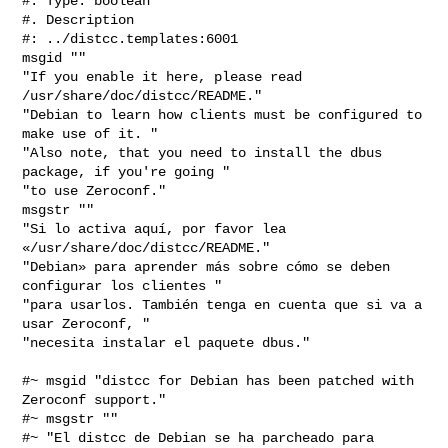
#. Type: boolean

#. Description

#: ../distcc.templates:6001

msgid ""

"If you enable it here, please read 
/usr/share/doc/distcc/README."

"Debian to learn how clients must be configured to 
make use of it. "

"Also note, that you need to install the dbus 
package, if you're going "

"to use Zeroconf."

msgstr ""

"Si lo activa aquí, por favor lea 
«/usr/share/doc/distcc/README."

"Debian» para aprender más sobre cómo se deben 
configurar los clientes "

"para usarlos. También tenga en cuenta que si va a 
usar Zeroconf, "

"necesita instalar el paquete dbus."

#~ msgid "distcc for Debian has been patched with 
Zeroconf support."

#~ msgstr ""

#~ "El distcc de Debian se ha parcheado para 