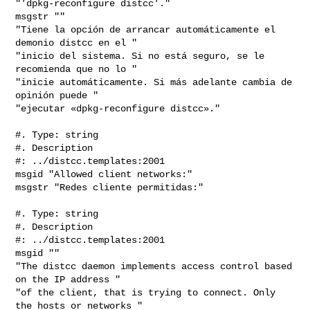
"'dpkg-reconfigure distcc'."

msgstr ""

"Tiene la opción de arrancar automáticamente el 
demonio distcc en el "

"inicio del sistema. Si no está seguro, se le 
recomienda que no lo "

"inicie automáticamente. Si más adelante cambia de 
opinión puede "

"ejecutar «dpkg-reconfigure distcc»."

#. Type: string

#. Description

#: ../distcc.templates:2001

msgid "Allowed client networks:"

msgstr "Redes cliente permitidas:"

#. Type: string

#. Description

#: ../distcc.templates:2001

msgid ""

"The distcc daemon implements access control based 
on the IP address "

"of the client, that is trying to connect. Only 
the hosts or networks "
