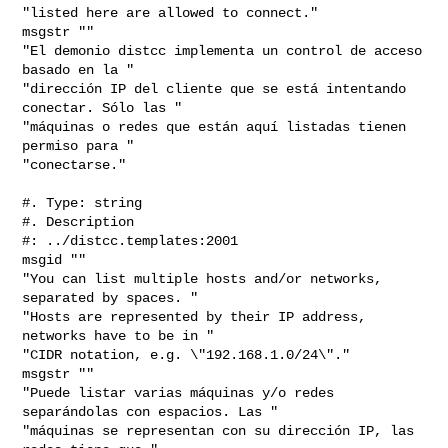
"listed here are allowed to connect."

msgstr ""

"El demonio distcc implementa un control de acceso 
basado en la "

"dirección IP del cliente que se está intentando 
conectar. Sólo las "

"máquinas o redes que están aquí listadas tienen 
permiso para "

"conectarse."

#. Type: string

#. Description

#: ../distcc.templates:2001

msgid ""

"You can list multiple hosts and/or networks, 
separated by spaces. "

"Hosts are represented by their IP address, 
networks have to be in "

"CIDR notation, e.g. \"192.168.1.0/24\"."

msgstr ""

"Puede listar varias máquinas y/o redes 
separándolas con espacios. Las "

"máquinas se representan con su dirección IP, las 