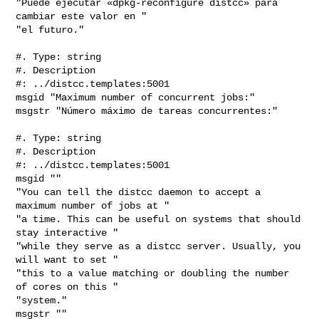
"Puede ejecutar «dpkg-reconfigure distcc» para 
cambiar este valor en "

"el futuro."

#. Type: string

#. Description

#: ../distcc.templates:5001

msgid "Maximum number of concurrent jobs:"

msgstr "Número máximo de tareas concurrentes:"

#. Type: string

#. Description

#: ../distcc.templates:5001

msgid ""

"You can tell the distcc daemon to accept a 
maximum number of jobs at "

"a time. This can be useful on systems that should 
stay interactive "

"while they serve as a distcc server. Usually, you 
will want to set "

"this to a value matching or doubling the number 
of cores on this "

"system."

msgstr ""
