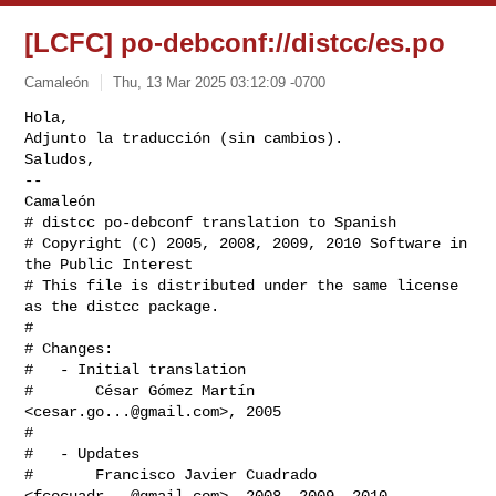
[LCFC] po-debconf://distcc/es.po
Camaleón
Thu, 13 Mar 2025 03:12:09 -0700
Hola,

Adjunto la traducción (sin cambios).

Saludos,

-- 

Camaleón
# distcc po-debconf translation to Spanish

# Copyright (C) 2005, 2008, 2009, 2010 Software in 
the Public Interest

# This file is distributed under the same license 
as the distcc package.

#

# Changes:

#   - Initial translation

#       César Gómez Martín 
<
cesar.go...@gmail.com
>, 2005

#

#   - Updates

#       Francisco Javier Cuadrado 
<
fcocuadr...@gmail.com
>, 2008, 2009, 2010
