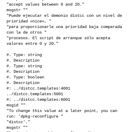
"accept values between 0 and 20."

msgstr ""

"Puede ejecutar el demonio distcc con un nivel de 
prioridad «nice», "

"para proporcionarle una prioridad baja comparada 
con la de otros "

"procesos. El script de arranque sólo acepta 
valores entre 0 y 20."

#. Type: string

#. Description

#. Type: string

#. Description

#. Type: boolean

#. Description

#: ../distcc.templates:4001 
../distcc.templates:5001

#: ../distcc.templates:6001

msgid ""

"To change this value at a later point, you can 
run: 'dpkg-reconfigure "

"distcc'."

msgstr ""
