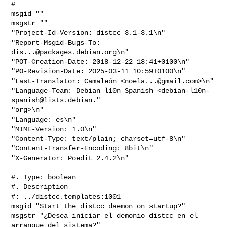
#

msgid ""

msgstr ""

"Project-Id-Version: distcc 3.1-3.1\n"

"Report-Msgid-Bugs-To: 
dis...@packages.debian.org
\n"

"POT-Creation-Date: 2018-12-22 18:41+0100\n"

"PO-Revision-Date: 2025-03-11 10:59+0100\n"

"Last-Translator: Camaleón <
noela...@gmail.com
>\n"

"Language-Team: Debian l10n Spanish <
debian-l10n-
spanish@lists.debian
."

"org>\n"

"Language: es\n"

"MIME-Version: 1.0\n"

"Content-Type: text/plain; charset=utf-8\n"

"Content-Transfer-Encoding: 8bit\n"

"X-Generator: Poedit 2.4.2\n"
#. Type: boolean

#. Description

#: ../distcc.templates:1001

msgid "Start the distcc daemon on startup?"

msgstr "¿Desea iniciar el demonio distcc en el 
arranque del sistema?"
