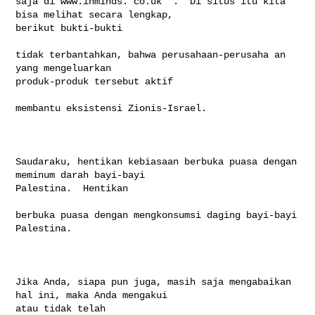
saja di www.inminds. co.uk  .  Di situs itu kita 
bisa melihat secara lengkap, 

berikut bukti-bukti

tidak terbantahkan, bahwa perusahaan-perusaha an 
yang mengeluarkan 

produk-produk tersebut aktif

membantu eksistensi Zionis-Israel.

Saudaraku, hentikan kebiasaan berbuka puasa dengan 
meminum darah bayi-bayi 

Palestina.  Hentikan

berbuka puasa dengan mengkonsumsi daging bayi-bayi 
Palestina.  

Jika Anda, siapa pun juga, masih saja mengabaikan 
hal ini, maka Anda mengakui 

atau tidak telah
