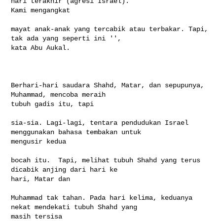
hari terakhir (agresi Israel). 

Kami mengangkat

mayat anak-anak yang tercabik atau terbakar. Tapi, 
tak ada yang seperti ini '', 

kata Abu Aukal. 

Berhari-hari saudara Shahd, Matar, dan sepupunya, 
Muhammad, mencoba meraih 

tubuh gadis itu, tapi

sia-sia. Lagi-lagi, tentara pendudukan Israel 
menggunakan bahasa tembakan untuk 

mengusir kedua

bocah itu.  Tapi, melihat tubuh Shahd yang terus 
dicabik anjing dari hari ke 

hari, Matar dan

Muhammad tak tahan. Pada hari kelima, keduanya 
nekat mendekati tubuh Shahd yang 

masih tersisa
