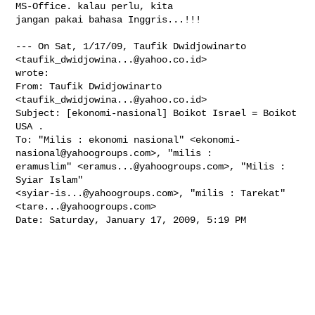
MS-Office. kalau perlu, kita 

jangan pakai bahasa Inggris...!!!

--- On Sat, 1/17/09, Taufik Dwidjowinarto 
<
taufik_dwidjowina...@yahoo.co.id
> 

wrote:

From: Taufik Dwidjowinarto 
<
taufik_dwidjowina...@yahoo.co.id
>

Subject: [ekonomi-nasional] Boikot Israel = Boikot 
USA .

To: "Milis : ekonomi nasional" <
ekonomi-
nasional@yahoogroups.com
>, "milis : 

eramuslim" <
eramus...@yahoogroups.com
>, "Milis : 
Syiar Islam" 

<
syiar-is...@yahoogroups.com
>, "milis : Tarekat" 
<
tare...@yahoogroups.com
>

Date: Saturday, January 17, 2009, 5:19 PM
