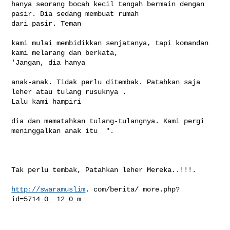
hanya seorang bocah kecil tengah bermain dengan 
pasir. Dia sedang membuat rumah 

dari pasir. Teman

kami mulai membidikkan senjatanya, tapi komandan 
kami melarang dan berkata,  

'Jangan, dia hanya

anak-anak. Tidak perlu ditembak. Patahkan saja 
leher atau tulang rusuknya .  

Lalu kami hampiri

dia dan mematahkan tulang-tulangnya. Kami pergi 
meninggalkan anak itu  ".

Tak perlu tembak, Patahkan leher Mereka..!!!.

http://swaramuslim
. com/berita/ more.php? 
id=5714_0_ 12_0_m
