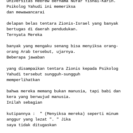
Universitas Hebrew bernama Nufar Yishai-Karin. 
Psikolog Yahudi ini memeriksa 

dan mewawancarai

delapan belas tentara Zionis-Israel yang banyak 
bertugas di daerah pendudukan.  

Ternyata Mereka

banyak yang mengaku senang bisa menyiksa orang-
orang Arab tersebut, ujarnya.  

Beberapa jawaban

yang disampaikan tentara Zionis kepada Psikolog 
Yahudi tersebut sungguh-sungguh 

memperlihatkan

bahwa mereka memang bukan manusia, tapi babi dan 
kera yang berwujud manusia. 

Inilah sebagian

kutipannya :  " (Menyiksa mereka) seperti minum 
anggur yang lezat ". " Jika 

saya tidak ditugaskan
