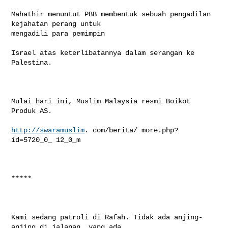
Mahathir menuntut PBB membentuk sebuah pengadilan 
kejahatan perang untuk 

mengadili para pemimpin

Israel atas keterlibatannya dalam serangan ke 
Palestina. 

Mulai hari ini, Muslim Malaysia resmi Boikot 
Produk AS.

http://swaramuslim
. com/berita/ more.php? 
id=5720_0_ 12_0_m

*****

Kami sedang patroli di Rafah. Tidak ada anjing-
anjing di jalanan, yang ada 
