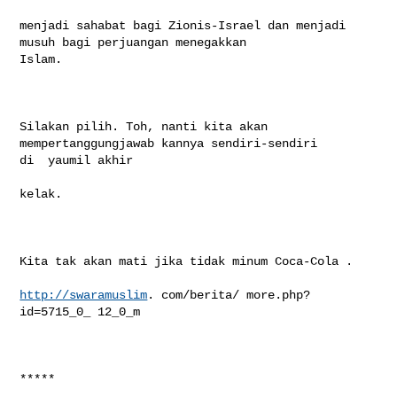
menjadi sahabat bagi Zionis-Israel dan menjadi 
musuh bagi perjuangan menegakkan 

Islam. 

Silakan pilih. Toh, nanti kita akan 
mempertanggungjawab kannya sendiri-sendiri 

di  yaumil akhir

kelak. 

Kita tak akan mati jika tidak minum Coca-Cola .

http://swaramuslim
. com/berita/ more.php? 
id=5715_0_ 12_0_m

*****
