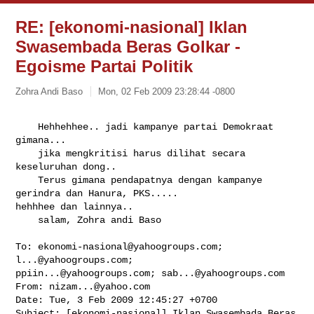
RE: [ekonomi-nasional] Iklan
Swasembada Beras Golkar -
Egoisme Partai Politik
Zohra Andi Baso
Mon, 02 Feb 2009 23:28:44 -0800
    Hehhehhee.. jadi kampanye partai Demokraat  
gimana... 

    jika mengkritisi harus dilihat secara 
keseluruhan dong..

    Terus gimana pendapatnya dengan kampanye 
gerindra dan Hanura, PKS..... 

hehhhee dan lainnya..

    salam, Zohra andi Baso

To: 
ekonomi-nasional@yahoogroups.com
; 
l...@yahoogroups.com
ppiin...@yahoogroups.com
; 
sab...@yahoogroups.com
From: 
nizam...@yahoo.com
Date: Tue, 3 Feb 2009 12:45:27 +0700

Subject: [ekonomi-nasional] Iklan Swasembada Beras 