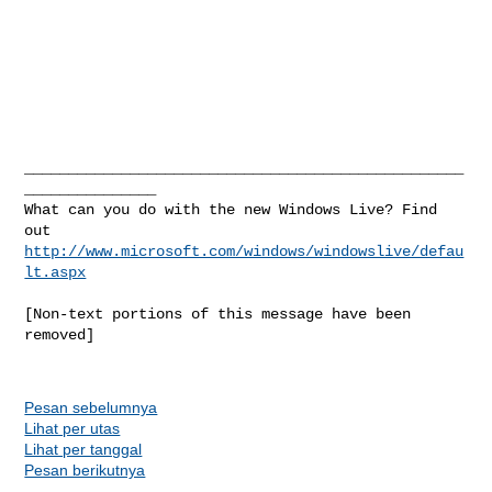
__________________________________________________
_______________

What can you do with the new Windows Live? Find 
http://www.microsoft.com/windows/windowslive/defau
lt.aspx
[Non-text portions of this message have been 
removed]

Pesan sebelumnya
Lihat per utas
Lihat per tanggal
Pesan berikutnya