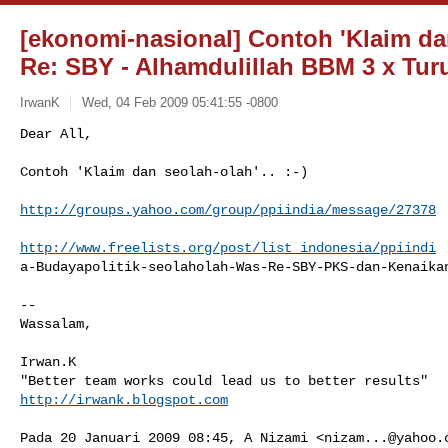
[ekonomi-nasional] Contoh 'Klaim da
Re: SBY - Alhamdulillah BBM 3 x Turu
IrwanK
Wed, 04 Feb 2009 05:41:55 -0800
Dear All,

Contoh 'Klaim dan seolah-olah'.. :-)
http://groups.yahoo.com/group/ppiindia/message/27378
http://www.freelists.org/post/list_indonesia/ppiindi
a-Budayapolitik-seolaholah-Was-Re-SBY-PKS-dan-Kenaikan
-- 

Wassalam,

Irwan.K

http://irwank.blogspot.com
Pada 20 Januari 2009 08:45, A Nizami <
nizam...@yahoo.