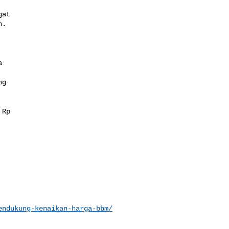
at

.



g

Rp

endukung-kenaikan-harga-bbm/

