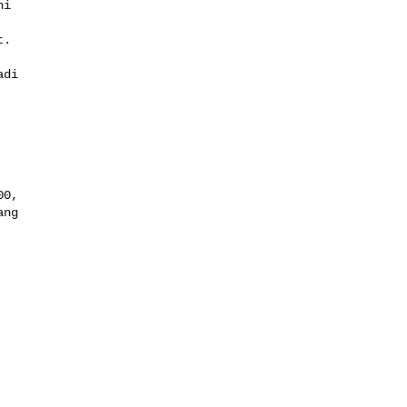
i

.

di

0,

ng
