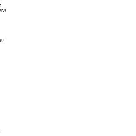


BM

gi


