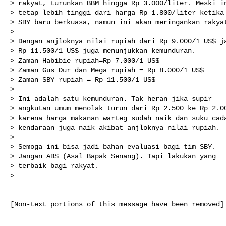
> rakyat, turunkan BBM hingga Rp 3.000/liter. Meski in
> tetap lebih tinggi dari harga Rp 1.800/liter ketika

> SBY baru berkuasa, namun ini akan meringankan rakyat
>

> Dengan anjloknya nilai rupiah dari Rp 9.000/1 US$ ja
> Rp 11.500/1 US$ juga menunjukkan kemunduran.

> Zaman Habibie rupiah=Rp 7.000/1 US$

> Zaman Gus Dur dan Mega rupiah = Rp 8.000/1 US$

> Zaman SBY rupiah = Rp 11.500/1 US$

>

> Ini adalah satu kemunduran. Tak heran jika supir

> angkutan umum menolak turun dari Rp 2.500 ke Rp 2.00
> karena harga makanan warteg sudah naik dan suku cada
> kendaraan juga naik akibat anjloknya nilai rupiah.

>

> Semoga ini bisa jadi bahan evaluasi bagi tim SBY.

> Jangan ABS (Asal Bapak Senang). Tapi lakukan yang

> terbaik bagi rakyat.

>

[Non-text portions of this message have been removed]
