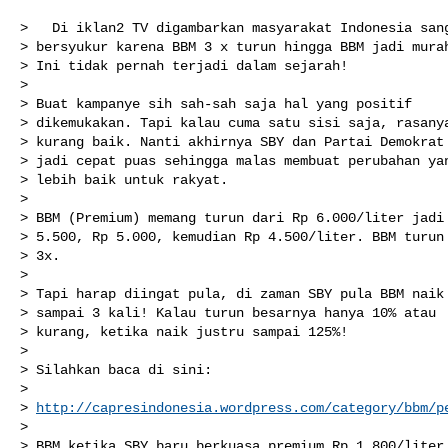
>   Di iklan2 TV digambarkan masyarakat Indonesia sang
> bersyukur karena BBM 3 x turun hingga BBM jadi murah
> Ini tidak pernah terjadi dalam sejarah!

>

> Buat kampanye sih sah-sah saja hal yang positif

> dikemukakan. Tapi kalau cuma satu sisi saja, rasanya
> kurang baik. Nanti akhirnya SBY dan Partai Demokrat

> jadi cepat puas sehingga malas membuat perubahan yan
> lebih baik untuk rakyat.

>

> BBM (Premium) memang turun dari Rp 6.000/liter jadi 
> 5.500, Rp 5.000, kemudian Rp 4.500/liter. BBM turun

> 3x.

>

> Tapi harap diingat pula, di zaman SBY pula BBM naik

> sampai 3 kali! Kalau turun besarnya hanya 10% atau

> kurang, ketika naik justru sampai 125%!

>

> Silahkan baca di sini:

>

> 
http://capresindonesia.wordpress.com/category/bbm/p
>

> BBM ketika SBY baru berkuasa premium Rp 1.800/liter.