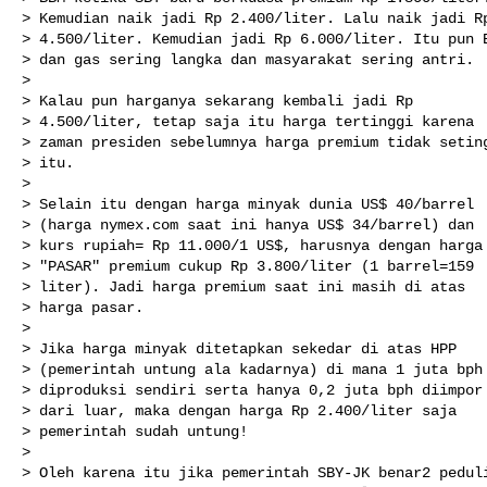
> Kemudian naik jadi Rp 2.400/liter. Lalu naik jadi Rp
> 4.500/liter. Kemudian jadi Rp 6.000/liter. Itu pun B
> dan gas sering langka dan masyarakat sering antri.

>

> Kalau pun harganya sekarang kembali jadi Rp

> 4.500/liter, tetap saja itu harga tertinggi karena

> zaman presiden sebelumnya harga premium tidak seting
> itu.

>

> Selain itu dengan harga minyak dunia US$ 40/barrel

> (harga nymex.com saat ini hanya US$ 34/barrel) dan

> kurs rupiah= Rp 11.000/1 US$, harusnya dengan harga

> "PASAR" premium cukup Rp 3.800/liter (1 barrel=159

> liter). Jadi harga premium saat ini masih di atas

> harga pasar.

>

> Jika harga minyak ditetapkan sekedar di atas HPP

> (pemerintah untung ala kadarnya) di mana 1 juta bph

> diproduksi sendiri serta hanya 0,2 juta bph diimpor

> dari luar, maka dengan harga Rp 2.400/liter saja

> pemerintah sudah untung!

>

> Oleh karena itu jika pemerintah SBY-JK benar2 peduli