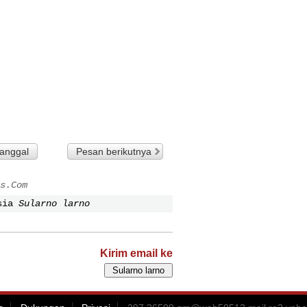
tanggal
Pesan berikutnya
s.Com
sia
Sularno larno
Kirim email ke