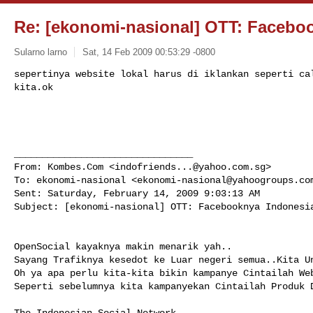
Re: [ekonomi-nasional] OTT: Facebo
Sularno larno
Sat, 14 Feb 2009 00:53:29 -0800
sepertinya website lokal harus di iklankan seperti cal
kita.ok
________________________________

From: Kombes.Com <
indofriends...@yahoo.com.sg
>

To: ekonomi-nasional <
ekonomi-nasional@yahoogroups.co
Sent: Saturday, February 14, 2009 9:03:13 AM

Subject: [ekonomi-nasional] OTT: Facebooknya Indonesia
OpenSocial kayaknya makin menarik yah..

Sayang Trafiknya kesedot ke Luar negeri semua..Kita Un
Oh ya apa perlu kita-kita bikin kampanye Cintailah Web
Seperti sebelumnya kita kampanyekan Cintailah Produk D