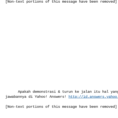
[Non-text portions of this message have been removed]

      Apakah demonstrasi & turun ke jalan itu hal yang wajar? Temukan 

jawabannya di Yahoo! Answers! 
http://id.answers.yahoo
[Non-text portions of this message have been removed]
