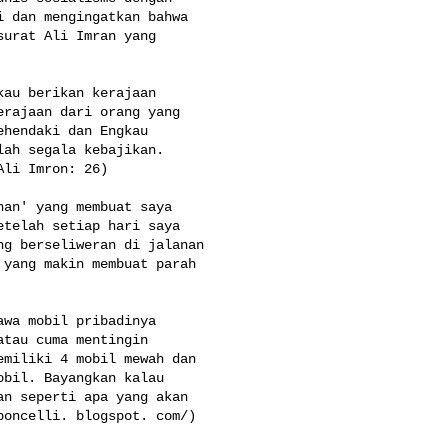
 dan mengingatkan bahwa 

urat Ali Imran yang 

au berikan kerajaan 

rajaan dari orang yang 

hendaki dan Engkau 

ah segala kebajikan. 

li Imron: 26)

an' yang membuat saya 

telah setiap hari saya 

g berseliweran di jalanan 

yang makin membuat parah 

wa mobil pribadinya 

tau cuma mentingin 

miliki 4 mobil mewah dan 

bil. Bayangkan kalau 

n seperti apa yang akan 

boncelli. blogspot. com/)
