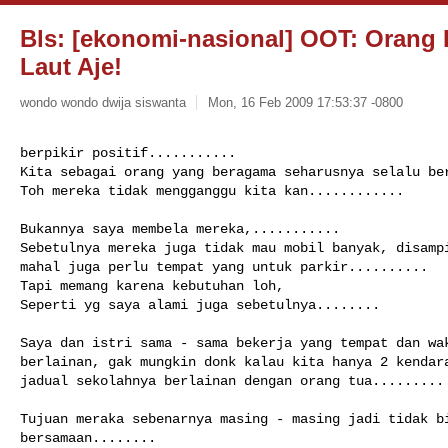
Bls: [ekonomi-nasional] OOT: Oran
Laut Aje!
wondo wondo dwija siswanta
Mon, 16 Feb 2009 17:53:37 -0800
berpikir positif...........

Kita sebagai orang yang beragama seharusnya selalu ber
Toh mereka tidak mengganggu kita kan............

Bukannya saya membela mereka,...........

Sebetulnya mereka juga tidak mau mobil banyak, disampi
mahal juga perlu tempat yang untuk parkir..........

Tapi memang karena kebutuhan loh, 

Seperti yg saya alami juga sebetulnya........

Saya dan istri sama - sama bekerja yang tempat dan wak
berlainan, gak mungkin donk kalau kita hanya 2 kendara
jadual sekolahnya berlainan dengan orang tua.........

Tujuan meraka sebenarnya masing - masing jadi tidak bi
bersamaan........
