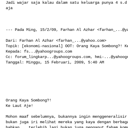
Jadi wajar saja kalau dalam satu keluarga punya 4 s.d 
aja

--- Pada Ming, 15/2/09, Farhan Al Azhar <
farhan_...@y
Dari: Farhan Al Azhar <
farhan_...@yahoo.com
>

Topik: [ekonomi-nasional] OOT: Orang Kaya Sombong?! Ke
Kepada: 
fs...@yahoogroups.com
Cc: 
forum_lingkarp...@yahoogroups.com
, 
hmi-...@yahoog
Tanggal: Minggu, 15 Februari, 2009, 5:40 AM

Orang Kaya Sombong?!

Ke Laut Aje!

Mohon maaf sebelumnya, bukannya ingin menggeneralisir 
bukan juga iri melihat mereka yang kaya dengan berbaga
bahkan... terlebih lagi bukan juga penganut faham komu