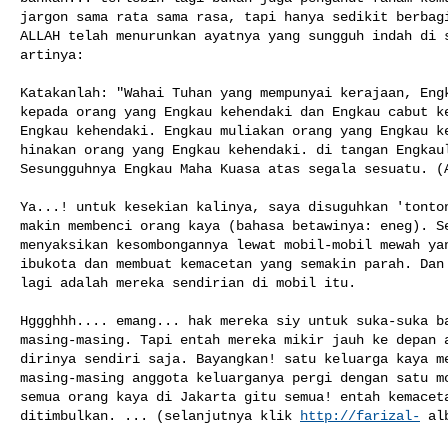
jargon sama rata sama rasa, tapi hanya sedikit berbagi
ALLAH telah menurunkan ayatnya yang sungguh indah di s
artinya:

Katakanlah: "Wahai Tuhan yang mempunyai kerajaan, Engk
kepada orang yang Engkau kehendaki dan Engkau cabut ke
Engkau kehendaki. Engkau muliakan orang yang Engkau ke
hinakan orang yang Engkau kehendaki. di tangan Engkaul
Sesungguhnya Engkau Maha Kuasa atas segala sesuatu. (A
Ya...! untuk kesekian kalinya, saya disuguhkan 'tonton
makin membenci orang kaya (bahasa betawinya: eneg). Se
menyaksikan kesombongannya lewat mobil-mobil mewah yan
ibukota dan membuat kemacetan yang semakin parah. Dan 
lagi adalah mereka sendirian di mobil itu.

Hggghhh.... emang... hak mereka siy untuk suka-suka ba
masing-masing. Tapi entah mereka mikir jauh ke depan a
dirinya sendiri saja. Bayangkan! satu keluarga kaya me
masing-masing anggota keluarganya pergi dengan satu mo
semua orang kaya di Jakarta gitu semua! entah kemaceta
ditimbulkan. ... (selanjutnya klik 
http://farizal-
 al