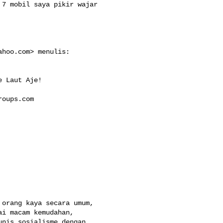
7 mobil saya pikir wajar 

ahoo.com
> menulis:

 Laut Aje!

roups.com
orang kaya secara umum, 

i macam kemudahan, 

nis sosialisme dengan 
