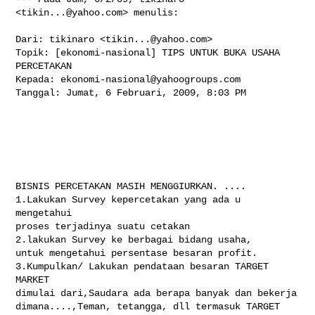
<
tikin...@yahoo.com
> menulis:

Dari: tikinaro <
tikin...@yahoo.com
>

Topik: [ekonomi-nasional] TIPS UNTUK BUKA USAHA 
PERCETAKAN

Kepada: 
ekonomi-nasional@yahoogroups.com
Tanggal: Jumat, 6 Februari, 2009, 8:03 PM

BISNIS PERCETAKAN MASIH MENGGIURKAN. ....

1.Lakukan Survey kepercetakan yang ada u 
mengetahui

proses terjadinya suatu cetakan

2.lakukan Survey ke berbagai bidang usaha,

untuk mengetahui persentase besaran profit.

3.Kumpulkan/ Lakukan pendataan besaran TARGET 
MARKET

dimulai dari,Saudara ada berapa banyak dan bekerja

dimana....,Teman, tetangga, dll termasuk TARGET 