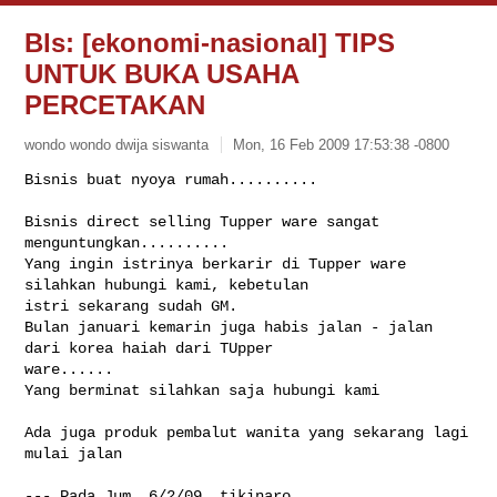
Bls: [ekonomi-nasional] TIPS
UNTUK BUKA USAHA
PERCETAKAN
wondo wondo dwija siswanta
Mon, 16 Feb 2009 17:53:38 -0800
Bisnis buat nyoya rumah..........

Bisnis direct selling Tupper ware sangat 
menguntungkan..........

Yang ingin istrinya berkarir di Tupper ware 
silahkan hubungi kami, kebetulan 

istri sekarang sudah GM.

Bulan januari kemarin juga habis jalan - jalan 
dari korea haiah dari TUpper 

ware......

Yang berminat silahkan saja hubungi kami

Ada juga produk pembalut wanita yang sekarang lagi 
mulai jalan
--- Pada Jum, 6/2/09, tikinaro 