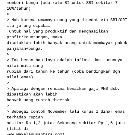
memberi bunga (ada rate BI untuk SBI sekitar 7-
10%/tahun).

> 

> Nah karena umumnya uang yang disedot via SBI/ORI 
itu jarang dipakai

 untuk hal yang produktif dan menghasilkan 
profit/keuntungan, maka

dicetaklah lebih banyak urang untuk membayar pokok 
pinjaman+bunga.

> 

> Tak heran hasilnya adalah inflasi dan turunnya 
nilai mata uang

rupiah dari tahun ke tahun (coba bandingkan dgn 
nilai emas).

> 

> Apalagi dengan rencana kenaikan gaji PNS dsb, 
dipastikan akan lebih

banyak uang rupiah dicetak.

> 

> Sebagai contoh November lalu kurus 1 dinar emas 
terhadap rupiah

sekitar Rp 1,2 juta. Sekarang sekitar Rp 1,6 juta 
(lihat di

www.wakalanusantara.com)
