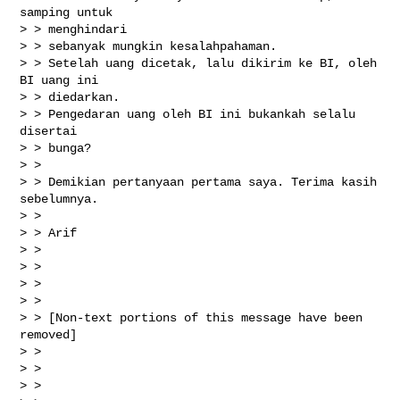
samping untuk

> > menghindari

> > sebanyak mungkin kesalahpahaman.

> > Setelah uang dicetak, lalu dikirim ke BI, oleh 
BI uang ini

> > diedarkan.

> > Pengedaran uang oleh BI ini bukankah selalu 
disertai

> > bunga?

> > 

> > Demikian pertanyaan pertama saya. Terima kasih 
sebelumnya.

> > 

> > Arif

> > 

> > 

> > 

> > 

> > [Non-text portions of this message have been 
removed]

> > 

> > 

> > 
