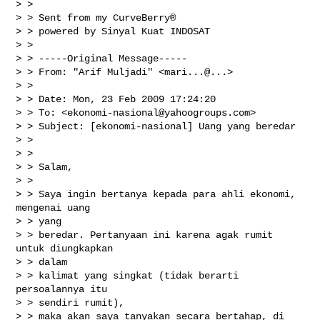
> > 

> > Sent from my CurveBerry®

> > powered by Sinyal Kuat INDOSAT

> > 

> > -----Original Message-----

> > From: "Arif Muljadi" <mari...@...>

> > 

> > Date: Mon, 23 Feb 2009 17:24:20 

> > To: <
ekonomi-nasional@yahoogroups.com
>

> > Subject: [ekonomi-nasional] Uang yang beredar

> > 

> > 

> > Salam,

> > 

> > Saya ingin bertanya kepada para ahli ekonomi, 
mengenai uang

> > yang

> > beredar. Pertanyaan ini karena agak rumit 
untuk diungkapkan

> > dalam

> > kalimat yang singkat (tidak berarti 
persoalannya itu

> > sendiri rumit),

> > maka akan saya tanyakan secara bertahap, di 