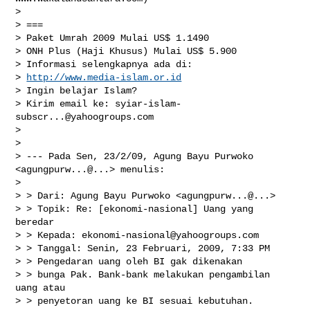
> 

> ===

> Paket Umrah 2009 Mulai US$ 1.1490

> ONH Plus (Haji Khusus) Mulai US$ 5.900

> Informasi selengkapnya ada di:

> 
http://www.media-islam.or.id
> Ingin belajar Islam?

> Kirim email ke: 
syiar-islam-
subscr...@yahoogroups.com
> 

> 

> --- Pada Sen, 23/2/09, Agung Bayu Purwoko 
<agungpurw...@...> menulis:

> 

> > Dari: Agung Bayu Purwoko <agungpurw...@...>

> > Topik: Re: [ekonomi-nasional] Uang yang 
beredar

> > Kepada: 
ekonomi-nasional@yahoogroups.com
> > Tanggal: Senin, 23 Februari, 2009, 7:33 PM

> > Pengedaran uang oleh BI gak dikenakan

> > bunga Pak. Bank-bank melakukan pengambilan 
uang atau

> > penyetoran uang ke BI sesuai kebutuhan. 
