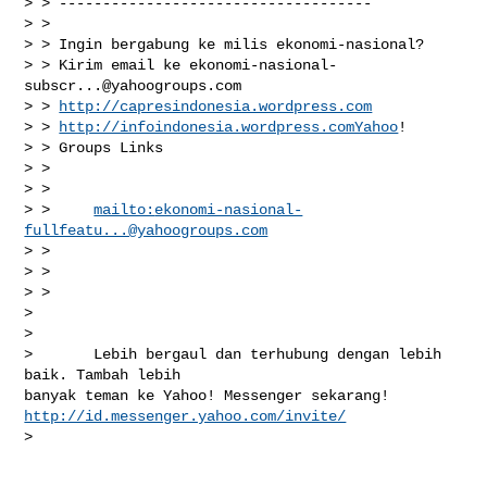
> > ------------------------------------

> > 

> > Ingin bergabung ke milis ekonomi-nasional?

> > Kirim email ke 
ekonomi-nasional-
subscr...@yahoogroups.com
> > 
http://capresindonesia.wordpress.com
> > 
http://infoindonesia.wordpress.comYahoo
!

> > Groups Links

> > 

> > 

> >     
mailto:
ekonomi-nasional-
fullfeatu...@yahoogroups.com
> > 

> > 

> > 

> 

> 

>       Lebih bergaul dan terhubung dengan lebih 
baik. Tambah lebih

http://id.messenger.yahoo.com/invite/
>
