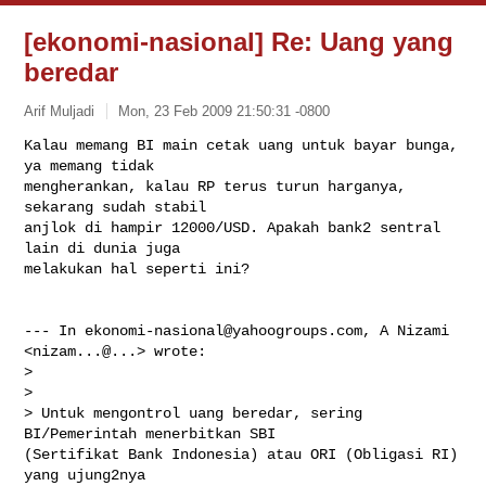
[ekonomi-nasional] Re: Uang yang
beredar
Arif Muljadi
Mon, 23 Feb 2009 21:50:31 -0800
Kalau memang BI main cetak uang untuk bayar bunga, 
ya memang tidak

mengherankan, kalau RP terus turun harganya, 
sekarang sudah stabil

anjlok di hampir 12000/USD. Apakah bank2 sentral 
lain di dunia juga

melakukan hal seperti ini?
--- In 
ekonomi-nasional@yahoogroups.com
, A Nizami 
<nizam...@...> wrote:

>

> 

> Untuk mengontrol uang beredar, sering 
BI/Pemerintah menerbitkan SBI

(Sertifikat Bank Indonesia) atau ORI (Obligasi RI) 
yang ujung2nya
