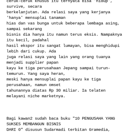
ceruk-ceruk khusus itu ternyata bisa 'hidup', 
survive, secara

berkelanjutan. Ada relasi saya yang kerjanya 
'hanya' mensuplai tanaman

hias dan vas bunga untuk beberapa lembaga asing, 
sampai sekarang

bisnis dia hanya itu namun terus eksis. Nampaknya 
itu kecil, padahal

hasil ekspor itu sangat lumayan, bisa menghidupi 
lebih dari cukup. Ada

juga relasi saya yang lain yang orang tuanya 
menjadi supplier papan

kayu ke tiga perusahaan Jepang sampai turun-
temurun. Yang saya heran,

meski hanya mensuplai papan kayu ke tiga 
perusahaan, namun omset

tahunannya diatas Rp 30 miliar. Ia telaten 
melayani niche marketnya.

Bagi kawan2 sudah baca buku "10 PENGUSAHA YANG 
SUKSES MEMBANGUN BISNIS

DARI 0" disusun Sudarmadi terbitan Gramedia, 