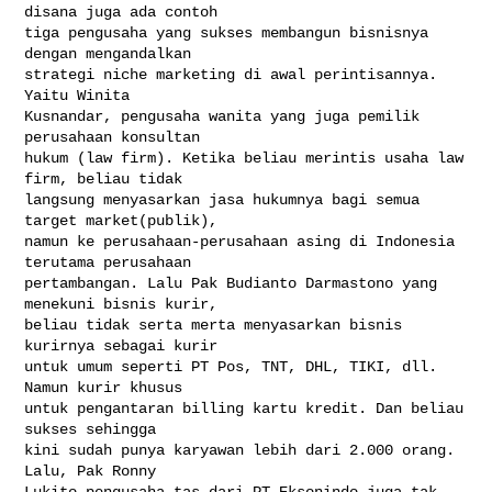
disana juga ada contoh

tiga pengusaha yang sukses membangun bisnisnya 
dengan mengandalkan

strategi niche marketing di awal perintisannya. 
Yaitu Winita

Kusnandar, pengusaha wanita yang juga pemilik 
perusahaan konsultan

hukum (law firm). Ketika beliau merintis usaha law 
firm, beliau tidak

langsung menyasarkan jasa hukumnya bagi semua 
target market(publik),

namun ke perusahaan-perusahaan asing di Indonesia 
terutama perusahaan

pertambangan. Lalu Pak Budianto Darmastono yang 
menekuni bisnis kurir,

beliau tidak serta merta menyasarkan bisnis 
kurirnya sebagai kurir

untuk umum seperti PT Pos, TNT, DHL, TIKI, dll. 
Namun kurir khusus

untuk pengantaran billing kartu kredit. Dan beliau 
sukses sehingga

kini sudah punya karyawan lebih dari 2.000 orang. 
Lalu, Pak Ronny

Lukito pengusaha tas dari PT Eksonindo juga tak 