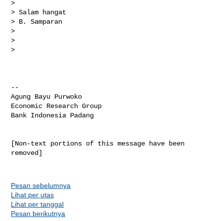
>

> Salam hangat

> B. Samparan

>

>  

>

-- 

Agung Bayu Purwoko

Economic Research Group

Bank Indonesia Padang

[Non-text portions of this message have been 
removed]

Pesan sebelumnya
Lihat per utas
Lihat per tanggal
Pesan berikutnya