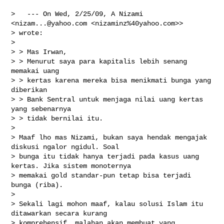
>   --- On Wed, 2/25/09, A Nizami 
<
nizam...@yahoo.com
 <nizaminz%40yahoo.com>>

> wrote:

>

> > Mas Irwan,

> > Menurut saya para kapitalis lebih senang 
memakai uang

> > kertas karena mereka bisa menikmati bunga yang 
diberikan

> > Bank Sentral untuk menjaga nilai uang kertas 
yang sebenarnya

> > tidak bernilai itu.

>

> Maaf lho mas Nizami, bukan saya hendak mengajak 
diskusi ngalor ngidul. Soal

> bunga itu tidak hanya terjadi pada kasus uang 
kertas. Jika sistem monoternya

> memakai gold standar-pun tetap bisa terjadi 
bunga (riba).

>

> Sekali lagi mohon maaf, kalau solusi Islam itu 
ditawarkan secara kurang

> komprehensif, malahan akan membuat yang 