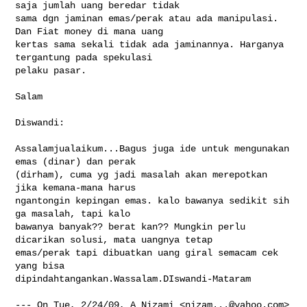
saja jumlah uang beredar tidak 

sama dgn jaminan emas/perak atau ada manipulasi. 
Dan Fiat money di mana uang 

kertas sama sekali tidak ada jaminannya. Harganya 
tergantung pada spekulasi 

pelaku pasar.

Salam

Diswandi:

Assalamjualaikum...Bagus juga ide untuk mengunakan 
emas (dinar) dan perak 

(dirham), cuma yg jadi masalah akan merepotkan 
jika kemana-mana harus 

ngantongin kepingan emas. kalo bawanya sedikit sih 
ga masalah, tapi kalo 

bawanya banyak?? berat kan?? Mungkin perlu 
dicarikan solusi, mata uangnya tetap 

emas/perak tapi dibuatkan uang giral semacam cek 
yang bisa 

dipindahtangankan.Wassalam.DIswandi-Mataram

--- On Tue, 2/24/09, A Nizami <
nizam...@yahoo.com
> 