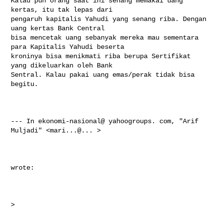
Kalau pun orang saat ini senang memakai uang 
kertas, itu tak lepas dari 

pengaruh kapitalis Yahudi yang senang riba. Dengan 
uang kertas Bank Central 

bisa mencetak uang sebanyak mereka mau sementara 
para Kapitalis Yahudi beserta 

kroninya bisa menikmati riba berupa Sertifikat 
yang dikeluarkan oleh Bank 

Sentral. Kalau pakai uang emas/perak tidak bisa 
begitu.

--- In ekonomi-nasional@ yahoogroups. com, "Arif 
Muljadi" <mari...@... >

wrote:

>
