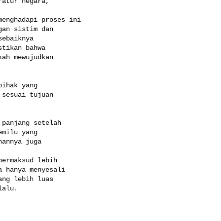
atur negara,

enghadapi proses ini

an sistim dan

ebaiknya

tikan bahwa

ah mewujudkan

ihak yang

sesuai tujuan

panjang setelah

milu yang

annya juga

ermaksud lebih

 hanya menyesali

ng lebih luas

alu.
