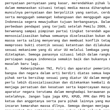
pernyataan pernyataan yang kasar, merendahkan pihak la
dalam memanaskan situasi tetapi media massa diharapkan
munculnya pernyataan dan berpolitik yang santun, cerda
serta menggugah semangat kebangsaan dan menggugah agar
Indonesia segera mewujudkan tujuan berbangsanya. Dalam
perbedaan pendapat yang terjadi setelah Pemilu 2009, s
berwenang sampai pimpinan partai tingkat terendah agar
mensosialisasikan bahwa semuanya diselesaikan bukan de
massa serta saling menyerang dan membuat konflik tetap
memproses bukti otentik sesuai ketentuan dan dilakukan
sesuai mekanisme yang di atur UU melalui lembaga yang 
ditetapkan. Semoga panasnya situasi lebih dalam rangka
persiapan supaya indonesia semakin baik dan bukannya m
masalah baru lagi.

8.      Keberpihakan TNI, Polri dan aparatur pemerinta
bangsa dan negara dalam arti berdiri diatas semua kepe
pihak serta bersikap sesuai yang diatur UU dalam mengh
perlu lebih disosialisasikan dan ditekankan kembali da
menjaga persatuan dan kesatuan serta kepercayaan masya
aparatur negara terutama dalam menghadapi kerawanan pa
setelahnya. Jangan lupa jaga KPU, KPUD, PPK dan PPS be
ketua dan anggotanya serta para pihak lainnya yang mun
incaran kemarahan massa dllnya. Semoga dengan menjaga 