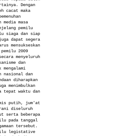
tainya. Dengan

h cacat maka

emenuhan

 media masa

jelang pemilu

u siaga dan siap

uga dapat segera

rus mensukseskan

pemilu 2009

ecara menyeluruh

anisme dan

 mengalami

 nasional dan

daan diharapkan

ga menimbulkan

 tepat waktu dan

is putih, jum'at

ani diseluruh

t serta beberapa

lu pada tanggal

amaan tersebut.

lu legistative
