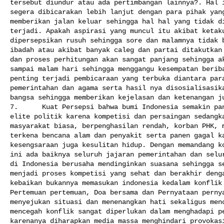
tersebut diundur atau ada pertimbangan lainnya?. Hal i
segera dibicarakan lebih lanjut dengan para pihak yang
memberikan jalan keluar sehingga hal hal yang tidak di
terjadi. Apakah aspirasi yang muncul itu akibat ketaku
dipersepsikan rusuh sehingga sore dan malamnya tidak b
ibadah atau akibat banyak caleg dan partai ditakutkan 
dan proses perhitungan akan sangat panjang sehingga ak
sampai malam hari sehingga menggangu kesempatan beriba
penting terjadi pembicaraan yang terbuka diantara para
pemerintahan dan agama serta hasil nya disosialisasika
bangsa sehingga memberikan kejelasan dan ketenangan ju
7.      Kuat Persepsi bahwa bumi Indonesia semakin pan
elite politik karena kompetisi dan persaingan sedangka
masyarakat biasa, berpenghasilan rendah, korban PHK, m
terkena bencana alam dan penyakit serta panen gagal ka
kesengsaraan juga kesulitan hidup. Dengan memandang ko
ini ada baiknya seluruh jajaran pemerintahan dan selur
di Indonesia berusaha mendinginkan suasana sehingga se
menjadi proses kompetisi yang sehat dan berakhir denga
kebaikan bukannya memasukan indonesia kedalam konflik 
Pertemuan pertemuan, Doa bersama dan Pernyataan pernya
menyejukan situasi dan menenangkan hati sekaligus menc
mencegah konflik sangat diperlukan dalam menghadapi pe
karenanya diharapkan media massa menghindari provokasi