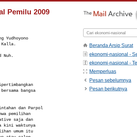
al Pemilu 2009
g Yudhoyono

Kalla.

Beranda Arsip Surat
ekonomi-nasional - 
 Nuh.

ekonomi-nasional - Te
Memperluas
Pesan sebelumnya
pertimbangkan

Pesan berikutnya
bersama bangsa

ntahan dan Parpol

wa pemilihan

tive saja dan

 kini waktunya

ihan umum itu

e atau calon
