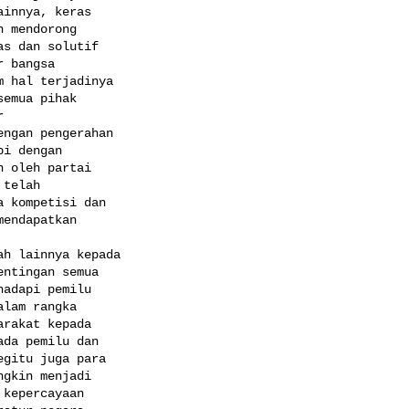
innya, keras

 mendorong

s dan solutif

 bangsa

 hal terjadinya

emua pihak



ngan pengerahan

i dengan

 oleh partai

telah

 kompetisi dan

endapatkan

h lainnya kepada

ntingan semua

adapi pemilu

lam rangka

rakat kepada

da pemilu dan

gitu juga para

gkin menjadi

kepercayaan
