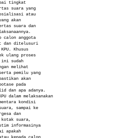
ai tingkat

tas suara yang

sialisasi atau

ang akan

rtas suara dan

aksanaannya.

 calon anggota

 dan ditelusuri

KPU. Khusus

k ulang proses

ini sudah

gan melihat

erta pemilu yang

astikan akan

otase pada

id dan apa adanya. 

PU dalam melaksanakan

entara kondisi

uara, sampai ke

gesa dan

kotak suara,

tim informasinya

i apakah

tau kepada calon
