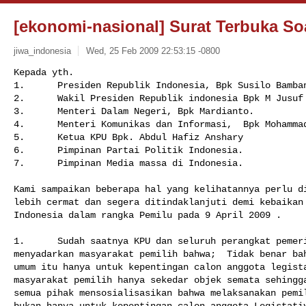
[ekonomi-nasional] Surat Terbuka So
jiwa_indonesia
Wed, 25 Feb 2009 22:53:15 -0800
Kepada yth.

1.      Presiden Republik Indonesia, Bpk Susilo Bamban
2.      Wakil Presiden Republik indonesia Bpk M Jusuf 
3.      Menteri Dalam Negeri, Bpk Mardianto.

4.      Menteri Komunikas dan Informasi,  Bpk Mohammad
5.      Ketua KPU Bpk. Abdul Hafiz Anshary

6.      Pimpinan Partai Politik Indonesia.

7.      Pimpinan Media massa di Indonesia.

Kami sampaikan beberapa hal yang kelihatannya perlu di
lebih cermat dan segera ditindaklanjuti demi kebaikan 
Indonesia dalam rangka Pemilu pada 9 April 2009 .

1.      Sudah saatnya KPU dan seluruh perangkat pemeri
menyadarkan masyarakat pemilih bahwa;  Tidak benar bah
umum itu hanya untuk kepentingan calon anggota legista
masyarakat pemilih hanya sekedar objek semata sehingga
semua pihak mensosialisasikan bahwa melaksanakan pemil
bukan hanya untuk kepentingan calon anggota Legistativ