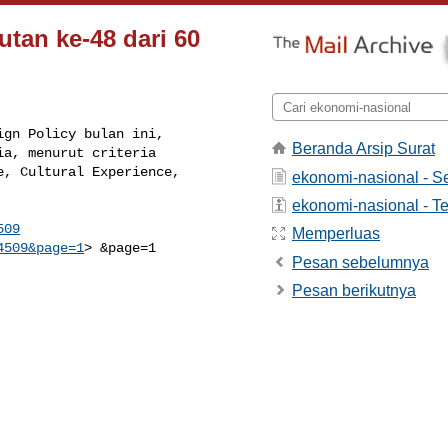
utan ke-48 dari 60
gn Policy bulan ini,

Beranda Arsip Surat
a, menurut criteria

, Cultural Experience,

ekonomi-nasional - 
ekonomi-nasional - Te
509
Memperluas
4509&page=1
> &page=1

Pesan sebelumnya
Pesan berikutnya