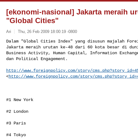
[ekonomi-nasional] Jakarta meraih ur
"Global Cities"
Ari
Thu, 26 Feb 2009 18:00:19 -0800
Dalam "Global Cities Index" yang disusun majalah Forei
Jakarta meraih urutan ke-48 dari 60 kota besar di duni
Business Activity, Human Capital, Information Exchange
dan Political Engagement.
http://www.foreignpolicy.com/story/cms.php?story_id=4
<
http://www.foreignpolicy.com/story/cms.php?story_id=
#1 New York

#2 London

#3 Paris

#4 Tokyo
